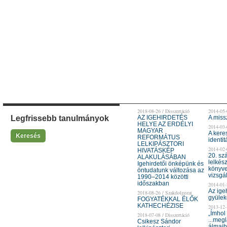
2018-08-26 / Disszertáció
2014-05-
Legfrissebb tanulmányok
AZ IGEHIRDETÉS
A miss
HELYE AZ ERDÉLYI
2014-03-
MAGYAR
A kere
Keresés
REFORMÁTUS
identit
LELKIPÁSZTORI
2014-02-
HIVATÁSKÉP
20. sz
ALAKULÁSÁBAN
lelkés
Igehirdetői önképünk és
könyve
öntudatunk változása az
vizsgá
1990–2014 közötti
időszakban
2014-01-
Az ige
2018-08-26 / Szakdolgozat
gyülek
FOGYATÉKKAL ÉLŐK
KATHECHÉZISE
2013-12-
„Ímhol 
2018-07-08 / Disszertáció
...megl
Csikesz Sándor
álmaib