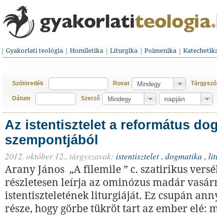
Gyakorlati teológia
Homiletika
Liturgika
Poimenika
Katechetik
Szótöredék
Rovat
Tárgyszó
Dátum
Szerző
Az istentisztelet a református do
szempontjából
2012. október 12.,
tárgyszavak:
istentisztelet
,
dogmatika
,
li
Arany János „A filemile ” c. szatirikus vers
részletesen leírja az ominózus madár vasár
istentiszteletének liturgiáját. Ez csupán ann
része, hogy görbe tükröt tart az ember elé: