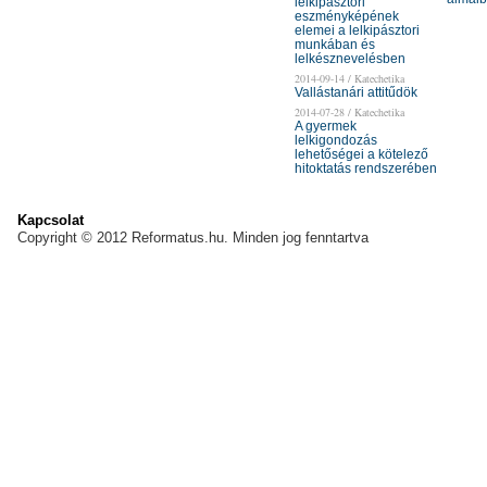
lelkipásztori
eszményképének
elemei a lelkipásztori
munkában és
lelkésznevelésben
2014-09-14 / Katechetika
Vallástanári attitűdök
2014-07-28 / Katechetika
A gyermek
lelkigondozás
lehetőségei a kötelező
hitoktatás rendszerében
Kapcsolat
Copyright © 2012 Reformatus.hu. Minden jog fenntartva