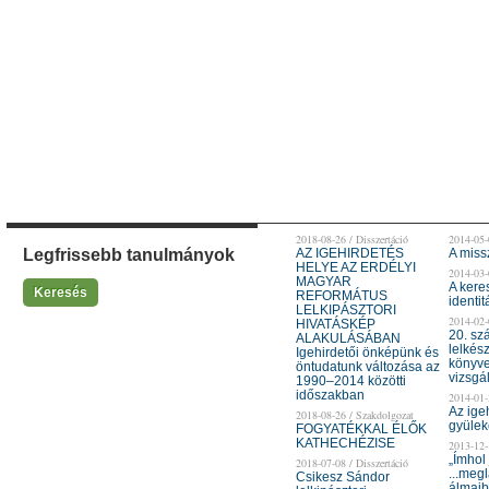
2018-08-26 / Disszertáció
2014-05-
Legfrissebb tanulmányok
AZ IGEHIRDETÉS
A miss
HELYE AZ ERDÉLYI
2014-03-
MAGYAR
A kere
Keresés
REFORMÁTUS
identit
LELKIPÁSZTORI
2014-02-
HIVATÁSKÉP
20. sz
ALAKULÁSÁBAN
lelkés
Igehirdetői önképünk és
könyve
öntudatunk változása az
vizsgá
1990–2014 közötti
időszakban
2014-01-
Az ige
2018-08-26 / Szakdolgozat
gyülek
FOGYATÉKKAL ÉLŐK
KATHECHÉZISE
2013-12-
„Ímhol 
2018-07-08 / Disszertáció
...megl
Csikesz Sándor
álmaib