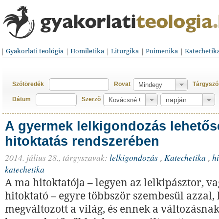
Gyakorlati teológia
Homiletika
Liturgika
Poimenika
Katechetik
Szótöredék
Rovat
Tárgyszó
Dátum
Szerző
A gyermek lelkigondozás lehetős
hitoktatás rendszerében
2014. július 28.,
tárgyszavak:
lelkigondozás
,
Katechetika
,
h
katechetika
A ma hitoktatója – legyen az lelkipásztor, v
hitoktató – egyre többször szembesül azzal,
megváltozott a világ, és ennek a változásnak