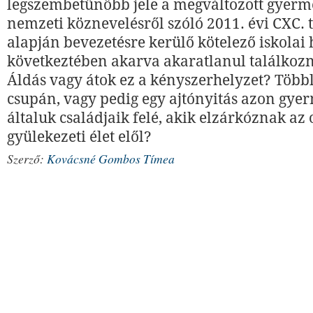
legszembetűnőbb jele a megváltozott gyerme
nemzeti köznevelésről szóló 2011. évi CXC. 
alapján bevezetésre kerülő kötelező iskolai 
következtében akarva akaratlanul találkozn
Áldás vagy átok ez a kényszerhelyzet? Többl
csupán, vagy pedig egy ajtónyitás azon gyer
általuk családjaik felé, akik elzárkóznak az 
gyülekezeti élet elől?
Szerző:
Kovácsné Gombos Tímea