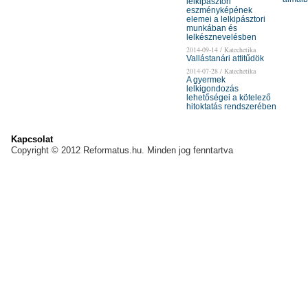
lelkipásztori
eszményképének
elemei a lelkipásztori
munkában és
lelkésznevelésben
2014-09-14 / Katechetika
Vallástanári attitűdök
2014-07-28 / Katechetika
A gyermek
lelkigondozás
lehetőségei a kötelező
hitoktatás rendszerében
Kapcsolat
Copyright © 2012 Reformatus.hu. Minden jog fenntartva