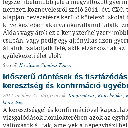
legszembetűnőbb jele a megváltozott gyerme
nemzeti köznevelésről szóló 2011. évi CXC. 
alapján bevezetésre kerülő kötelező iskolai 
következtében akarva akaratlanul találkozn
Áldás vagy átok ez a kényszerhelyzet? Többl
csupán, vagy pedig egy ajtónyitás azon gyer
általuk családjaik felé, akik elzárkóznak az 
gyülekezeti élet elől?
Szerző:
Kovácsné Gombos Tímea
Időszerű döntések és tisztázódás
keresztség és konfirmáció ügyéb
2012. október 25.,
tárgyszavak:
Konfirmáció
,
Katechetika
,
K
keresztség
A keresztséggel és konfirmációval kapcsolat
vizsgálódások homlokterében azok az egyhá
változások álltak, amelyek a népegyházi he