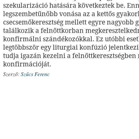
szekularizáció hatására következtek be. En
legszembetűnőbb vonása az a kettős gyakorl
csecsemőkeresztség mellett egyre nagyobb 
találkozik a felnőttkorban megkeresztelkedn
konfirmálni szándékozókkal. Ez utóbbi ese
legtöbbször egy liturgiai konfúzió jelentke
tudja igazán kezelni a felnőttkeresztségben
konfirmációját.
Szerző:
Szűcs Ferenc