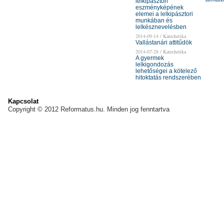
lelkipásztori
eszményképének
elemei a lelkipásztori
munkában és
lelkésznevelésben
2014-09-14 / Katechetika
Vallástanári attitűdök
2014-07-28 / Katechetika
A gyermek
lelkigondozás
lehetőségei a kötelező
hitoktatás rendszerében
Kapcsolat
Copyright © 2012 Reformatus.hu. Minden jog fenntartva