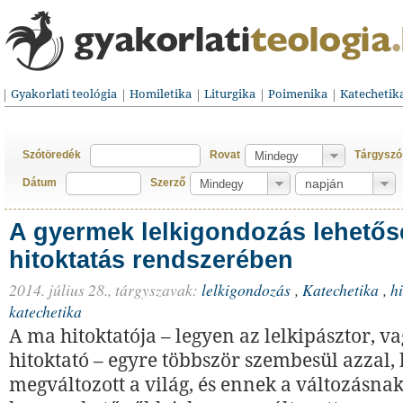
Gyakorlati teológia
Homiletika
Liturgika
Poimenika
Katechetik
Szótöredék
Rovat
Tárgyszó
Dátum
Szerző
A gyermek lelkigondozás lehetős
hitoktatás rendszerében
2014. július 28.,
tárgyszavak:
lelkigondozás
,
Katechetika
,
h
katechetika
A ma hitoktatója – legyen az lelkipásztor, v
hitoktató – egyre többször szembesül azzal,
megváltozott a világ, és ennek a változásnak