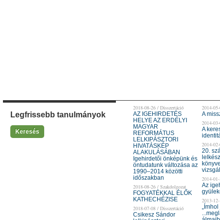
2018-08-26 / Disszertáció
2014-05-
Legfrissebb tanulmányok
AZ IGEHIRDETÉS
A miss
HELYE AZ ERDÉLYI
2014-03-
MAGYAR
A kere
Keresés
REFORMÁTUS
identit
LELKIPÁSZTORI
2014-02-
HIVATÁSKÉP
20. sz
ALAKULÁSÁBAN
lelkés
Igehirdetői önképünk és
könyve
öntudatunk változása az
vizsgá
1990–2014 közötti
időszakban
2014-01-
Az ige
2018-08-26 / Szakdolgozat
gyülek
FOGYATÉKKAL ÉLŐK
KATHECHÉZISE
2013-12-
„Ímhol 
2018-07-08 / Disszertáció
...megl
Csikesz Sándor
álmaib