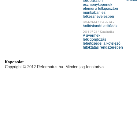
lelkipásztori
eszményképének
elemei a lelkipásztori
munkában és
lelkésznevelésben
2014-09-14 / Katechetika
Vallástanári attitűdök
2014-07-28 / Katechetika
A gyermek
lelkigondozás
lehetőségei a kötelező
hitoktatás rendszerében
Kapcsolat
Copyright © 2012 Reformatus.hu. Minden jog fenntartva