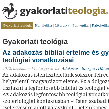
Gyakorlati teológia
Homiletika
Liturgika
Poimenika
Katechetik
Gyakorlati teológia
Az adakozás bibliai értelme és gy
teológiai vonatkozásai
2012. december 14.,
tárgyszavak:
Adakozás
,
liturgia
,
Hálaá
Az adakozás istentiszteletünk sokszor félreér
helytelenül magyarázott eleme. Ez a dolgoza
tisztázni a legfontosabb bibliai és teológiai
Az adakozás legfontosabb teológiai vonatko
szoteriológiai kontextusban – Isten szabadí
cselekvésére adott válaszként – jelenik meg.