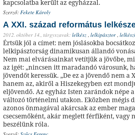
kapcsolatba került az egyházzal.
Szerző:
Fekete Károly
A XXI. század református lelkész
2012. október 14.,
tárgyszavak:
lelkész
,
lelkipásztor
,
lelkés
Értsük jól a címet: nem jóslásokba bocsátk
lelkipásztorság dinamikusan állandó vonása
Nem mai elvárásainkat vetítjük a jövőbe, m
az igét: „nincsen itt maradandó városunk, 
jövendőt keressük. „De ez a jövendő nem a X
hanem az, akiről a Hiszekegyben ezt mondj
eljövendő. Az egyház Isten zarándok népe 
változó történelmi utakon. Eközben mégis
azonos önmagával akárcsak az ember maga
csecsemőként, akár meglett férfiként, vagy 
beszélünk róla.
Szerző:
Szűcs Ferenc