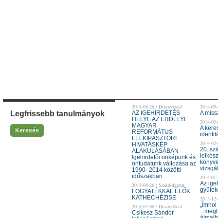
2018-08-26 / Disszertáció
2014-05-
Legfrissebb tanulmányok
AZ IGEHIRDETÉS
A miss
HELYE AZ ERDÉLYI
2014-03-
MAGYAR
A kere
Keresés
REFORMÁTUS
identit
LELKIPÁSZTORI
2014-02-
HIVATÁSKÉP
20. sz
ALAKULÁSÁBAN
lelkés
Igehirdetői önképünk és
könyve
öntudatunk változása az
vizsgá
1990–2014 közötti
időszakban
2014-01-
Az ige
2018-08-26 / Szakdolgozat
gyülek
FOGYATÉKKAL ÉLŐK
KATHECHÉZISE
2013-12-
„Ímhol 
2018-07-08 / Disszertáció
...megl
Csikesz Sándor
álmaib