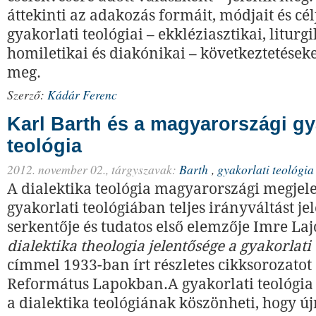
áttekinti az adakozás formáit, módjait és cél
gyakorlati teológiai – ekkléziasztikai, liturgi
homiletikai és diakónikai – következtetések
meg.
Szerző:
Kádár Ferenc
Karl Barth és a magyarországi gy
teológia
2012. november 02.,
tárgyszavak:
Barth
,
gyakorlati teológia
A dialektika teológia magyarországi megjel
gyakorlati teológiában teljes irányváltást je
serkentője és tudatos első elemzője Imre Lajo
dialektika theologia jelentősége a gyakorlati
címmel 1933-ban írt részletes cikksorozatot
Református Lapokban.A gyakorlati teológia
a dialektika teológiának köszönheti, hogy ú