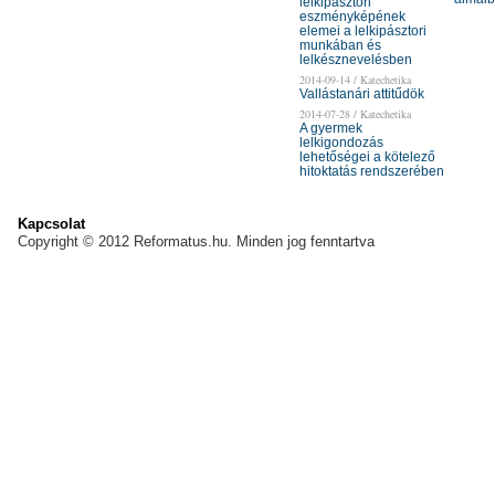
lelkipásztori
eszményképének
elemei a lelkipásztori
munkában és
lelkésznevelésben
2014-09-14 / Katechetika
Vallástanári attitűdök
2014-07-28 / Katechetika
A gyermek
lelkigondozás
lehetőségei a kötelező
hitoktatás rendszerében
Kapcsolat
Copyright © 2012 Reformatus.hu. Minden jog fenntartva