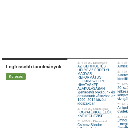
2018-08-26 / Disszertáció
2014-05-
Legfrissebb tanulmányok
AZ IGEHIRDETÉS
A miss
HELYE AZ ERDÉLYI
2014-03-
MAGYAR
A kere
Keresés
REFORMÁTUS
identit
LELKIPÁSZTORI
2014-02-
HIVATÁSKÉP
20. sz
ALAKULÁSÁBAN
lelkés
Igehirdetői önképünk és
könyve
öntudatunk változása az
vizsgá
1990–2014 közötti
időszakban
2014-01-
Az ige
2018-08-26 / Szakdolgozat
gyülek
FOGYATÉKKAL ÉLŐK
KATHECHÉZISE
2013-12-
„Ímhol 
2018-07-08 / Disszertáció
...megl
Csikesz Sándor
álmaib