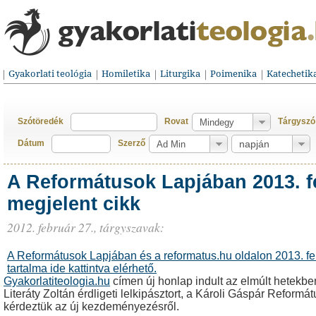
Gyakorlati teológia
Homiletika
Liturgika
Poimenika
Katechetik
Szótöredék
Rovat
Tárgyszó
Dátum
Szerző
A Reformátusok Lapjában 2013. f
megjelent cikk
2012. február 27.,
tárgyszavak:
A Reformátusok Lapjában és a reformatus.hu oldalon 2013. fe
tartalma ide kattintva elérhető.
Gyakorlatiteologia.hu
címen új honlap indult az elmúlt hetekben
Literáty Zoltán érdligeti lelkipásztort, a Károli Gáspár Reform
kérdeztük az új kezdeményezésről.