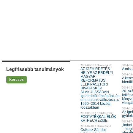
2018-08-26 / Disszertáció
2014-05-
Legfrissebb tanulmányok
AZ IGEHIRDETÉS
A miss
HELYE AZ ERDÉLYI
2014-03-
MAGYAR
A kere
Keresés
REFORMÁTUS
identit
LELKIPÁSZTORI
2014-02-
HIVATÁSKÉP
20. sz
ALAKULÁSÁBAN
lelkés
Igehirdetői önképünk és
könyve
öntudatunk változása az
vizsgá
1990–2014 közötti
időszakban
2014-01-
Az ige
2018-08-26 / Szakdolgozat
gyülek
FOGYATÉKKAL ÉLŐK
KATHECHÉZISE
2013-12-
„Ímhol 
2018-07-08 / Disszertáció
...megl
Csikesz Sándor
álmaib