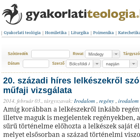
Gyakorlati teológia
Homiletika
Liturgika
Poimenika
Katechetik
Szótöredék
Rovat
Tárgyszó
Dátum
Szerző
20. századi híres lelkészekről sz
műfaji vizsgálata
2014. február 03.,
tárgyszavak:
Irodalom
,
regény
,
irodalom
Amíg korábban a lelkészekről inkább regény
illetve maguk is megjelentek regényekben, a
sűrű történelme előhozta a lelkészek saját éle
melyet elsősorban a század történelmi viszo