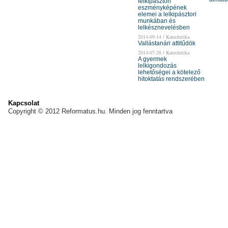
lelkipásztori
eszményképének
elemei a lelkipásztori
munkában és
lelkésznevelésben
2014-09-14 / Katechetika
Vallástanári attitűdök
2014-07-28 / Katechetika
A gyermek
lelkigondozás
lehetőségei a kötelező
hitoktatás rendszerében
Kapcsolat
Copyright © 2012 Reformatus.hu. Minden jog fenntartva