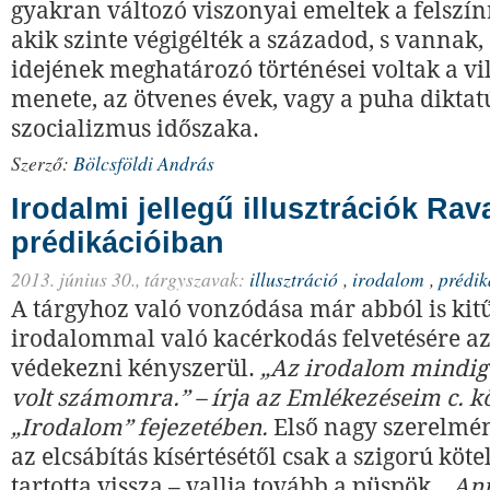
gyakran változó viszonyai emeltek a felszín
akik szinte végigélték a századod, s vannak, 
idejének meghatározó történései voltak a v
menete, az ötvenes évek, vagy a puha diktat
szocializmus időszaka.
Szerző:
Bölcsföldi András
Irodalmi jellegű illusztrációk Ra
prédikációiban
2013. június 30.,
tárgyszavak:
illusztráció
,
irodalom
,
prédik
A tárgyhoz való vonzódása már abból is kit
irodalommal való kacérkodás felvetésére az
védekezni kényszerül.
„Az irodalom mindig 
volt számomra.” – írja az Emlékezéseim c. 
„Irodalom” fejezetében.
Első nagy szerelméne
az elcsábítás kísértésétől csak a szigorú kötel
tartotta vissza – vallja tovább a püspök.
„Ann