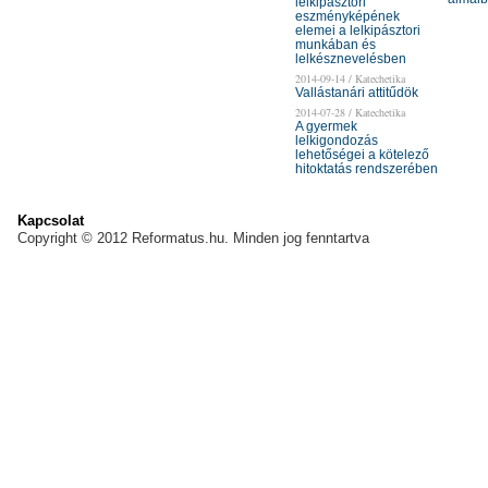
lelkipásztori
eszményképének
elemei a lelkipásztori
munkában és
lelkésznevelésben
2014-09-14 / Katechetika
Vallástanári attitűdök
2014-07-28 / Katechetika
A gyermek
lelkigondozás
lehetőségei a kötelező
hitoktatás rendszerében
Kapcsolat
Copyright © 2012 Reformatus.hu. Minden jog fenntartva