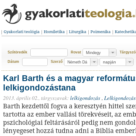
Gyakorlati teológia
Homiletika
Liturgika
Poimenika
Katechetik
Szótöredék
Rovat
Tárgyszó
Dátum
Szerző
Karl Barth és a magyar reformát
lelkigondozástana
2013. április 02.,
tárgyszavak:
lelkigondozás
,
Lelkigondozás
Barth kezdettől fogva a keresztyén hittel s
tartotta az ember vallási törekvéseit, az emb
pszichológiai feltárásáról pedig nem gondo
lényegeset hozzá tudna adni a Biblia ember