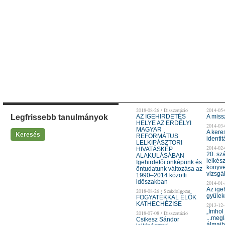
2018-08-26 / Disszertáció
2014-05-
Legfrissebb tanulmányok
AZ IGEHIRDETÉS
A miss
HELYE AZ ERDÉLYI
2014-03-
MAGYAR
A kere
Keresés
REFORMÁTUS
identit
LELKIPÁSZTORI
2014-02-
HIVATÁSKÉP
20. sz
ALAKULÁSÁBAN
lelkés
Igehirdetői önképünk és
könyve
öntudatunk változása az
vizsgá
1990–2014 közötti
időszakban
2014-01-
Az ige
2018-08-26 / Szakdolgozat
gyülek
FOGYATÉKKAL ÉLŐK
KATHECHÉZISE
2013-12-
„Ímhol 
2018-07-08 / Disszertáció
...megl
Csikesz Sándor
álmaib