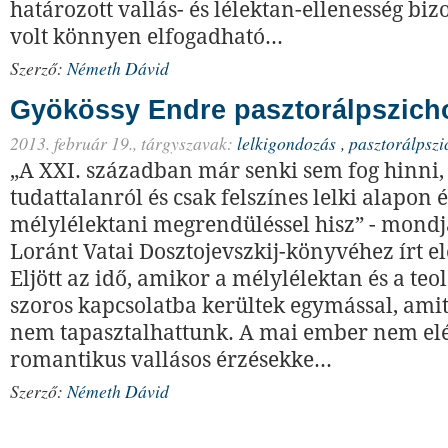
határozott vallás- és lélektan-ellenesség b
volt könnyen elfogadható...
Szerző:
Németh Dávid
Gyökössy Endre pasztorálpszicho
2013. február 19.,
tárgyszavak:
lelkigondozás
,
pasztorálpszi
„A XXI. században már senki sem fog hinni,
tudattalanról és csak felszínes lelki alapon
mélylélektani megrendüléssel hisz” - mond
Loránt Vatai Dosztojevszkij-könyvéhez írt e
Eljött az idő, amikor a mély­lélektan és a teo
szoros kapcsolatba kerültek egymással, ami
nem tapasztalhattunk. A mai em­ber nem el
romantikus vallá­sos érzésekke...
Szerző:
Németh Dávid