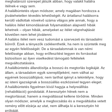
meghatározó szerepet játszik abban, hogy valakit halálra
ítélnek-e vagy sem.
A halálbüntetés olyan módszer, amely magában hordozza a
jóvátehetetlen tévedés lehetőségét. Az ártatlanul halálsorra
kerülő vádlottak növekvő száma világos jele annak, hogy a
halálos ítélet kimondásának folyamatában alapvető hibák
lehetnek – olyan hibák, amelyeket az ítélet végrehajtását
követően nem lehet jóvátenni.
A halálos ítélet nem vesz tudomást a szervezeti és társadalmi
bűnről. Ezek a tényezők csökkenthetik, ha nem is szüntetik meg
az egyén felelősségét. De a társadalomnak is van némi
felelőssége abban, hogy erőfeszítést tegyen és forrásokat
biztosítson az ilyen viselkedést támogató feltételek
megváltoztatására.
A halálbüntetés állandósítja a bosszú és megtorlás logikáját. Az
állam, a társadalom egyik szereplőjeként, nem válhat az
egyének bosszúállójává; nem tarthat igényt a tekintélyre, hogy
az isteni igazságnak a bosszúállás eszközeivel tegyen eleget.
A halálbüntetés figyelmen kívül hagyja a helyreállítás
(rehabilitáció) gondolatát. A keresztyén hitnek nem a
megtorlással, hanem a megváltással kellene törődnie. Minden
olyan módszer, amelyik a megbocsátás és a megváltásba vetett
remény előtt elzárja az utat, nem állhatja ki a keresztyén hit
próbáját.