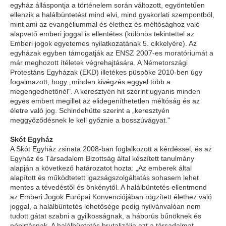
egyház álláspontja a történelem során változott, egyöntetűen
ellenzik a halálbüntetést mind elvi, mind gyakorlati szempontból,
mint ami az evangéliummal és élethez és méltósághoz való
alapvető emberi joggal is ellentétes (különös tekintettel az
Emberi jogok egyetemes nyilatkozatának 5. cikkelyére). Az
egyházak egyben támogatják az ENSZ 2007-es moratóriumát a
már meghozott ítéletek végrehajtására. A Németországi
Protestáns Egyházak (EKD) illetékes püspöke 2010-ben úgy
fogalmazott, hogy „minden kivégzés eggyel több a
megengedhetőnél". A keresztyén hit szerint ugyanis minden
egyes embert megillet az elidegeníthetetlen méltóság és az
életre való jog. Schindehütte szerint a „keresztyén
meggyőződésnek le kell győznie a bosszúvágyat."
Skót Egyház
A Skót Egyház zsinata 2008-ban foglalkozott a kérdéssel, és az
Egyház és Társadalom Bizottság által készített tanulmány
alapján a következő határozatot hozta: „Az emberek által
alapított és működtetett igazságszolgáltatás sohasem lehet
mentes a tévedéstől és önkénytől. A halálbüntetés ellentmond
az Emberi Jogok Európai Konvenciójában rögzített élethez való
joggal, a halálbüntetés lehetősége pedig nyilvánvalóan nem
tudott gátat szabni a gyilkosságnak, a háborús bűnöknek és
népirtásnak. A halálbüntetés brutalizálja azt a társadalmat,