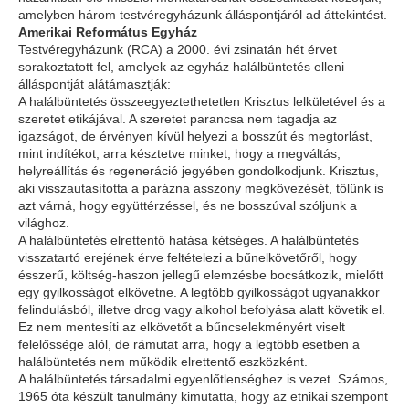
amelyben három testvéregyházunk álláspontjáról ad áttekintést.
Amerikai Református Egyház
Testvéregyházunk (RCA) a 2000. évi zsinatán hét érvet
sorakoztatott fel, amelyek az egyház halálbüntetés elleni
álláspontját alátámasztják:
A halálbüntetés összeegyeztethetetlen Krisztus lelkületével és a
szeretet etikájával. A szeretet parancsa nem tagadja az
igazságot, de érvényen kívül helyezi a bosszút és megtorlást,
mint indítékot, arra késztetve minket, hogy a megváltás,
helyreállítás és regeneráció jegyében gondolkodjunk. Krisztus,
aki visszautasította a parázna asszony megkövezését, tőlünk is
azt várná, hogy együttérzéssel, és ne bosszúval szóljunk a
világhoz.
A halálbüntetés elrettentő hatása kétséges. A halálbüntetés
visszatartó erejének érve feltételezi a bűnelkövetőről, hogy
ésszerű, költség-haszon jellegű elemzésbe bocsátkozik, mielőtt
egy gyilkosságot elkövetne. A legtöbb gyilkosságot ugyanakkor
felindulásból, illetve drog vagy alkohol befolyása alatt követik el.
Ez nem mentesíti az elkövetőt a bűncselekményért viselt
felelőssége alól, de rámutat arra, hogy a legtöbb esetben a
halálbüntetés nem működik elrettentő eszközként.
A halálbüntetés társadalmi egyenlőtlenséghez is vezet. Számos,
1965 óta készült tanulmány kimutatta, hogy az etnikai szempont