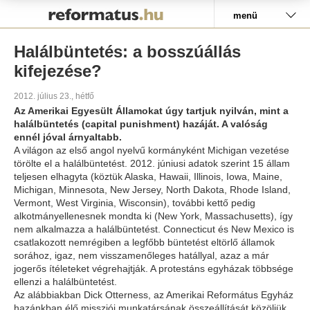
Pályázat
menü
Halálbüntetés: a bosszúállás
kifejezése?
2012. július 23., hétfő
Az Amerikai Egyesült Államokat úgy tartjuk nyilván, mint a
halálbüntetés (capital punishment) hazáját. A valóság
ennél jóval árnyaltabb.
A világon az első angol nyelvű kormányként Michigan vezetése
törölte el a halálbüntetést. 2012. júniusi adatok szerint 15 állam
teljesen elhagyta (köztük Alaska, Hawaii, Illinois, Iowa, Maine,
Michigan, Minnesota, New Jersey, North Dakota, Rhode Island,
Vermont, West Virginia, Wisconsin), további kettő pedig
alkotmányellenesnek mondta ki (New York, Massachusetts), így
nem alkalmazza a halálbüntetést. Connecticut és New Mexico is
csatlakozott nemrégiben a legfőbb büntetést eltörlő államok
sorához, igaz, nem visszamenőleges hatállyal, azaz a már
jogerős ítéleteket végrehajtják. A protestáns egyházak többsége
ellenzi a halálbüntetést.
Az alábbiakban Dick Otterness, az Amerikai Református Egyház
hazánkban élő missziói munkatársának összeállítását közöljük,