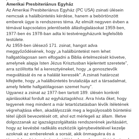
Amerikai Presbiteriánus Egyház
Az Amerikai Presbiteriánus Egyház (PC USA) zsinati ülésein
nemcsak a halálbüntetés kérdése, hanem a bebörtönzött
emberek ügye is rendszeres téma. Az elmúlt negyven évben a
témával kapcsolatos jelentősebb állásfoglalásokat 1959-ben,
1977-ben és 1978-ban adta ki testvéregyházunk legfelsőbb
testülete.
Az 1959-ben ülésező 171. zsinat, hangot adva
meggyőződésének, hogy „a halálbüntetést nem lehet
hallgatólagosan sem elfogadni a Biblia értelmezését követve,
amelynek alapja Isten Jézus Krisztusban kijelentett szeretete",
arra szólította fel a keresztyéneket, hogy „a gonosztevők
megváltását és ne a halálát keressék". A zsinati határozat
kifejtette, hogy „a halálbüntetés brutalizálja azt a társadalmat,
amely felette hallgatólagosan szemet huny".
Ugyanez a zsinat az 1977-ben tartott 189. ülésén konkrét
ajánlásokkal fordult az egyháztagokhoz. Arra hívta őket, hogy
tegyenek meg mindent a már letartóztatásban lévők ítéletének
végrehajtása ellen, akadályozzák meg a legsúlyosabb büntetési
tétel újbóli bevezetését ott, ahol ezt mérlegeli az állam. Illetve
dolgozzanak az igazságszolgáltatás rendszerének javításáért,
hogy az kevésbé radikális eszközök igénybevételével kezelje
azoknak az embereknek a sorsát, akik önmagukra és a