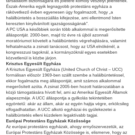
társadalom biztonságára és jólétére komoly veszélyt jelentenek.
Észak-Amerika egyik legnagyobb protestáns egyháza a
rákövetkező évben egyenesen úgy fogalmazott, hogy „a
halálbüntetés a bosszúállás kifejezése, ami ellentmond Isten
kereszten kinyilvánított igazságosságának".
A PC USA a későbbiek során több alkalommal is megerősítette
álláspontját. 2000-ben, majd tíz évre rá újból azonnali
moratóriumot követelt a halálbüntetés végrehajtására, valamint
felhatalmazta a zsinati tanácsost, hogy az USA elnökénél, a
kongresszusi tagoknál, a kormányzóknál egyes esetekben
közvetlenül is közbe járjon.
Krisztus Egyesült Egyháza
A Krisztus Egyesült Egyháza (United Church of Christ – UCC)
formálisan először 1969-ben szállt szembe a halálbüntetéssel,
ekkor fogalmazta meg álláspontját, amit számos alkalommal
megerősített azóta. A zsinat 2005-ben hozott határozatában a
közjó támogatására hívott fel, ami az Amerikai Egyesült Államok
alapeszméje. A UCC álláspontja a gyilkolás tekintetében
egyöntetű: akár az állam, akár az egyén hajtja végre, erkölcsileg
elfogadhatatlan. A UCC alkotó egyházai és gyülekezetei a
halálbüntetés elleni küzdelem legaktívabb tagjai.
Európai Protestáns Egyházak Közössége
Az európai protestáns egyházak, ahogy ernyőszervezetük, az
Európai Protestáns Egyházak Közössége is, elismerve, hogy az