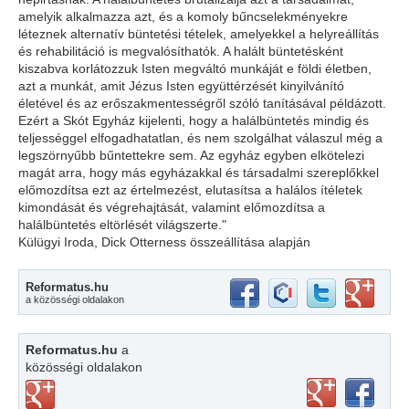
amelyik alkalmazza azt, és a komoly bűncselekményekre
léteznek alternatív büntetési tételek, amelyekkel a helyreállítás
és rehabilitáció is megvalósíthatók. A halált büntetésként
kiszabva korlátozzuk Isten megváltó munkáját e földi életben,
azt a munkát, amit Jézus Isten együttérzését kinyilvánító
életével és az erőszakmentességről szóló tanításával példázott.
Ezért a Skót Egyház kijelenti, hogy a halálbüntetés mindig és
teljességgel elfogadhatatlan, és nem szolgálhat válaszul még a
legszörnyűbb bűntettekre sem. Az egyház egyben elkötelezi
magát arra, hogy más egyházakkal és társadalmi szereplőkkel
előmozdítsa ezt az értelmezést, elutasítsa a halálos ítéletek
kimondását és végrehajtását, valamint előmozdítsa a
halálbüntetés eltörlését világszerte."
Külügyi Iroda, Dick Otterness összeállítása alapján
Reformatus.hu
a közösségi oldalakon
Reformatus.hu
a
közösségi oldalakon