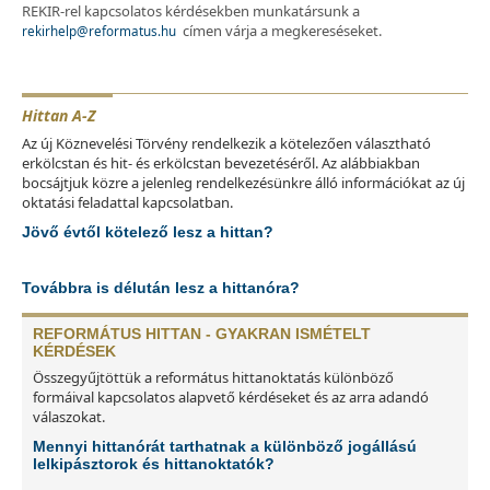
REKIR-rel kapcsolatos kérdésekben munkatársunk a
címen várja a megkereséseket.
rekirhelp@reformatus.hu
Hittan A-Z
Az új Köznevelési Törvény rendelkezik a kötelezően választható
erkölcstan és hit- és erkölcstan bevezetéséről. Az alábbiakban
bocsájtjuk közre a jelenleg rendelkezésünkre álló információkat az új
oktatási feladattal kapcsolatban.
Jövő évtől kötelező lesz a hittan?
Továbbra is délután lesz a hittanóra?
REFORMÁTUS HITTAN - GYAKRAN ISMÉTELT
KÉRDÉSEK
Összegyűjtöttük a református hittanoktatás különböző
formáival kapcsolatos alapvető kérdéseket és az arra adandó
válaszokat.
Mennyi hittanórát tarthatnak a különböző jogállású
lelkipásztorok és hittanoktatók?