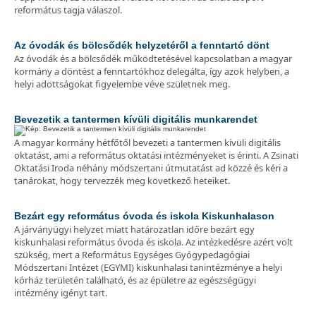
református tagja válaszol.
Az óvodák és bölcsődék helyzetéről a fenntartó dönt
Az óvodák és a bölcsődék működtetésével kapcsolatban a magyar
kormány a döntést a fenntartókhoz delegálta, így azok helyben, a
helyi adottságokat figyelembe véve születnek meg.
Bevezetik a tantermen kívüli digitális munkarendet
A magyar kormány hétfőtől bevezeti a tantermen kívüli digitális
oktatást, ami a református oktatási intézményeket is érinti. A Zsinati
Oktatási Iroda néhány módszertani útmutatást ad közzé és kéri a
tanárokat, hogy tervezzék meg következő heteiket.
Bezárt egy református óvoda és iskola Kiskunhalason
A járványügyi helyzet miatt határozatlan időre bezárt egy
kiskunhalasi református óvoda és iskola. Az intézkedésre azért volt
szükség, mert a Református Egységes Gyógypedagógiai
Módszertani Intézet (EGYMI) kiskunhalasi tanintézménye a helyi
kórház területén található, és az épületre az egészségügyi
intézmény igényt tart.