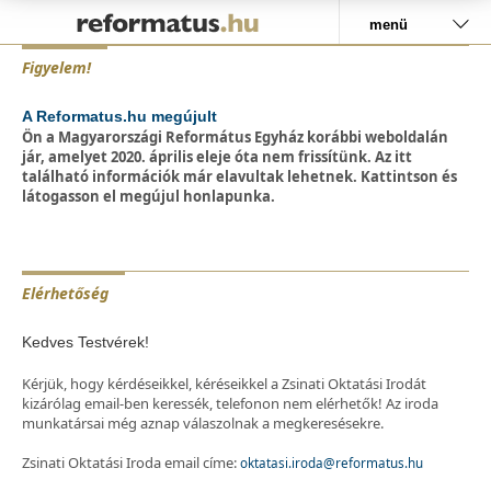
menü
Figyelem!
A Reformatus.hu megújult
Ön a Magyarországi Református Egyház korábbi weboldalán
jár, amelyet 2020. április eleje óta nem frissítünk. Az itt
található információk már elavultak lehetnek. Kattintson és
látogasson el megújul honlapunka.
Elérhetőség
Kedves Testvérek!
Kérjük, hogy kérdéseikkel, kéréseikkel a Zsinati Oktatási Irodát
kizárólag email-ben keressék, telefonon nem elérhetők! Az iroda
munkatársai még aznap válaszolnak a megkeresésekre.
Zsinati Oktatási Iroda email címe:
oktatasi.iroda@reformatus.hu