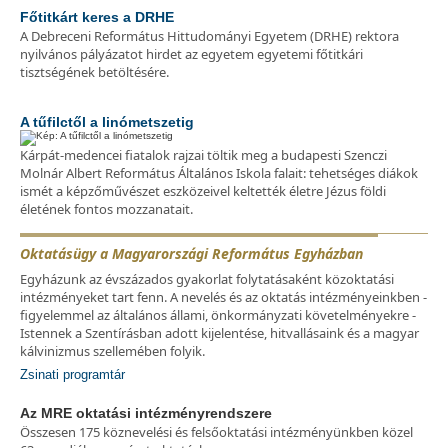
Főtitkárt keres a DRHE
A Debreceni Református Hittudományi Egyetem (DRHE) rektora
nyilvános pályázatot hirdet az egyetem egyetemi főtitkári
tisztségének betöltésére.
A tűfilctől a linómetszetig
Kárpát-medencei fiatalok rajzai töltik meg a budapesti Szenczi
Molnár Albert Református Általános Iskola falait: tehetséges diákok
ismét a képzőművészet eszközeivel keltették életre Jézus földi
életének fontos mozzanatait.
Oktatásügy a Magyarországi Református Egyházban
Egyházunk az évszázados gyakorlat folytatásaként közoktatási
intézményeket tart fenn. A nevelés és az oktatás intézményeinkben -
figyelemmel az általános állami, önkormányzati követelményekre -
Istennek a Szentírásban adott kijelentése, hitvallásaink és a magyar
kálvinizmus szellemében folyik.
Zsinati programtár
Az MRE oktatási intézményrendszere
Összesen 175 köznevelési és felsőoktatási intézményünkben közel