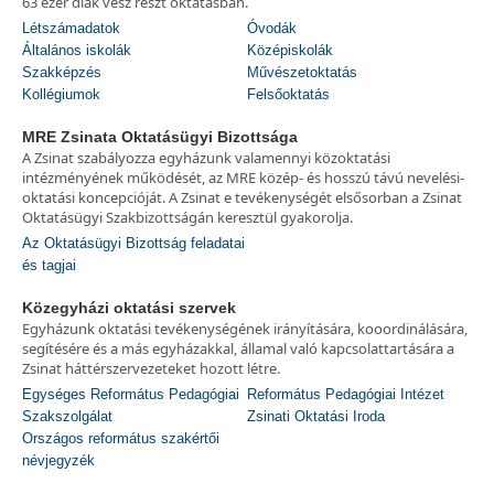
63 ezer diák vesz részt oktatásban.
Létszámadatok
Óvodák
Általános iskolák
Középiskolák
Szakképzés
Művészetoktatás
Kollégiumok
Felsőoktatás
MRE Zsinata Oktatásügyi Bizottsága
A Zsinat szabályozza egyházunk valamennyi közoktatási
intézményének működését, az MRE közép- és hosszú távú nevelési-
oktatási koncepcióját. A Zsinat e tevékenységét elsősorban a Zsinat
Oktatásügyi Szakbizottságán keresztül gyakorolja.
Az Oktatásügyi Bizottság feladatai
és tagjai
Közegyházi oktatási szervek
Egyházunk oktatási tevékenységének irányítására, kooordinálására,
segítésére és a más egyházakkal, államal való kapcsolattartására a
Zsinat háttérszervezeteket hozott létre.
Egységes Református Pedagógiai
Református Pedagógiai Intézet
Szakszolgálat
Zsinati Oktatási Iroda
Országos református szakértői
névjegyzék