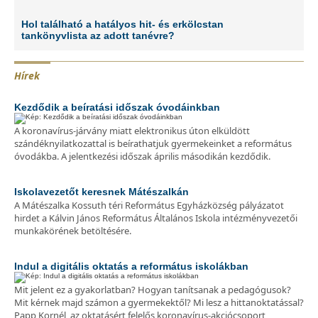
Hol található a hatályos hit- és erkölcstan
tankönyvlista az adott tanévre?
Hírek
Kezdődik a beíratási időszak óvodáinkban
A koronavírus-járvány miatt elektronikus úton elküldött
szándéknyilatkozattal is beírathatjuk gyermekeinket a református
óvodákba. A jelentkezési időszak április másodikán kezdődik.
Iskolavezetőt keresnek Mátészalkán
A Mátészalka Kossuth téri Református Egyházközség pályázatot
hirdet a Kálvin János Református Általános Iskola intézményvezetői
munkakörének betöltésére.
Indul a digitális oktatás a református iskolákban
Mit jelent ez a gyakorlatban? Hogyan tanítsanak a pedagógusok?
Mit kérnek majd számon a gyermekektől? Mi lesz a hittanoktatással?
Papp Kornél, az oktatásért felelős koronavírus-akciócsoport