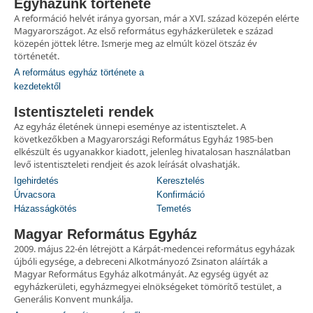
Egyházunk története
A reformáció helvét iránya gyorsan, már a XVI. század közepén elérte
Magyarországot. Az első református egyházkerületek e század
közepén jöttek létre. Ismerje meg az elmúlt közel ötszáz év
történetét.
A református egyház története a
kezdetektől
Istentiszteleti rendek
Az egyház életének ünnepi eseménye az istentisztelet. A
következőkben a Magyarországi Református Egyház 1985-ben
elkészült és ugyanakkor kiadott, jelenleg hivatalosan használatban
levő istentiszteleti rendjeit és azok leírását olvashatják.
Igehirdetés
Keresztelés
Úrvacsora
Konfirmáció
Házasságkötés
Temetés
Magyar Református Egyház
2009. május 22-én létrejött a Kárpát-medencei református egyházak
újbóli egysége, a debreceni Alkotmányozó Zsinaton aláírták a
Magyar Református Egyház alkotmányát. Az egység ügyét az
egyházkerületi, egyházmegyei elnökségeket tömörítő testület, a
Generális Konvent munkálja.