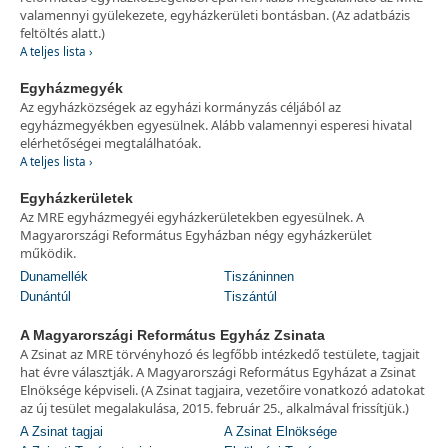
valamennyi gyülekezete, egyházkerületi bontásban. (Az adatbázis
feltöltés alatt.)
A teljes lista ›
Egyházmegyék
Az egyházközségek az egyházi kormányzás céljából az
egyházmegyékben egyesülnek. Alább valamennyi esperesi hivatal
elérhetőségei megtalálhatóak.
A teljes lista ›
Egyházkerületek
Az MRE egyházmegyéi egyházkerületekben egyesülnek. A
Magyarországi Református Egyházban négy egyházkerület
működik.
Dunamellék
Tiszáninnen
Dunántúl
Tiszántúl
A Magyarországi Református Egyház Zsinata
A Zsinat az MRE törvényhozó és legfőbb intézkedő testülete, tagjait
hat évre választják. A Magyarországi Református Egyházat a Zsinat
Elnöksége képviseli. (A Zsinat tagjaira, vezetőire vonatkozó adatokat
az új tesület megalakulása, 2015. február 25., alkalmával frissítjük.)
A Zsinat tagjai
A Zsinat Elnöksége