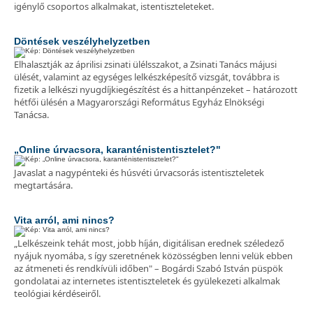
igénylő csoportos alkalmakat, istentiszteleteket.
Döntések veszélyhelyzetben
Elhalasztják az áprilisi zsinati ülélsszakot, a Zsinati Tanács májusi
ülését, valamint az egységes lelkészképesítő vizsgát, továbbra is
fizetik a lelkészi nyugdíjkiegészítést és a hittanpénzeket – határozott
hétfői ülésén a Magyarországi Református Egyház Elnökségi
Tanácsa.
„Online úrvacsora, karanténistentisztelet?"
Javaslat a nagypénteki és húsvéti úrvacsorás istentiszteletek
megtartására.
Vita arról, ami nincs?
„Lelkészeink tehát most, jobb híján, digitálisan erednek széledező
nyájuk nyomába, s így szeretnének közösségben lenni velük ebben
az átmeneti és rendkívüli időben" – Bogárdi Szabó István püspök
gondolatai az internetes istentiszteletek és gyülekezeti alkalmak
teológiai kérdéseiről.