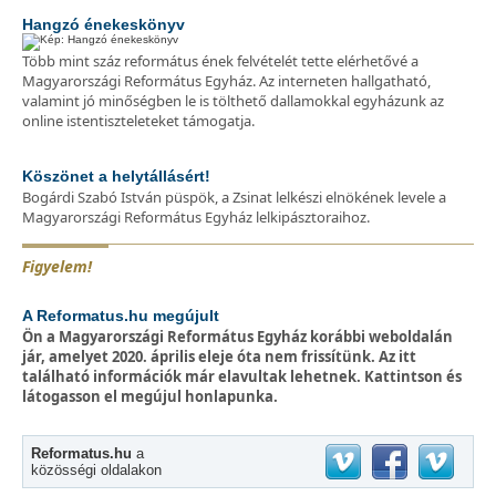
Hangzó énekeskönyv
Több mint száz református ének felvételét tette elérhetővé a
Magyarországi Református Egyház. Az interneten hallgatható,
valamint jó minőségben le is tölthető dallamokkal egyházunk az
online istentiszteleteket támogatja.
Köszönet a helytállásért!
Bogárdi Szabó István püspök, a Zsinat lelkészi elnökének levele a
Magyarországi Református Egyház lelkipásztoraihoz.
Figyelem!
A Reformatus.hu megújult
Ön a Magyarországi Református Egyház korábbi weboldalán
jár, amelyet 2020. április eleje óta nem frissítünk. Az itt
található információk már elavultak lehetnek. Kattintson és
látogasson el megújul honlapunka.
Reformatus.hu
a
közösségi oldalakon