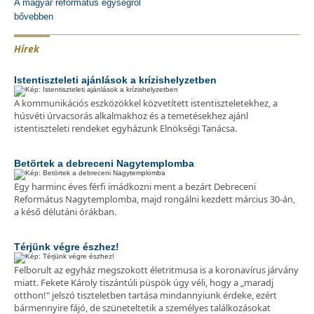
A magyar református egységről
bővebben
Hírek
Istentiszteleti ajánlások a krízishelyzetben
A kommunikációs eszközökkel közvetített istentiszteletekhez, a
húsvéti úrvacsorás alkalmakhoz és a temetésekhez ajánl
istentiszteleti rendeket egyházunk Elnökségi Tanácsa.
Betörtek a debreceni Nagytemplomba
Egy harminc éves férfi imádkozni ment a bezárt Debreceni
Református Nagytemplomba, majd rongálni kezdett március 30-án,
a késő délutáni órákban.
Térjünk végre észhez!
Felborult az egyház megszokott életritmusa is a koronavírus járvány
miatt. Fekete Károly tiszántúli püspök úgy véli, hogy a „maradj
otthon!" jelszó tiszteletben tartása mindannyiunk érdeke, ezért
bármennyire fájó, de szüneteltetik a személyes találkozásokat