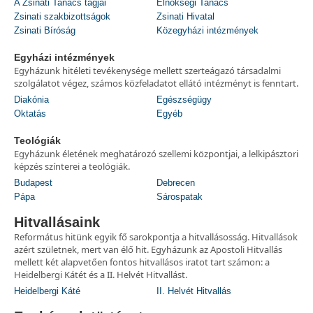
A Zsinati Tanács tagjai
Elnökségi Tanács
Zsinati szakbizottságok
Zsinati Hivatal
Zsinati Bíróság
Közegyházi intézmények
Egyházi intézmények
Egyházunk hitéleti tevékenysége mellett szerteágazó társadalmi
szolgálatot végez, számos közfeladatot ellátó intézményt is fenntart.
Diakónia
Egészségügy
Oktatás
Egyéb
Teológiák
Egyházunk életének meghatározó szellemi központjai, a lelkipásztori
képzés színterei a teológiák.
Budapest
Debrecen
Pápa
Sárospatak
Hitvallásaink
Református hitünk egyik fő sarokpontja a hitvallásosság. Hitvallások
azért születnek, mert van élő hit. Egyházunk az Apostoli Hitvallás
mellett két alapvetően fontos hitvallásos iratot tart számon: a
Heidelbergi Kátét és a II. Helvét Hitvallást.
Heidelbergi Káté
II. Helvét Hitvallás