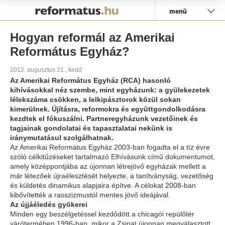
Pályázat
menü
Hogyan reformál az Amerikai
Református Egyház?
2012. augusztus 21., kedd
Az Amerikai Református Egyház (RCA) hasonló
kihívásokkal néz szembe, mint egyházunk: a gyülekezetek
lélekszáma csökken, a lelkipásztorok közül sokan
kimerülnek. Újításra, reformokra és együttgondolkodásra
kezdtek el fókuszálni. Partneregyházunk vezetőinek és
tagjainak gondolatai és tapasztalatai nekünk is
iránymutatásul szolgálhatnak.
Az Amerikai Református Egyház 2003-ban fogadta el a tíz évre
szóló célkitűzéseket tartalmazó Elhívásunk című dokumentumot,
amely középpontjába az újonnan létrejövő egyházak mellett a
már létezőek újraélesztését helyezte, a tanítványság, vezetőség
és küldetés dinamikus alapjaira építve. A célokat 2008-ban
kibővítették a rasszizmustól mentes jövő ideájával.
Az újjáéledés gyökerei
Minden egy beszélgetéssel kezdődött a chicagói repülőtér
várótermében 1996-ban, mikor a Zsinat újonnan megválasztott