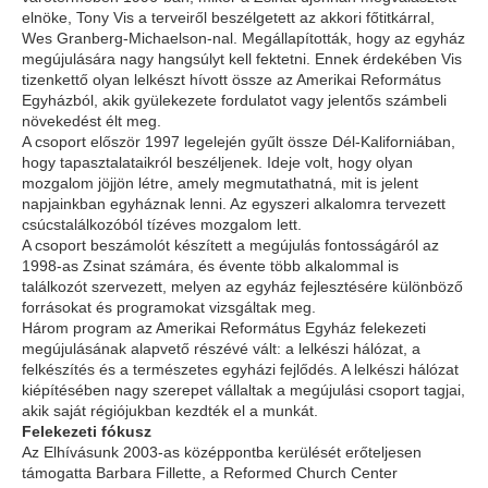
elnöke, Tony Vis a terveiről beszélgetett az akkori főtitkárral,
Wes Granberg-Michaelson-nal. Megállapították, hogy az egyház
megújulására nagy hangsúlyt kell fektetni. Ennek érdekében Vis
tizenkettő olyan lelkészt hívott össze az Amerikai Református
Egyházból, akik gyülekezete fordulatot vagy jelentős számbeli
növekedést élt meg.
A csoport először 1997 legelején gyűlt össze Dél-Kaliforniában,
hogy tapasztalataikról beszéljenek. Ideje volt, hogy olyan
mozgalom jöjjön létre, amely megmutathatná, mit is jelent
napjainkban egyháznak lenni. Az egyszeri alkalomra tervezett
csúcstalálkozóból tízéves mozgalom lett.
A csoport beszámolót készített a megújulás fontosságáról az
1998-as Zsinat számára, és évente több alkalommal is
találkozót szervezett, melyen az egyház fejlesztésére különböző
forrásokat és programokat vizsgáltak meg.
Három program az Amerikai Református Egyház felekezeti
megújulásának alapvető részévé vált: a lelkészi hálózat, a
felkészítés és a természetes egyházi fejlődés. A lelkészi hálózat
kiépítésében nagy szerepet vállaltak a megújulási csoport tagjai,
akik saját régiójukban kezdték el a munkát.
Felekezeti fókusz
Az Elhívásunk 2003-as középpontba kerülését erőteljesen
támogatta Barbara Fillette, a Reformed Church Center