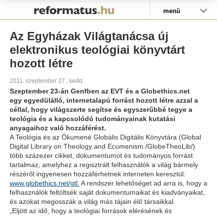
Pályázat
menü
Az Egyházak Világtanácsa új
elektronikus teológiai könyvtárt
hozott létre
2011. szeptember 27., kedd
Szeptember 23-án Genfben az EVT és a Globethics.net
egy egyedülálló, internetalapú forrást hozott létre azzal a
céllal, hogy világszerte segítse és egyszerűbbé tegye a
teológia és a kapcsolódó tudományainak kutatási
anyagaihoz való hozzáférést.
A Teológia és az Ökumené Globális Digitális Könyvtára (Global
Digital Library on Theology and Ecumenism /GlobeTheoLib/)
több százezer cikket, dokumentumot és tudományos forrást
tartalmaz, amelyhez a regisztrált felhasználók a világ bármely
részéről ingyenesen hozzáférhetnek interneten keresztül:
www.globethics.net/gtl.
A rendszer lehetőséget ad arra is, hogy a
felhasználók feltöltsék saját dokumentumaikat és kiadványaikat,
és azokat megosszák a világ más tájain élő társaikkal.
„Eljött az idő, hogy a teológiai források elérésének és