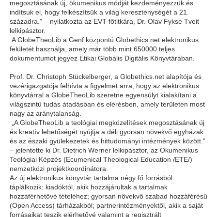
megosztásának új, ökumenikus módját kezdeményezzük és
indítsuk el, hogy felkészítsük a világ kereszténységét a 21.
századra.” – nyilatkozta az EVT főtitkára, Dr. Olav Fykse Tveit
lelkipásztor.
A GlobeTheoLib a Genf központú Globethics.net elektronikus
felületét használja, amely már több mint 650000 teljes
dokumentumot jegyez Etikai Globális Digitális Könyvtárában.
Prof. Dr. Christoph Stückelberger, a Globethics.net alapítója és
vezérigazgatója felhívta a figyelmet arra, hogy az elektronikus
könyvtárral a GlobeTheoLib szeretne egyensúlyt kialakítani a
világszintű tudás átadásban és elérésben, amely területen most
nagy az aránytalanság.
„A GlobeTheoLib a teológiai megközelítések megosztásának új
és kreatív lehetőségét nyújtja a déli gyorsan növekvő egyházak
és az északi gyülekezetek és hittudományi intézmények között.”
– jelentette ki Dr. Dietrich Werner lelkipásztor, az Ökumenikus
Teológiai Képzés (Ecumenical Theological Education /ETE/)
nemzetközi projektkoordinátora.
Az új elektronikus könyvtár tartalma négy fő forrásból
táplálkozik: kiadóktól, akik hozzájárultak a tartalmak
hozzáférhetővé tételéhez; gyorsan növekvő szabad hozzáférésű
(Open Access) tárházakból; partnerintézményektől, akik a saját
forrásaikat teszik elérhetővé valamint a regisztrált