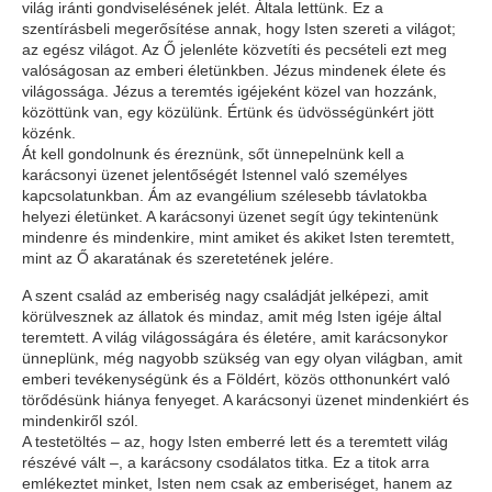
világ iránti gondviselésének jelét. Általa lettünk. Ez a
szentírásbeli megerősítése annak, hogy Isten szereti a világot;
az egész világot. Az Ő jelenléte közvetíti és pecsételi ezt meg
valóságosan az emberi életünkben. Jézus mindenek élete és
világossága. Jézus a teremtés igéjeként közel van hozzánk,
közöttünk van, egy közülünk. Értünk és üdvösségünkért jött
közénk.
Át kell gondolnunk és éreznünk, sőt ünnepelnünk kell a
karácsonyi üzenet jelentőségét Istennel való személyes
kapcsolatunkban. Ám az evangélium szélesebb távlatokba
helyezi életünket. A karácsonyi üzenet segít úgy tekintenünk
mindenre és mindenkire, mint amiket és akiket Isten teremtett,
mint az Ő akaratának és szeretetének jelére.
A szent család az emberiség nagy családját jelképezi, amit
körülvesznek az állatok és mindaz, amit még Isten igéje által
teremtett. A világ világosságára és életére, amit karácsonykor
ünneplünk, még nagyobb szükség van egy olyan világban, amit
emberi tevékenységünk és a Földért, közös otthonunkért való
törődésünk hiánya fenyeget. A karácsonyi üzenet mindenkiért és
mindenkiről szól.
A testetöltés – az, hogy Isten emberré lett és a teremtett világ
részévé vált –, a karácsony csodálatos titka. Ez a titok arra
emlékeztet minket, Isten nem csak az emberiséget, hanem az