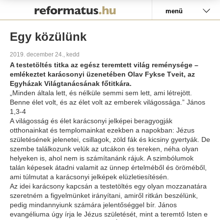
Pályázat
menü
Egy közülünk
2019. december 24., kedd
A testetöltés titka az egész teremtett világ reménysége –
emlékeztet karácsonyi üzenetében Olav Fykse Tveit, az
Egyházak Világtanácsának főtitkára.
„Minden általa lett, és nélküle semmi sem lett, ami létrejött.
Benne élet volt, és az élet volt az emberek világossága.” János
1,3-4
A világosság és élet karácsonyi jelképei beragyogják
otthonainkat és templomainkat ezekben a napokban: Jézus
születésének jelenetei, csillagok, zöld fák és kicsiny gyertyák. De
szembe találkozunk velük az utcákon és tereken, néha olyan
helyeken is, ahol nem is számítanánk rájuk. A szimbólumok
talán képesek átadni valamit az ünnep értelméből és öröméből,
ami túlmutat a karácsonyi jelképek elüzletiesítésén.
Az idei karácsony kapcsán a testetöltés egy olyan mozzanatára
szeretném a figyelmünket irányítani, amiről ritkán beszélünk,
pedig mindannyiunk számára jelentőséggel bír. János
evangéliuma úgy írja le Jézus születését, mint a teremtő Isten e