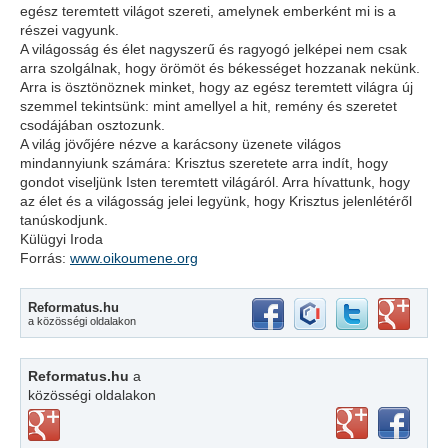
egész teremtett világot szereti, amelynek emberként mi is a
részei vagyunk.
A világosság és élet nagyszerű és ragyogó jelképei nem csak
arra szolgálnak, hogy örömöt és békességet hozzanak nekünk.
Arra is ösztönöznek minket, hogy az egész teremtett világra új
szemmel tekintsünk: mint amellyel a hit, remény és szeretet
csodájában osztozunk.
A világ jövőjére nézve a karácsony üzenete világos
mindannyiunk számára: Krisztus szeretete arra indít, hogy
gondot viseljünk Isten teremtett világáról. Arra hívattunk, hogy
az élet és a világosság jelei legyünk, hogy Krisztus jelenlétéről
tanúskodjunk.
Külügyi Iroda
Forrás:
www.oikoumene.org
Reformatus.hu
a közösségi oldalakon
Reformatus.hu
a
közösségi oldalakon