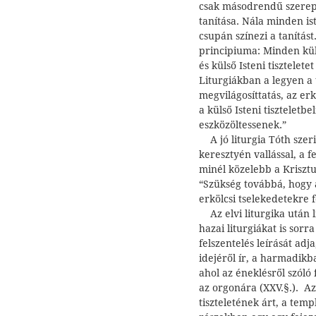
csak másodrendű szerepet
tanítása. Nála minden ist
csupán színezi a tanítást
principiuma: Minden kül
és külső Isteni tisztelet
Liturgiákban a legyen a t
megvilágosíttatás, az er
a külső Isteni tiszteletbe
eszközöltessenek.”
A jó liturgia Tóth szer
keresztyén vallással, a f
minél közelebb a Krisztu
“Szükség továbbá, hogy a 
erkölcsi tselekedetekre f
Az elvi liturgika után l
hazai liturgiákat is sorr
felszentelés leírását adj
idejéről ír, a harmadikba
ahol az éneklésről szóló
az orgonára (XXV.§.). Az
tiszteletének árt, a tem