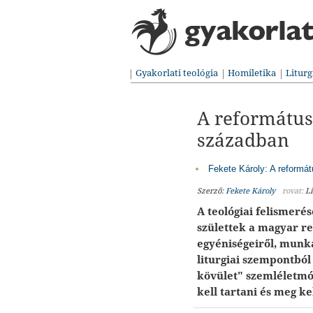
Gyakorlati teológia
Homiletika
Liturg
A református 
században
Fekete Károly: A reformát
Szerző:
Fekete Károly
rovat:
Li
A teológiai felismeré
születtek a magyar re
egyéniségeiről, munk
liturgiai szempontból 
kövület" szemléletmód
kell tartani és meg ke