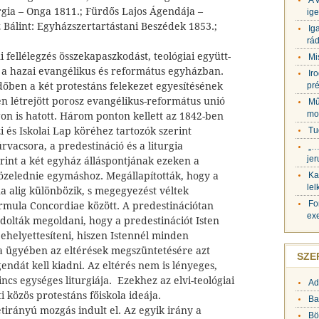
A 
rgia – Onga 1811.; Fürdős Lajos Ágendája –
ige
 Bálint: Egyházszertartástani Beszédek 1853.;
Ig
rá
 fellélegzés összekapaszkodást, teológiai együtt-
Mis
a hazai evangélikus és református egyházban.
Ir
őben a két protestáns felekezet egyesítésének
pr
en létrejött porosz evangélikus-református unió
Mű
mo
n is hatott. Három ponton kellett az 1842-ben
i és Iskolai Lap köréhez tartozók szerint
Tu
rvacsora, a predestináció és a liturgia
„…
je
rint a két egyház álláspontjának ezeken a
közelednie egymáshoz. Megállapították, hogy a
Ka
le
a alig különbözik, s megegyezést véltek
Fo
ormula Concordiae között. A predestinációtan
ex
dolták megoldani, hogy a predestinációt Isten
ehelyettesíteni, hiszen Istennél minden
ia ügyében az eltérések megszüntetésére azt
SZE
gendát kell kiadni. Az eltérés nem is lényeges,
ncs egységes liturgiája. Ezekhez az elvi-teológiai
Ad
i közös protestáns főiskola ideája.
Ba
irányú mozgás indult el. Az egyik irány a
Bö