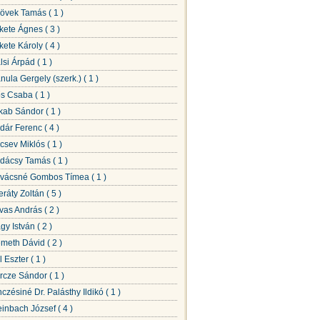
övek Tamás
( 1 )
kete Ágnes
( 3 )
kete Károly
( 4 )
lsi Árpád
( 1 )
nula Gergely (szerk.)
( 1 )
s Csaba
( 1 )
kab Sándor
( 1 )
dár Ferenc
( 4 )
csev Miklós
( 1 )
dácsy Tamás
( 1 )
vácsné Gombos Tímea
( 1 )
teráty Zoltán
( 5 )
vas András
( 2 )
gy István
( 2 )
meth Dávid
( 2 )
l Eszter
( 1 )
rcze Sándor
( 1 )
nczésiné Dr. Palásthy Ildikó
( 1 )
einbach József
( 4 )