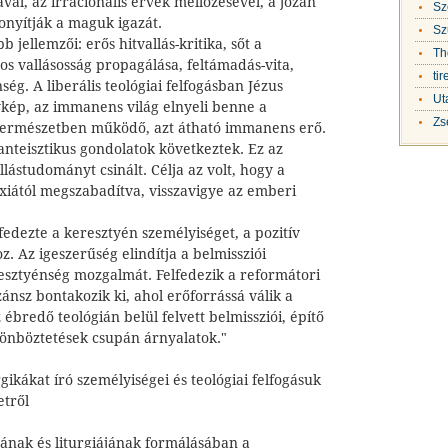
sával, az irracionális érvek mellőzésével, a józan
Sz
onyítják a maguk igazát.
Sz
bb jellemzői: erős hitvallás-kritika, sőt a
Th
nos vallásosság propagálása, feltámadás-vita,
ti
ég. A liberális teológiai felfogásban Jézus
Ut
kép, az immanens világ elnyeli benne a
Zs
 természetben működő, azt átható immanens erő.
nteisztikus gondolatok következtek. Ez az
llástudományt csinált. Célja az volt, hogy a
doxiától megszabadítva, visszavigye az emberi
edezte a keresztyén személyiséget, a pozitív
z. Az igeszerűség elindítja a belmissziói
resztyénség mozgalmát. Felfedezik a reformátori
ánsz bontakozik ki, ahol erőforrássá válik a
z ébredő teológián belül felvett belmissziói, építő
lönböztetések csupán árnyalatok."
urgikákat író személyiségei és teológiai felfogásuk
etről
ájának és liturgiájának formálásában a