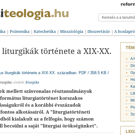
ika
Poimenika
Katechetika
Missziológia
Disszertáció
A honlapró
TÉM
liturgikák története a XIX-XX.
A 
Di
us liturgikák története a XIX-XX. században.
PDF / 358.5 KB /
Gy
Ho
turgika
címkék:
liturgika
Ka
sek mellett színvonalas résztanulmányok
Li
formátus liturgiatörténet korszakos
Mi
ásságukról és a korábbi évszázadok
Po
fontos alkotásairól. A "liturgiatörténeti
Sz
ból kialakult az a felfogás, hogy számon
ll becsülni a saját "liturgiai örökségünket".
LEG