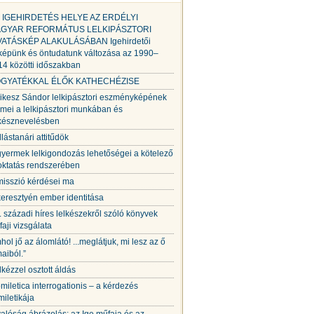
 IGEHIRDETÉS HELYE AZ ERDÉLYI
GYAR REFORMÁTUS LELKIPÁSZTORI
VATÁSKÉP ALAKULÁSÁBAN Igehirdetői
képünk és öntudatunk változása az 1990–
14 közötti időszakban
GYATÉKKAL ÉLŐK KATHECHÉZISE
ikesz Sándor lelkipásztori eszményképének
mei a lelkipásztori munkában és
lkésznevelésben
llástanári attitűdök
gyermek lelkigondozás lehetőségei a kötelező
toktatás rendszerében
misszió kérdései ma
keresztyén ember identitása
. századi híres lelkészekről szóló könyvek
aji vizsgálata
mhol jő az álomlátó! ...meglátjuk, mi lesz az ő
aiból.”
lkézzel osztott áldás
miletica interrogationis – a kérdezés
iletikája