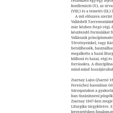
részekben egy-egy fejezet
konfirmáció (V.), az úrva
(VIII.) és a temetés (IX.) l
A mű előszava szerint a
Vallásbéli Tzeremoniáin
már kézben forgó régi, é
készítendő Formulákat 
Vallásunk principiumaiva
Törvényeinkel, vagy Ká
betsülhessék, használh
megalkotta a hazai litur
külhoni és hazai, régi és
forrásokra. A diszcipli
mind-mind hozzájárultak
Zsarnay Lajos (Zsarnó 180
Ferenchez hasonlóan Gött
Sárospatakon a gyakorlat
ban tiszáninneni püspök 
Zsarnay 1847-ben megjel
Liturgika tárgykörére. E
bevezetésben fogalom-ma