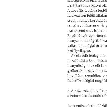
szillogisztikus bizonyítá
belátásra hivatkozva biz
A liberális teológia legfő
felekezeten felüli általá
csoda-mentes keresztyéns
csupán vallásos eszmény
transzcendenst. Isten a
Ebből törvényszerűen pa
irányzat a teológiából va
vallást a teológiai orto
kedélyvilághoz.
Az ébredő teológia felf
hozzáállást a Szentírásho
irányultságot, az élő ke
gyökereket, Kálvin-rensz
hitvallásos szemlélet. "A
és értékteológiai megkü
3. A XIX. század elvi-lit
a református istentisztel
Az istentisztelet teológi