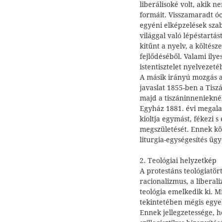
liberálisoké volt, akik n
formáit. Visszamaradt ó
egyéni elképzelések szab
világgal való lépéstartá
kitűnt a nyelv, a költész
fejlődéséből. Valami ily
istentisztelet nyelvezeté
A másik irányú mozgás a l
javaslat 1855-ben a Tisz
majd a tiszáninneniekné
Egyház 1881. évi megala
kioltja egymást, fékezi s
megszületését. Ennek kö
liturgia-egységesítés ügy
2. Teológiai helyzetkép
A protestáns teológiatört
racionalizmus, a libera
teológia emelkedik ki. 
tekintetében mégis egyek
Ennek jellegzetessége, ho