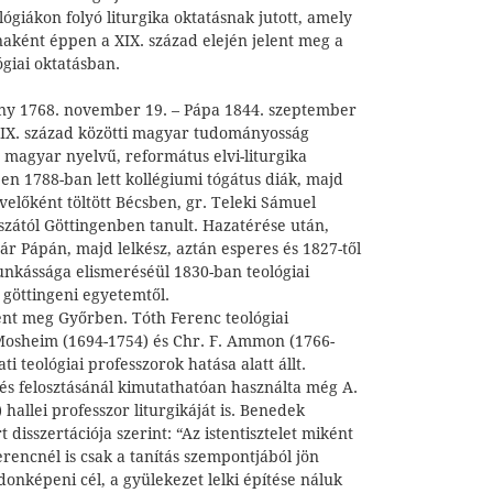
ógiákon folyó liturgika oktatásnak jutott, amely
inaként éppen a XIX. század elején jelent meg a
giai oktatásban.
ny 1768. november 19. – Pápa 1844. szeptember
-XIX. század közötti magyar tudományosság
ő magyar nyelvű, református elvi-liturgika
en 1788-ban lett kollégiumi tógátus diák, majd
velőként töltött Bécsben, gr. Teleki Sámuel
szától Göttingenben tanult. Hazatérése után,
anár Pápán, majd lelkész, aztán esperes és 1827-től
kássága elismeréséül 1830-ban teológiai
 göttingeni egyetemtől.
ent meg Győrben. Tóth Ferenc teológiai
. Mosheim (1694-1754) és Chr. F. Ammon (1766-
ti teológiai professzorok hatása alatt állt.
és felosztásánál kimutathatóan használta még A.
hallei professzor liturgikáját is. Benedek
 disszertációja szerint: “Az istentisztelet miként
encnél is csak a tanítás szempontjából jön
donképeni cél, a gyülekezet lelki építése náluk