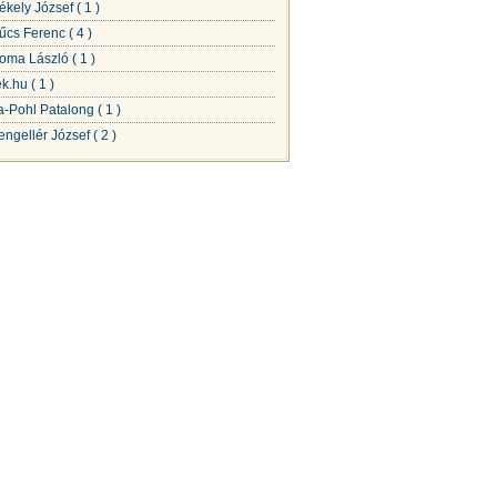
ékely József
( 1 )
űcs Ferenc
( 4 )
oma László
( 1 )
rek.hu
( 1 )
a-Pohl Patalong
( 1 )
engellér József
( 2 )