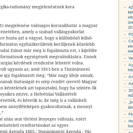
turgika-tudomány megjelenésének kora
AZ
MA
HI
ön
1) megjelenése valóságos korszakhatár a magyar
20
ténetében, amely a szabad vallásgyakorlat
FO
nre hozta azt a vágyat, hogy a különböző külső-
Cs
református egyházkerületek kerüljenek közelebb
ele
dai Zsinat már meg is fogalmazta ezt, s kijelölte
le
eformátusok egységének megvalósítására. Ennek
Va
turgiai kérdések rendezése lehetett volna.
A 
olt ugyanis az, amit 1811-ben a Tiszáninneni
hi
e így fogalmazott meg: “Már nagy ideje annak,
A 
ásának tisztaságát és szép rendét szerető Magyar
A 
 kéntelenek azt tapasztalni, hogy ha szintén ők
20
aikra nézve, a Helvétziai Vallástételt
műf
ették, és követik is; de még is a vallásbeli
„Í
nem annyiféleképen gyakoroltatnak, a mennyi
álm
.”
Fé
at után sem történt lényeges változás, ezért
Ho
ntiszteleti rendtartásokat az egyes
hom
rémi Ágenda 1805.; Dunáninneni Ágenda - Vác