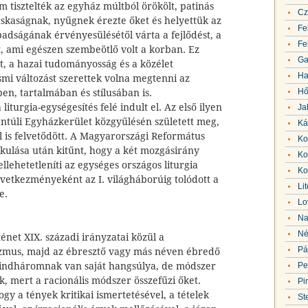
em tisztelték az egyház múltból örökölt, patinás
Cz
cskaságnak, nyűgnek érezte őket és helyettük az
Fe
adságának érvényesülésétől várta a fejlődést, a
Fe
st, ami egészen szembeötlő volt a korban. Ez
Ga
et, a hazai tudományosság és a közélet
Ha
esmi változást szerettek volna megtenni az
Hő
ben, tartalmában és stílusában is.
iturgia-egységesítés felé indult el. Az első ilyen
Ja
ántúli Egyházkerület közgyűlésén született meg,
Ká
l is felvetődött. A Magyarországi Református
Ko
kulása után kitűnt, hogy a két mozgásirány
Ko
 ellehetetleníti az egységes országos liturgia
Ko
vetkezményeként az I. világháborúig tolódott a
Li
e.
Lo
Na
Né
énet XIX. századi irányzatai közül a
Pá
lizmus, majd az ébresztő vagy más néven ébredő
Mindháromnak van saját hangsúlya, de módszer
Pe
, mert a racionális módszer összefűzi őket.
Pi
gy a tények kritikai ismertetésével, a tételek
St