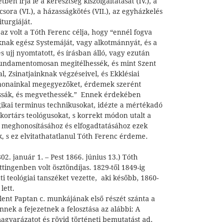
ben írja le a keresztség kiszolgáltatását (IV.), a
csora (VI.), a házasságkötés (VII.), az egyházkelés
iturgiáját.
z volt a Tóth Ferenc célja, hogy “ennél fogva
knak egész Systemáját, vagy alkotmánnyát, és a
s ujj nyomtatott, és írásban álló, vagy ezután
fundamentomosan megitélhessék, és mint Szent
l, Zsinatjainknak végzéseivel, és Ekklésiai
nonainkal megegyezőket, érdemek szerént
assák, és megvethessék.” Ennek érdekében
gikai terminus technikusokat, idézte a mértékadó
 kortárs teológusokat, s korrekt módon utalt a
na meghonosításához és elfogadtatásához ezek
, s ez elvitathatatlanul Tóth Ferenc érdeme.
2. január 1. – Pest 1866. június 13.) Tóth
ingenben volt ösztöndíjas. 1829-től 1849-ig
i teológiai tanszéket vezette, aki később, 1860-
lett.
ent Paptan c. munkájának első részét szánta a
nnek a fejezetnek a felosztása az alábbi: A
gyarázatot és rövid történeti bemutatást ad.