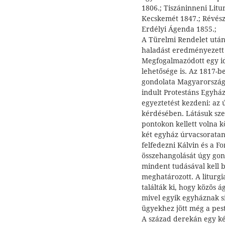
1806.; Tiszáninneni Litu
Kecskemét 1847.; Révész
Erdélyi Ágenda 1855.;
A Türelmi Rendelet utáni
haladást eredményezett 
Megfogalmazódott egy id
lehetősége is. Az 1817-b
gondolata Magyarországo
indult Protestáns Egyház
egyeztetést kezdeni: az ú
kérdésében. Látásuk sze
pontokon kellett volna 
két egyház úrvacsoratan
felfedezni Kálvin és a F
összehangolását úgy gon
mindent tudásával kell b
meghatározott. A liturg
találták ki, hogy közös á
mivel egyik egyháznak si
ügyekhez jött még a pest
A század derekán egy két