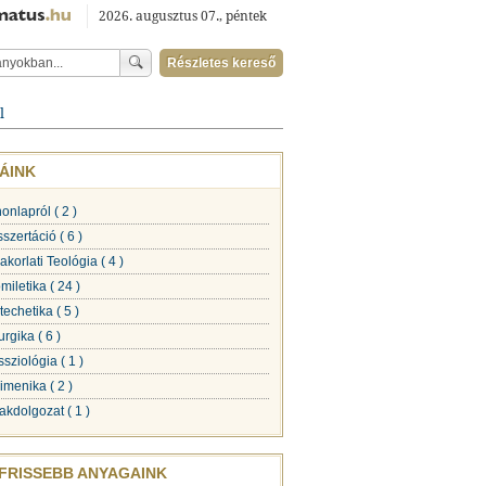
2026. augusztus 07., péntek
Részletes kereső
l
ÁINK
honlapról
( 2 )
sszertáció
( 6 )
akorlati Teológia
( 4 )
miletika
( 24 )
techetika
( 5 )
turgika
( 6 )
ssziológia
( 1 )
imenika
( 2 )
akdolgozat
( 1 )
FRISSEBB ANYAGAINK