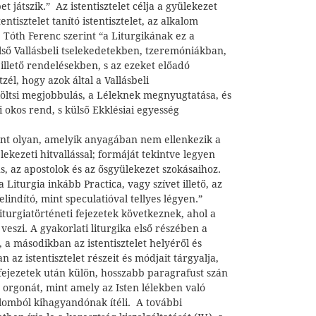
 játszik.” Az istentisztelet célja a gyülekezet
entisztelet tanító istentisztelet, az alkalom
. Tóth Ferenc szerint “a Liturgikának ez a
ső Vallásbeli tselekedetekben, tzeremóniákban,
et illető rendelésekben, s az ezeket előadó
zél, hogy azok által a Vallásbeli
költsi megjobbulás, a Léleknek megnyugtatása, és
li okos rend, s külső Ekklésiai egyesség
int olyan, amelyik anyagában nem ellenkezik a
elekezeti hitvallással; formáját tekintve legyen
s, az apostolok és az ősgyülekezet szokásaihoz.
Liturgia inkább Practica, vagy szívet illető, az
elindító, mint speculatióval tellyes légyen.”
iturgiatörténeti fejezetek következnek, ahol a
a veszi. A gyakorlati liturgika első részében a
a, a másodikban az istentisztelet helyéről és
n az istentisztelet részeit és módjait tárgyalja,
 fejezetek után külön, hosszabb paragrafust szán
 orgonát, mint amely az Isten lélekben való
plomból kihagyandónak ítéli. A további