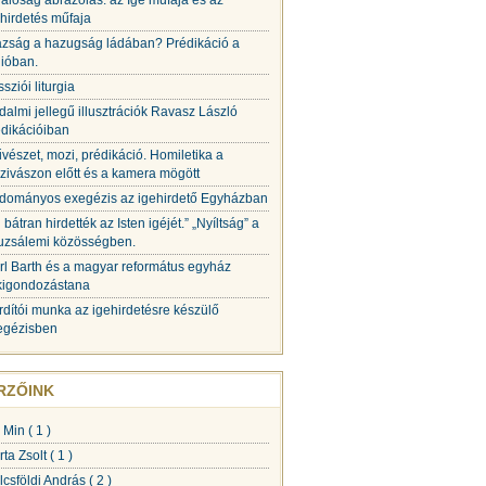
valóság ábrázolás: az Ige műfaja és az
hirdetés műfaja
azság a hazugság ládában? Prédikáció a
dióban.
sziói liturgia
odalmi jellegű illusztrációk Ravasz László
édikációiban
vészet, mozi, prédikáció. Homiletika a
zivászon előtt és a kamera mögött
dományos exegézis az igehirdető Egyházban
 bátran hirdették az Isten igéjét.” „Nyíltság” a
ruzsálemi közösségben.
rl Barth és a magyar református egyház
lkigondozástana
rdítói munka az igehirdetésre készülő
egézisben
RZŐINK
 Min
( 1 )
rta Zsolt
( 1 )
lcsföldi András
( 2 )