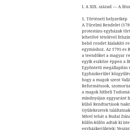
I. A XIX. század — A li
1. Történeti helyzetkép
A Türelmi Rendelet (178
protestáns egyházak tör
lehetővé tételével felszí
belső rendet kialakító 
egymáshoz. Az 1791-es Bu
a teendőket a magyar r
egyik eszköze éppen a li
Egyöntetű megállapítás v
Egyházkerület közgyűlés
hogy a magok szent Vall
Reformátusok, szomorúan
a magok hitbeli Tudomány
mindnyájan eggyaránt bév
külső Rendtartások tsak
Gyülekezetek találtatnak
Mivel tehát a Budai Zsin
külön-külön adtak ki iste
egyházkerületek: Veszp