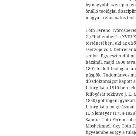
legnagyobb szerep a teol
önálló teológiai diszcipl
magyar református teoló
Tóth Ferenc (Vörösberé
2.) “híd-ember” a XVIII
történetében, aki az els
szerzője volt. Debrecenb
senior. Egy esztendőt ne
házánál, majd 1800 tava
1801-től lett teológiai t
püspök. Tudományos mun
díszdoktorságot kapott a
Liturgikája 1810-ben jel
felfogását tekintve J. L
1850) göttingeni gyakorla
Liturgikája megírásánál 
H. Niemeyer (1754-1828) 
Sándor Tóth Ferencről írt
Mosheimnél, úgy Tóth Fer
figyelembe és így a tulaj