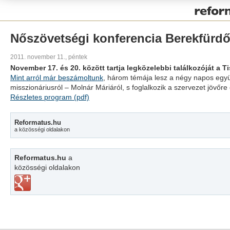
Pályázat
Nőszövetségi konferencia Berekfürd
2011. november 11., péntek
November 17. és 20. között tartja legközelebbi találkozóját a 
Mint arról már beszámoltunk
, három témája lesz a négy napos egy
misszionáriusról – Molnár Máriáról, s foglalkozik a szervezet jövőr
Részletes program (pdf)
Reformatus.hu
a közösségi oldalakon
Reformatus.hu
a
közösségi oldalakon