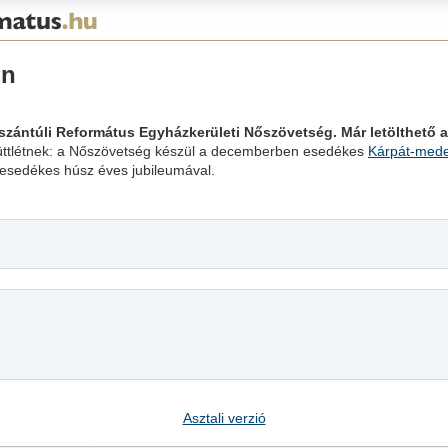
őn
Tiszántúli Református Egyházkerületi Nőszövetség. Már letölthető a
üttlétnek: a Nőszövetség készül a decemberben esedékes
Kárpát-mede
e esedékes húsz éves jubileumával.
Asztali verzió