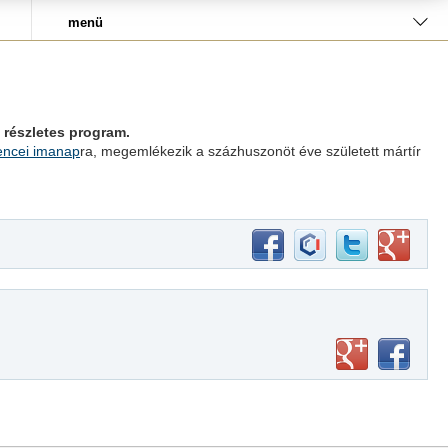
menü
 részletes program.
ncei imanap
ra, megemlékezik a százhuszonöt éve született mártír