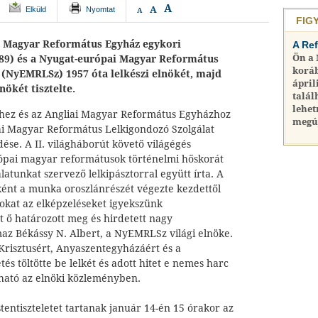
A
A
Elküld
Nyomtat
A
FIG
i Magyar Református Egyház egykori
A Re
Ön a
89) és a Nyugat-európai Magyar Református
koráb
 (NyEMRLSz) 1957 óta lelkészi elnökét, majd
ápril
nökét tisztelte.
talál
lehet
hez és az Angliai Magyar Református Egyházhoz
megú
i Magyar Református Lelkigondozó Szolgálat
se. A II. világháborút követő világégés
ópai magyar reformátusok történelmi hőskorát
latunkat szervező lelkipásztorral együtt írta. A
eként a munka oroszlánrészét végezte kezdettől
zokat az elképzeléseket igyekszünk
t ő határozott meg és hirdetett nagy
maz Békássy N. Albert, a NyEMRLSz világi elnöke.
g Krisztusért, Anyaszentegyházáért és a
és töltötte be lelkét és adott hitet e nemes harc
ható az elnöki közleményben.
entiszteletet tartanak január 14-én 15 órakor az