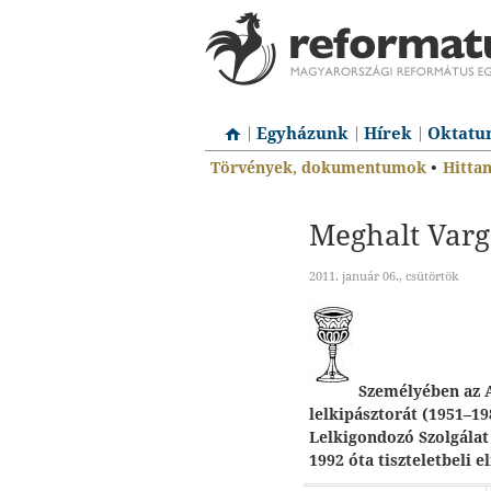
Egyházunk
Hírek
Oktatu
Törvények, dokumentumok
•
Hitta
Meghalt Varg
2011. január 06., csütörtök
Személyében az 
lelkipásztorát (1951–1
Lelkigondozó Szolgálat
1992 óta tiszteletbeli el