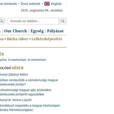
us levelezés
•
Írjon nekünk
•
English
2026. augusztus 08., szombat
n
Our Church
Egység
Pályázat
ma
•
Bárka tábor
•
Lelkészképesítés
ÉK
zpóra
in memoriam
In memoriam
,
,
HÍREK
SOLÓDÓ
hunyt Zákányi Bálint
lóban rendeződik a németországi magyar
ülekezetek jövője?
németországi magyar ajkú protestáns
ülekezetek jövőjéről egyeztettek
hunyt dr. Veress László
ibontakozó megoldás a magyar közösségek
ámára Németországban