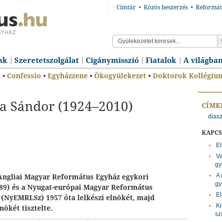
Címtár
•
Közös beszerzés
•
Reformát
nk
Szeretetszolgálat
Cigánymisszió
Fiatalok
A világba
n
•
Confessio
•
Egyházzene
•
Ökogyülekezet
•
Doktorok Kollégiu
a Sándor (1924–2010)
CÍMK
dias
KAPC
El
Va
gy
A 
Angliai Magyar Református Egyház egykori
gy
989) és a Nyugat-európai Magyar Református
El
 (NyEMRLSz) 1957 óta lelkészi elnökét, majd
K
nökét tisztelte.
sz