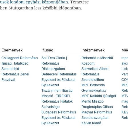
usok londoni egyházi központjában
. Temetése
ében Stuttgartban lesz későbbi időpontban.
Események
Ifjúság
Intézmények
Méd
Csillagpont Református
Soli Deo Gloria |
Református Missziói
repo
Ifjúsági Találkozó
Református
Központ
akci
Szeretethíd
Diákmozgalom
Schweitzer Albert
Líci
Református Zenei
Debreceni Református
Református
Paró
Fesztivál
Egyetemi és Főiskolai
Szeretetotthon
CON
Gyülekezet
MRE Bethesda
MR1
Tiszáninneni Ifjúsági
Gyermekkórház
Ref
Misszió - TIREKIFI
MRE Kallódó Ifjúságot
MTV
Református Fiatalok
Mentő Misszió
mag
Szövetsége
Drogterápiás Otthon
Refo
Budapesti Református
Magyar Református
Kálv
Egyetemi és Főiskolai
Szeretetszolgálat
Ref
Gyülekezet
Kálvin Kiadó