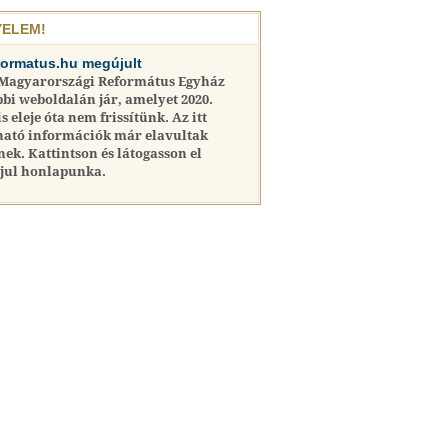
YELEM!
formatus.hu megújult
 Magyarországi Református Egyház
bi weboldalán jár, amelyet 2020.
is eleje óta nem frissítünk. Az itt
ható információk már elavultak
nek. Kattintson és látogasson el
jul honlapunka.