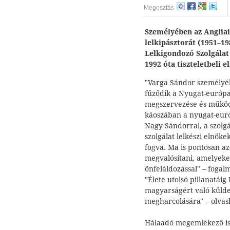
Megosztás
Személyében az Anglia
lelkipásztorát (1951
–
19
Lelkigondozó Szolgálat
1992 óta tiszteletbeli el
"Varga Sándor személyé
fűződik a Nyugat-európa
megszervezése és működé
káoszában a nyugat-eur
Nagy Sándorral, a szolgá
szolgálat lelkészi elnök
fogva. Ma is pontosan a
megvalósítani, amelyeke
önfeláldozással" – fogal
"Élete utolsó pillanatái
magyarságért való küldet
megharcolására" – olvas
Hálaadó megemlékező ist