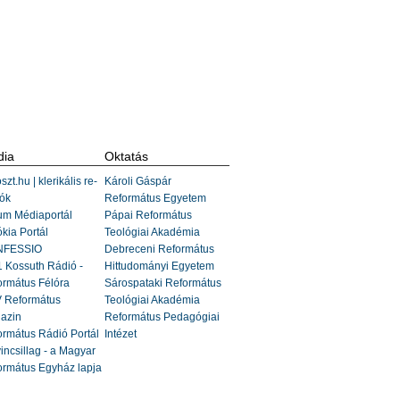
ia
Oktatás
szt.hu | klerikális re-
Károli Gáspár
ók
Református Egyetem
um Médiaportál
Pápai Református
kia Portál
Teológiai Akadémia
FESSIO
Debreceni Református
 Kossuth Rádió -
Hittudományi Egyetem
ormátus Félóra
Sárospataki Református
 Református
Teológiai Akadémia
azin
Református Pedagógiai
rmátus Rádió Portál
Intézet
incsillag - a Magyar
ormátus Egyház lapja