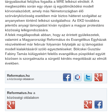
tárgyalásokat felújítva fogadta a MRE lelkészi elnökét. A
megbeszélés során egy olyan új együttműködési modell
körvonalazódott, amely más Németországban élő
szórványközösség esetében már biztos hátteret szolgáltat az
anyanyelven történő lelkészi szolgálathoz. Az EKD továbbra
jelentős anyagi támogatást kíván nyújtani a magyar protestáns
közösség lelkigondozására.
A felek megállapodtak abban, hogy az érintett gyülekezetek,
valamint a Magyarországi Református és Evangélikus Egyházak
részvételével már február folyamán folytatják az új támogatási
modell kialakításáról szóló egyeztetéseket. Bölcskei Gusztáv
Fabiny Tamás külügyekért felelős evangélikus püspökkel együtt
közösen is szorgalmazta a sürgető kérdés megoldását az elmúlt
években.
Reformatus.hu
a közösségi oldalakon
Reformatus.hu
a
közösségi oldalakon