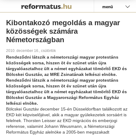
Pályázat
menü
Kibontakozó megoldás a magyar
közösségek számára
Németországban
2010. december 16., csütörtök
Rendeződni látszik a németországi magyar protestáns
közösségek sorsa, hiszen öt év szünet után újra
tárgyalóasztalhoz ült a német egyházakat tömörítő EKD és
Bölcskei Gusztáv, az MRE Zsinatának lelkészi elnöke.
Rendeződni látszik a németországi magyar protestáns
közösségek sorsa, hiszen öt év szünet után újra
tárgyalóasztalhoz ült a német egyházakat tömörítő EKD és
Bölcskei Gusztáv a Magyarországi Református Egyház
lelkészi elnöke.
Bölcskei Gusztáv december 15-én Düsseldorfban találkozott az
EKD két képviselőjével, akik a magyar gyülekezetek sorsáért is
felelnek. Thorsten Leisser az EKD migrációs és emberjogi
referense, valamint Johann Weusmann, a Németországi
Református Egyház alelnöke a 2005-ben megszakadt