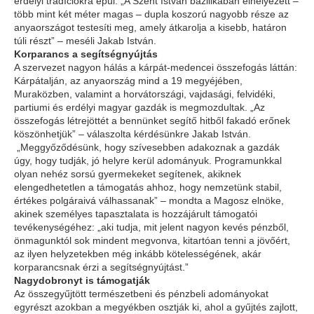
erdélyi tradíciókra épül: „A Szent István bazilikában elhelyezett –
több mint két méter magas – dupla koszorú nagyobb része az
anyaországot testesíti meg, amely átkarolja a kisebb, határon
túli részt” – meséli Jakab István.
Korparancs a segítségnyújtás
A szervezet nagyon hálás a kárpát-medencei összefogás láttán:
Kárpátalján, az anyaország mind a 19 megyéjében,
Muraközben, valamint a horvátországi, vajdasági, felvidéki,
partiumi és erdélyi magyar gazdák is megmozdultak. „Az
összefogás létrejöttét a bennünket segítő hitből fakadó erőnek
köszönhetjük” – válaszolta kérdésünkre Jakab István.
„Meggyőződésünk, hogy szívesebben adakoznak a gazdák
úgy, hogy tudják, jó helyre kerül adományuk. Programunkkal
olyan nehéz sorsú gyermekeket segítenek, akiknek
elengedhetetlen a támogatás ahhoz, hogy nemzetünk stabil,
értékes polgáraivá válhassanak” – mondta a Magosz elnöke,
akinek személyes tapasztalata is hozzájárult támogatói
tevékenységéhez: „aki tudja, mit jelent nagyon kevés pénzből,
önmagunktól sok mindent megvonva, kitartóan tenni a jövőért,
az ilyen helyzetekben még inkább kötelességének, akár
korparancsnak érzi a segítségnyújtást.”
Nagydobronyt is támogatják
Az összegyűjtött természetbeni és pénzbeli adományokat
egyrészt azokban a megyékben osztják ki, ahol a gyűjtés zajlott,