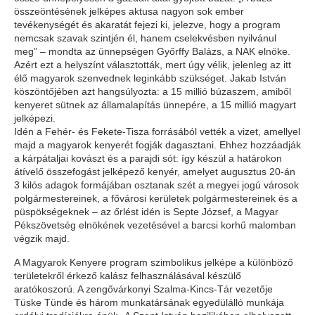
összeöntésének jelképes aktusa nagyon sok ember
tevékenységét és akaratát fejezi ki, jelezve, hogy a program
nemcsak szavak szintjén él, hanem cselekvésben nyilvánul
meg” – mondta az ünnepségen Győrffy Balázs, a NAK elnöke.
Azért ezt a helyszínt választották, mert úgy vélik, jelenleg az itt
élő magyarok szenvednek leginkább szükséget. Jakab István
köszöntőjében azt hangsúlyozta: a 15 millió búzaszem, amiből
kenyeret sütnek az államalapítás ünnepére, a 15 millió magyart
jelképezi.
Idén a Fehér- és Fekete-Tisza forrásából vették a vizet, amellyel
majd a magyarok kenyerét fogják dagasztani. Ehhez hozzáadják
a kárpátaljai kovászt és a parajdi sót: így készül a határokon
átívelő összefogást jelképező kenyér, amelyet augusztus 20-án
3 kilós adagok formájában osztanak szét a megyei jogú városok
polgármestereinek, a fővárosi kerületek polgármestereinek és a
püspökségeknek – az őrlést idén is Septe József, a Magyar
Pékszövetség elnökének vezetésével a barcsi korhű malomban
végzik majd.
A Magyarok Kenyere program szimbolikus jelképe a különböző
területekről érkező kalász felhasználásával készülő
aratókoszorú. A zengővárkonyi Szalma-Kincs-Tár vezetője
Tüske Tünde és három munkatársának egyedülálló munkája