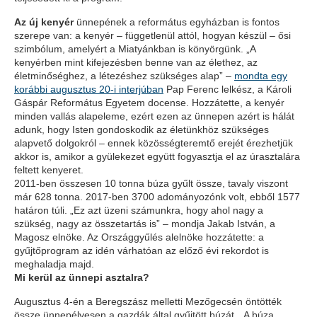
Az új kenyér
ünnepének a református egyházban is fontos
szerepe van: a kenyér – függetlenül attól, hogyan készül – ősi
szimbólum, amelyért a Miatyánkban is könyörgünk. „A
kenyérben mint kifejezésben benne van az élethez, az
életminőséghez, a létezéshez szükséges alap” –
mondta egy
korábbi augusztus 20-i interjúban
Pap Ferenc lelkész, a Károli
Gáspár Református Egyetem docense. Hozzátette, a kenyér
minden vallás alapeleme, ezért ezen az ünnepen azért is hálát
adunk, hogy Isten gondoskodik az életünkhöz szükséges
alapvető dolgokról – ennek közösségteremtő erejét érezhetjük
akkor is, amikor a gyülekezet együtt fogyasztja el az úrasztalára
feltett kenyeret.
2011-ben összesen 10 tonna búza gyűlt össze, tavaly viszont
már 628 tonna. 2017-ben 3700 adományozónk volt, ebből 1577
határon túli. „Ez azt üzeni számunkra, hogy ahol nagy a
szükség, nagy az összetartás is” – mondja Jakab István, a
Magosz elnöke. Az Országgyűlés alelnöke hozzátette: a
gyűjtőprogram az idén várhatóan az előző évi rekordot is
meghaladja majd.
Mi kerül az ünnepi asztalra?
Augusztus 4-én a Beregszász melletti Mezőgecsén öntötték
össze ünnepélyesen a gazdák által gyűjtött búzát. „A búza