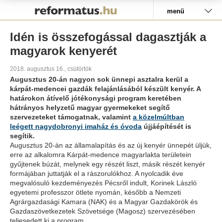
Pályázat
menü
Idén is összefogással dagasztják a
magyarok kenyerét
2018. augusztus 16., csütörtök
Augusztus 20-án nagyon sok ünnepi asztalra kerül a
kárpát-medencei gazdák felajánlásából készült kenyér. A
határokon átívelő jótékonysági program keretében
hátrányos helyzetű magyar gyermekeket segítő
szervezeteket támogatnak, valamint
a közelmúltban
leégett nagydobronyi imaház és óvoda
újjáépítését is
segítik.
Augusztus 20-án az államalapítás és az új kenyér ünnepét üljük,
erre az alkalomra Kárpát-medence magyarlakta területein
gyűjtenek búzát, melynek egy részét liszt, másik részét kenyér
formájában juttatják el a rászorulókhoz. A nyolcadik éve
megvalósuló kezdeményezés Pécsről indult, Korinek László
egyetemi professzor ötlete nyomán, később a Nemzeti
Agrárgazdasági Kamara (NAK) és a Magyar Gazdakörök és
Gazdaszövetkezetek Szövetsége (Magosz) szervezésében
teljesedett ki a program.