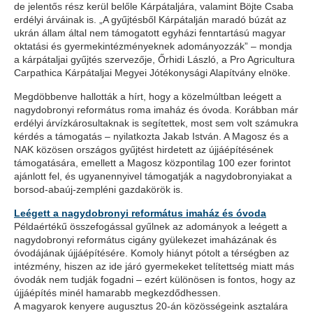
de jelentős rész kerül belőle Kárpátaljára, valamint Böjte Csaba
erdélyi árváinak is. „A gyűjtésből Kárpátalján maradó búzát az
ukrán állam által nem támogatott egyházi fenntartású magyar
oktatási és gyermekintézményeknek adományozzák” – mondja
a kárpátaljai gyűjtés szervezője, Őrhidi László, a Pro Agricultura
Carpathica Kárpátaljai Megyei Jótékonysági Alapítvány elnöke.
Megdöbbenve hallották a hírt, hogy a közelmúltban leégett a
nagydobronyi református roma imaház és óvoda. Korábban már
erdélyi árvízkárosultaknak is segítettek, most sem volt számukra
kérdés a támogatás – nyilatkozta Jakab István. A Magosz és a
NAK közösen országos gyűjtést hirdetett az újjáépítésének
támogatására, emellett a Magosz központilag 100 ezer forintot
ajánlott fel, és ugyanennyivel támogatják a nagydobronyiakat a
borsod-abaúj-zempléni gazdakörök is.
Leégett a nagydobronyi református imaház és óvoda
Példaértékű összefogással gyűlnek az adományok a leégett a
nagydobronyi református cigány gyülekezet imaházának és
óvodájának újjáépítésére. Komoly hiányt pótolt a térségben az
intézmény, hiszen az ide járó gyermekeket telítettség miatt más
óvodák nem tudják fogadni – ezért különösen is fontos, hogy az
újjáépítés minél hamarabb megkezdődhessen.
A magyarok kenyere augusztus 20-án közösségeink asztalára