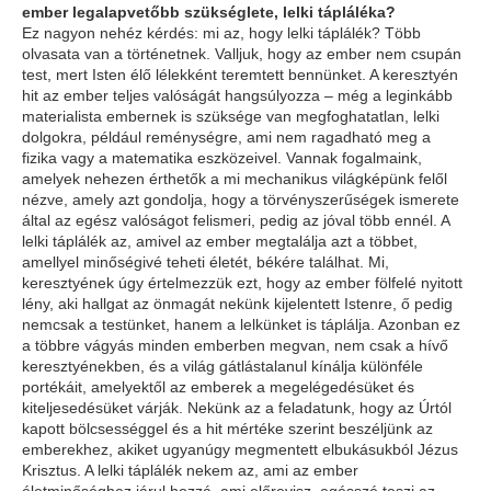
ember legalapvetőbb szükséglete, lelki tápláléka?
Ez nagyon nehéz kérdés: mi az, hogy lelki táplálék? Több
olvasata van a történetnek. Valljuk, hogy az ember nem csupán
test, mert Isten élő lélekként teremtett bennünket. A keresztyén
hit az ember teljes valóságát hangsúlyozza – még a leginkább
materialista embernek is szüksége van megfoghatatlan, lelki
dolgokra, például reménységre, ami nem ragadható meg a
fizika vagy a matematika eszközeivel. Vannak fogalmaink,
amelyek nehezen érthetők a mi mechanikus világképünk felől
nézve, amely azt gondolja, hogy a törvényszerűségek ismerete
által az egész valóságot felismeri, pedig az jóval több ennél. A
lelki táplálék az, amivel az ember megtalálja azt a többet,
amellyel minőségivé teheti életét, békére találhat. Mi,
keresztyének úgy értelmezzük ezt, hogy az ember fölfelé nyitott
lény, aki hallgat az önmagát nekünk kijelentett Istenre, ő pedig
nemcsak a testünket, hanem a lelkünket is táplálja. Azonban ez
a többre vágyás minden emberben megvan, nem csak a hívő
keresztyénekben, és a világ gátlástalanul kínálja különféle
portékáit, amelyektől az emberek a megelégedésüket és
kiteljesedésüket várják. Nekünk az a feladatunk, hogy az Úrtól
kapott bölcsességgel és a hit mértéke szerint beszéljünk az
emberekhez, akiket ugyanúgy megmentett elbukásukból Jézus
Krisztus. A lelki táplálék nekem az, ami az ember