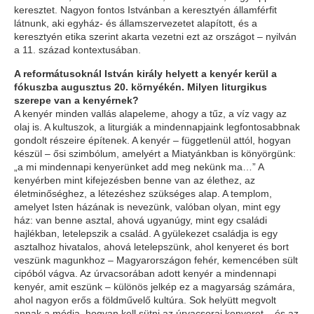
keresztet. Nagyon fontos Istvánban a keresztyén államférfit
látnunk, aki egyház- és államszervezetet alapított, és a
keresztyén etika szerint akarta vezetni ezt az országot – nyilván
a 11. század kontextusában.
A reformátusoknál István király helyett a kenyér kerül a
fókuszba augusztus 20. környékén. Milyen liturgikus
szerepe van a kenyérnek?
A kenyér minden vallás alapeleme, ahogy a tűz, a víz vagy az
olaj is. A kultuszok, a liturgiák a mindennapjaink legfontosabbnak
gondolt részeire építenek. A kenyér – függetlenül attól, hogyan
készül – ősi szimbólum, amelyért a Miatyánkban is könyörgünk:
„a mi mindennapi kenyerünket add meg nekünk ma…”
A
kenyérben mint kifejezésben benne van az élethez, az
életminőséghez, a létezéshez szükséges alap. A templom,
amelyet Isten házának is nevezünk, valóban olyan, mint egy
ház: van benne asztal, ahová ugyanúgy, mint egy családi
hajlékban, letelepszik a család. A gyülekezet családja is egy
asztalhoz hivatalos, ahová letelepszünk, ahol kenyeret és bort
veszünk magunkhoz – Magyarországon fehér, kemencében sült
cipóból vágva. Az úrvacsorában adott kenyér a mindennapi
kenyér, amit eszünk – különös jelkép ez a magyarság számára,
ahol nagyon erős a földművelő kultúra. Sok helyütt megvolt
annak a mód­ja, hogyan kell sütni az úrvacsorai kenyeret – és az