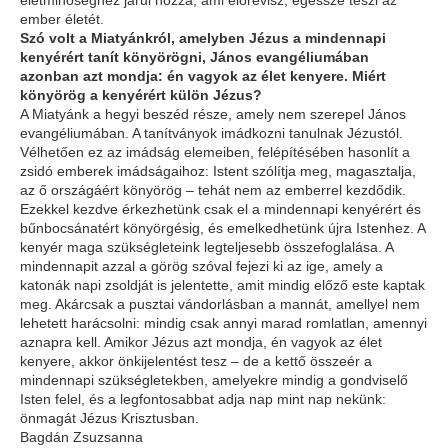
életminőséghez járul hozzá, ami előrevisz, egésszé teszi az
ember életét.
Szó volt a Miatyánkról, amelyben Jézus a mindennapi
kenyérért tanít könyörögni, János evangéliumában
azonban azt mondja: én vagyok az élet kenyere. Miért
könyörög a kenyérért külön Jézus?
A Miatyánk a hegyi beszéd része, amely nem szerepel János
evangéliumában. A tanítványok imádkozni tanulnak Jézustól.
Vélhetően ez az imádság elemeiben, felépítésében hasonlít a
zsidó emberek imádságaihoz: Istent szólítja meg, magasztalja,
az ő országáért könyörög – tehát nem az emberrel kezdődik.
Ezekkel kezdve érkezhetünk csak el a mindennapi kenyérért és
bűnbocsánatért könyörgésig, és emelkedhetünk újra Istenhez. A
kenyér maga szükségleteink legteljesebb összefoglalása. A
mindennapit azzal a görög szóval fejezi ki az ige, amely a
katonák napi zsoldját is jelentette, amit mindig előző este kaptak
meg. Akárcsak a pusztai vándorlásban a mannát, amellyel nem
lehetett harácsolni: mindig csak annyi marad romlatlan, amennyi
aznapra kell. Amikor Jézus azt mondja, én vagyok az élet
kenyere, akkor önkijelentést tesz – de a kettő összeér a
mindennapi szükségletekben, amelyekre mindig a gondviselő
Isten felel, és a legfontosabbat adja nap mint nap nekünk:
önmagát Jézus Krisztusban.
Bagdán Zsuzsanna