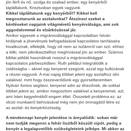
jön férfi és nő, szolga és szabad ember, egy kenyérből
tápláltatunk, Krisztusban egyek vagyunk.
Kikkel tápláltatunk egy kenyérből? Kikkel kell
megosztanunk az asztalunkat? Átszínezi ezeket a
kérdéseket napjaink világméretű kenyérválsága, ami sok
aggodalommal és elzárkózással jár.
Amikor egyesek a migránsválsággal kapcsolatban István
királynak a jövevények befogadásával kapcsolatos tanításaira
hivatkoznak, elfelejtik, hogy ott nem az iszlámról van szó: ehhez
a lelki, nem piknikasztalhoz meghívással jön az ember. Számos
bibliai példát használnak rosszul a migránsválsággal
kapcsolatos párbeszédben: Ruth például integrálódik a
zsidóságba – akivel egy kenyeret szegünk, azzal egy kultúrának
a részei vagyunk. A mai napig többet jelent egy asztalhoz ülni
valakivel, mint hogy összeverődünk egy gyorsétteremben.
Nyilván fontos segíteni, kenyeret adni az éhezőnek, de sokkal
többet jelent az, amikor megosztom valakivel a kenyeremet, azt,
ami Isten kegyelméből engem éltet. Összetett probléma ez: az
olcsó munkaerő behívásával még nem jön önmagától létre ez
az asztal- és kenyérközösség.
A mindennapi kenyér jelentése is árnyalódik: sokan már
nem tudják megenni a fehér lisztből készült cipót, pedig a
kenyér a legalapvetőbb szükségleteink jelképe. Mi akkor az