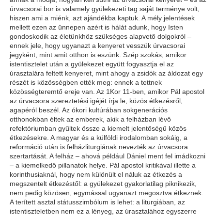
úrvacsorai bor is valamely gyülekezeti tag saját terménye volt,
hiszen ami a miénk, azt ajándékba kaptuk. A mély jelentések
mellett ezen az ünnepen azért is hálát adunk, hogy Isten
gondoskodik az életünkhöz szükséges alapvető dolgokról –
ennek jele, hogy ugyanazt a kenyeret vesszük úrvacsorai
jegyként, mint amit otthon is eszünk. Szép szokás, amikor
istentisztelet után a gyülekezet együtt fogyasztja el az
úrasztalára feltett kenyeret, mint ahogy a zsidók az áldozat egy
részét is közösségben ették meg: ennek a tettnek
közösségteremtő ereje van. Az 1Kor 11-ben, amikor Pál apostol
az úrvacsora szereztetési igéjét írja le, közös étkezésről,
agapéról beszél. Az ókori kultúrában sokgenerációs
otthonokban éltek az emberek, akik a felházban lévő
refektóriumban gyűltek össze a kiemelt jelentőségű közös
étkezésekre. A magyar és a külföldi irodalomban sokáig, a
reformáció után is felházliturgiának nevezték az úrvacsora
szertartását. A felház – ahová például Dániel ment fel imádkozni
– a kiemelkedő pillanatok helye. Pál apostol kritikával illette a
korinthusiaknál, hogy nem különült el náluk az étkezés a
megszentelt étkezéstől: a gyülekezet gyakorlatilag piknikezik,
nem pedig közösen, egymással ugyanazt megosztva étkeznek.
A terített asztal státusszimbólum is lehet: a liturgiában, az
istentiszteletben nem ez a lényeg, az úrasztalához egyszerre