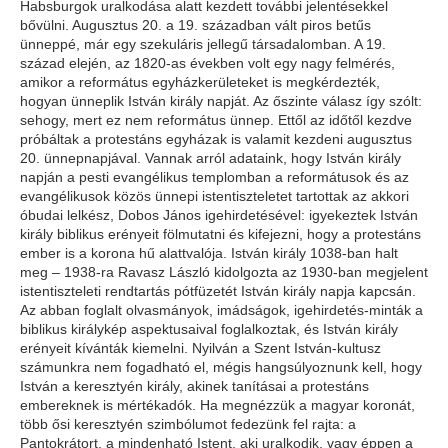
Habsburgok uralkodása alatt kezdett további jelentésekkel
bővülni. Augusztus 20. a 19. században vált piros betűs
ünneppé, már egy szekuláris jellegű társadalomban. A 19.
század elején, az 1820-as években volt egy nagy felmérés,
amikor a református egyházkerületeket is megkérdezték,
hogyan ünneplik István király napját. Az őszinte válasz így szólt:
sehogy, mert ez nem református ünnep. Ettől az időtől kezdve
próbáltak a protestáns egyházak is valamit kezdeni augusztus
20. ünnepnapjával. Vannak arról adataink, hogy István király
napján a pesti evangélikus templomban a reformátusok és az
evangélikusok közös ünnepi istentiszteletet tartottak az akkori
óbudai lelkész, Dobos János igehirdetésével: igyekeztek István
király biblikus erényeit fölmutatni és kifejezni, hogy a protestáns
ember is a korona hű alattvalója. István király 1038-ban halt
meg – 1938-ra Ravasz László kidolgozta az 1930-ban megjelent
istentiszteleti rendtartás pótfüzetét István király napja kapcsán.
Az abban foglalt olvasmányok, imádságok, igehirdetés-minták a
biblikus királykép aspektusaival foglalkoztak, és István király
erényeit kívánták kiemelni. Nyilván a Szent István-kultusz
számunkra nem fogadható el, mégis hangsúlyoznunk kell, hogy
István a keresztyén király, akinek tanításai a protestáns
embereknek is mértékadók. Ha megnézzük a magyar koronát,
több ősi keresztyén szimbólumot fedezünk fel rajta: a
Pantokrátort, a mindenható Istent, aki uralkodik, vagy éppen a