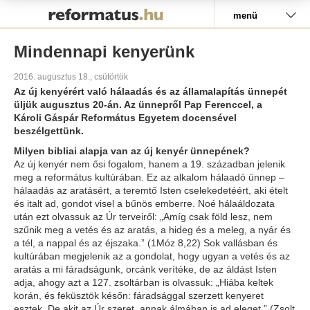
Pályázat
menü
Mindennapi kenyerünk
2016. augusztus 18., csütörtök
Az új kenyérért való hálaadás és az államalapítás ünnepét
üljük augusztus 20-án. Az ünnepről Pap Ferenccel, a
Károli Gáspár Református Egyetem docensével
beszélgettünk.
Milyen bibliai alapja van az új kenyér ünnepének?
Az új kenyér nem ősi fogalom, hanem a 19. században jelenik
meg a református kultúrában. Ez az alkalom hálaadó ünnep –
hálaadás az aratásért, a teremtő Isten cselekedetéért, aki ételt
és italt ad, gondot visel a bűnös emberre. Noé hálaáldozata
után ezt olvassuk az Úr terveiről:
„Amíg csak föld lesz, nem
szűnik meg a vetés és az aratás, a hideg és a meleg, a nyár és
a tél, a nappal és az éjszaka.”
(1Móz 8,22) Sok vallásban és
kultúrában megjelenik az a gondolat, hogy ugyan a vetés és az
aratás a mi fáradságunk, orcánk verítéke, de az áldást Isten
adja, ahogy azt a 127. zsoltárban is olvassuk: „
Hiába keltek
korán, és feküsztök későn: fáradsággal szerzett kenyeret
esztek. De akit az Úr szeret, annak álmában is ad eleget.”
(Zsolt