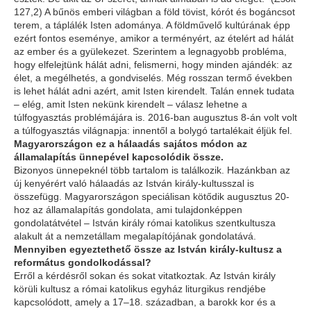
127,2) A bűnös emberi világban a föld tövist, kórót és bogáncsot
terem, a táplálék Isten adománya. A földművelő kultúrának épp
ezért fontos eseménye, amikor a terményért, az ételért ad hálát
az ember és a gyülekezet. Szerintem a legnagyobb probléma,
hogy elfelejtünk hálát adni, felismerni, hogy minden ajándék: az
élet, a megélhetés, a gondviselés. Még rosszan termő években
is lehet hálát adni azért, amit Isten kirendelt. Talán ennek tudata
– elég, amit Isten nekünk kirendelt – válasz lehetne a
túlfogyasztás problémájára is. 2016-ban augusztus 8-án volt volt
a túlfogyasztás világnapja: innentől a bolygó tartalékait éljük fel.
Magyarországon ez a hálaadás sajátos módon az
államalapítás ünnepével kapcsolódik össze.
Bizonyos ünnepeknél több tartalom is találkozik. Hazánkban az
új kenyérért való hálaadás az István király-kultusszal is
összefügg. Magyarországon speciálisan kötődik augusztus 20-
hoz az államalapítás gondolata, ami tulajdonképpen
gondolatátvétel – István király római katolikus szentkultusza
alakult át a nemzetállam megalapítójának gondolatává.
Mennyiben egyeztethető össze az István király-kultusz a
református gondolkodással?
Erről a kérdésről sokan és sokat vitatkoztak. Az István király
körüli kultusz a római katolikus egyház liturgikus rendjébe
kapcsolódott, amely a 17–18. században, a barokk kor és a