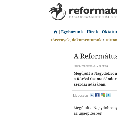
Egyházunk
Hírek
Oktatu
Törvények, dokumentumok
•
Hitta
A Református
2019. március 20., szerda
Megújult a Nagydobron
a Kőrösi Csoma Sándor-
szerdai adásában.
Megosztás
Megújult a Nagydobronyi
az újjáépítésben.