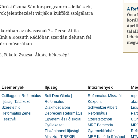
 Kőrösi Csoma Sándor-programra – lelkészek,
A Re
ok jelentkezését várják a külföldi szolgálatra
Ön a
koráb
ápril
 korában az olvasásnak? – Gecse Attila
talál
lehet
tünk a Kossuth Rádióban szerdán délután fél
megú
élóra műsorában.
ő, Fekete Zsuzsa. Áldás, békesség!
Események
Ifjúság
Intézmények
Méd
Csillagpont Református
Soli Deo Gloria |
Református Missziói
repo
Ifjúsági Találkozó
Református
Központ
akci
Szeretethíd
Diákmozgalom
Schweitzer Albert
Líci
Református Zenei
Debreceni Református
Református
Paró
Fesztivál
Egyetemi és Főiskolai
Szeretetotthon
CON
Gyülekezet
MRE Bethesda
MR1
Tiszáninneni Ifjúsági
Gyermekkórház
Ref
Misszió - TIREKIFI
MRE Kallódó Ifjúságot
MTV