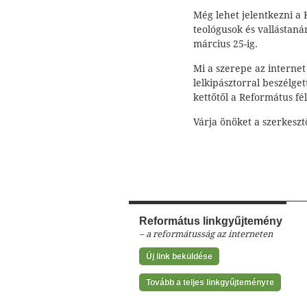
Még lehet jelentkezni a
teológusok és vallástanár
március 25-ig.
Mi a szerepe az internet
lelkipásztorral beszélge
kettőtől a Református f
Várja önöket a szerkeszt
Református linkgyűjtemény
– a reformátusság az interneten
Új link beküldése
Tovább a teljes linkgyűjteményre