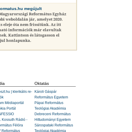
formatus.hu megújult
 Magyarországi Református Egyház
bi weboldalán jár, amelyet 2020.
is eleje óta nem frissítünk. Az itt
ható információk már elavultak
nek. Kattintson és látogasson el
jul honlapunka.
ia
Oktatás
szt.hu | klerikális re-
Károli Gáspár
ók
Református Egyetem
um Médiaportál
Pápai Református
kia Portál
Teológiai Akadémia
FESSIO
Debreceni Református
 Kossuth Rádió -
Hittudományi Egyetem
ormátus Félóra
Sárospataki Református
 Református
Teológiai Akadémia