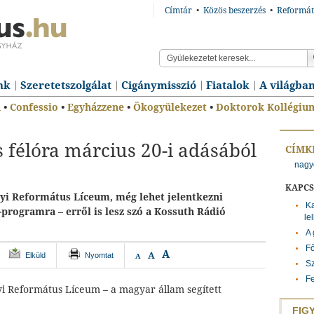
Címtár
•
Közös beszerzés
•
Reformát
nk
Szeretetszolgálat
Cigánymisszió
Fiatalok
A világba
n
•
Confessio
•
Egyházzene
•
Ökogyülekezet
•
Doktorok Kollégiu
 félóra március 20-i adásából
CÍMK
nagy
KAPC
yi Református Líceum, még lehet jelentkezni
K
programra – erről is lesz szó a Kossuth Rádió
le
A
F
A
A
Elküld
Nyomtat
A
S
Fe
 Református Líceum – a magyar állam segített
FIG