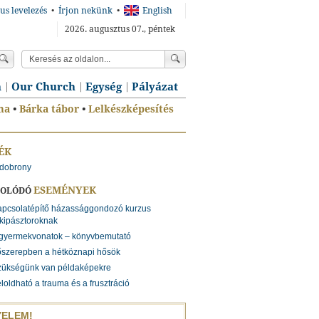
us levelezés
•
Írjon nekünk
•
English
2026. augusztus 07., péntek
n
Our Church
Egység
Pályázat
ma
•
Bárka tábor
•
Lelkészképesítés
ÉK
dobrony
ESEMÉNYEK
SOLÓDÓ
apcsolatépítő házassággondozó kurzus
lkipásztoroknak
 gyermekvonatok – könyvbemutató
őszerepben a hétköznapi hősök
zükségünk van példaképekre
loldható a trauma és a frusztráció
YELEM!