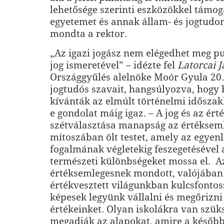
lehetősége szerinti eszközökkel támog
egyetemet és annak állam- és jogtudo
mondta a rektor.
„Az igazi jogász nem elégedhet meg pu
jog ismeretével” – idézte fel
Latorcai J
Országgyűlés alelnöke Moór Gyula 20.
jogtudós szavait, hangsúlyozva, hogy 
kívánták az elmúlt történelmi időszakb
e gondolat máig igaz. – A jog és az ér
szétválasztása manapság az értéksem
mítoszában ölt testet, amely az egyen
fogalmának végletekig feszegetésével 
természeti különbségeket mossa el. A
értéksemlegesnek mondott, valójában
értékvesztett világunkban kulcsfontos
képesek legyünk vállalni és megőrizni
értékeinket. Olyan iskolákra van szük
megadják az alapokat, amire a későbbi