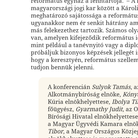
református egyház a fenntartója. – A 
magyarországi jogi kar között a Káro
meghatározó sajátossága a református 
ugyanakkor nem ér senkit hátrány ami
más felekezethez tartozik. Számos o
van, amelyen kifejeződik református i
mint például a tanévnyitó vagy a dipl
próbáljuk bizonyos képzések jellegét i
hogy a keresztyén, református szellem
tudjon bennük jelenni.
A konferencián
Sulyok Tamás
, a
Alkotmánybíróság elnöke,
Kónya
Kúria elnökhelyettese,
Ibolya Ti
főügyész,
Gyarmathy Judit
, az 
Bírósági Hivatal elnökhelyettes
a Magyar Ügyvédi Kamara elnö
Tibor
, a Magyar Országos Közj