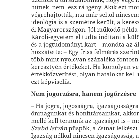
hitnek, nem lesz rá igény. Akik ezt mo
végrehajtották, ma már sehol nincsen
ideológia is a szemétre került, a kere
él Magyarországon. Jól működő példa 
Károli-egyetem el tudta indítani a kül
és a jogtudományi kart – mondta az á
hozzátette: – Egy friss felmérés szeri
több mint nyolcvan százaléka fontosna
keresztyén értékeket. Ha komolyan ve
értékközvetítést, olyan fiatalokat kell
ezt képviselik.
Nem jogorzásra, hanem jogőrzésre
– Ha jogra, jogosságra, igazságosságra
önmagunkat és honfitársainkat, akko
mellé kell tennünk az igazságot is – 
Szabó István
püspök, a Zsinat lelkészi
Igazság nélkül nincsen igazságosság, 