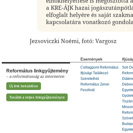
elnökhelyettese is megosztotta 
a KRE-ÁJK hazai jogászutánpótl
elfoglalt helyére és saját szakma
kapcsolatára vonatkozó gondola
Jezsoviczki Noémi, fotó: Vargosz
Események
Ifjúsá
Csillagpont Református
Soli De
Református linkgyűjtemény
Ifjúsági Találkozó
Refor
– a reformátusság az interneten
Szeretethíd
Diákm
Református Zenei
Debrec
Új link beküldése
Fesztivál
Egyete
Gyülek
Tovább a teljes linkgyűjteményre
Tiszáni
Misszi
Reform
Szöve
Budape
Egyete