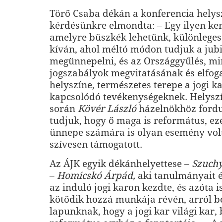
Törő Csaba dékán a konferencia helys
kérdésünkre elmondta: – Egy ilyen ker
amelyre büszkék lehetünk, különleges
kíván, ahol méltó módon tudjuk a jub
megünnepelni, és az Országgyűlés, mi
jogszabályok megvitatásának és elfo
helyszíne, természetes terepe a jogi k
kapcsolódó tevékenységeknek. Helysz
során
Kövér László
házelnökhöz fordu
tudjuk, hogy ő maga is református, ez
ünnepe számára is olyan esemény vol
szívesen támogatott.
Az ÁJK egyik dékánhelyettese –
Szuchy
–
Homicskó Árpád,
aki tanulmányait 
az induló jogi karon kezdte, és azóta 
kötődik hozzá munkája révén, arról b
lapunknak, hogy a jogi kar világi kar, 