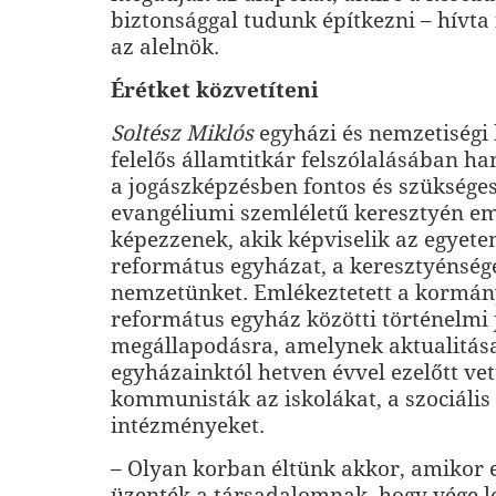
biztonsággal tudunk építkezni – hívta 
az alelnök.
Érétket közvetíteni
Soltész Miklós
egyházi és nemzetiségi 
felelős államtitkár felszólalásában h
a jogászképzésben fontos és szükséges
evangéliumi szemléletű keresztyén e
képezzenek, akik képviselik az egyete
református egyházat, a keresztyénség
nemzetünket. Emlékeztetett a kormán
református egyház közötti történelmi 
megállapodásra, amelynek aktualitás
egyházainktól hetven évvel ezelőtt vet
kommunisták az iskolákat, a szociális 
intézményeket.
– Olyan korban éltünk akkor, amikor e
üzenték a társadalomnak, hogy vége l