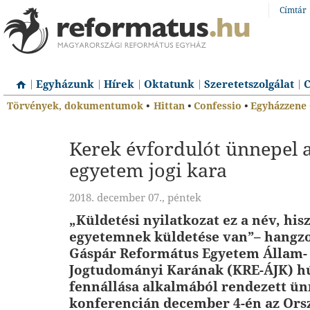
Címtár
Egyházunk
Hírek
Oktatunk
Szeretetszolgálat
C
Törvények, dokumentumok
•
Hittan
•
Confessio
•
Egyházzene
Kerek évfordulót ünnepel a
egyetem jogi kara
2018. december 07., péntek
„Küldetési nyilatkozat ez a név, his
egyetemnek küldetése van”– hangzot
Gáspár Református Egyetem Állam- 
Jogtudományi Karának (KRE-ÁJK) h
fennállása alkalmából rendezett ün
konferencián december 4-én az Ors