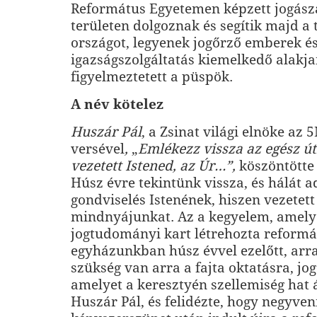
Református Egyetemen képzett jogász
területen dolgoznak és segítik majd a
országot, legyenek jogőrző emberek és
igazságszolgáltatás kiemelkedő alakja
figyelmeztetett a püspök.
A név kötelez
Huszár Pál
, a Zsinat világi elnöke az 
versével
,
„
Emlékezz vissza az egész ú
vezetett Istened, az Úr…”,
köszöntötte 
Húsz évre tekintünk vissza, és hálát 
gondviselés Istenének, hiszen vezetett
mindnyájunkat. Az a kegyelem, amely 
jogtudományi kart létrehozta reformá
egyházunkban húsz évvel ezelőtt, arra
szükség van arra a fajta oktatásra, jo
amelyet a keresztyén szellemiség hat 
Huszár Pál, és felidézte, hogy negyve