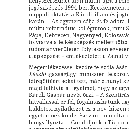
kényszerszünet után indult újra a re
jogászképzés 1994-ben Kecskeméten, 
nappali oktatás a Károli állam-és jo
karán. – Az egyetem célja és feladata,
múltú református kollégiumok, mint 
Pápa, Debrecen, Nagyenyed, Kolozsv
folytatva a lelkészképzés mellett több
tudományterületen folytasson egyetemi
alapképzést – emlékeztetett a Zsinat vi
Megemlékezéssel kezdte felszólalását
László
igazságügyi miniszter, felsorol
létrejöttéért sokat tett, már elhunyt k
majd felhívta a figyelmet, hogy az egy
Károli Gáspár nevét őrzi. – A Szentírá
hitvallással ér fel, fogalmazhatunk úgy
küldetési nyilatkozat ez a név, hiszen
egyetemnek küldetése van – mondta a 
hangsúlyozta: – Gondoljunk a Tízpara