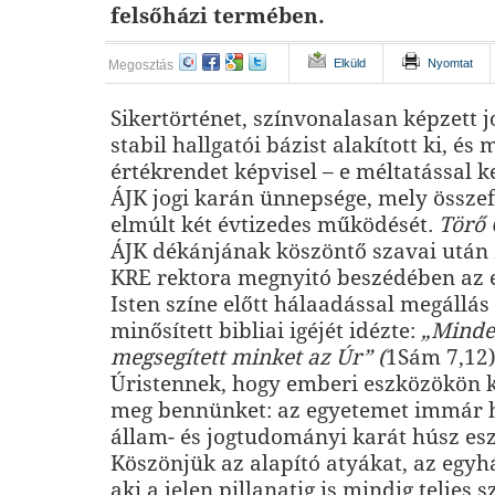
felsőházi termében.
Elküld
Nyomtat
Megosztás
Sikertörténet, színvonalasan képzett j
stabil hallgatói bázist alakított ki, és
értékrendet képvisel – e méltatással 
ÁJK jogi karán ünnepsége, mely összef
elmúlt két évtizedes működését.
Törő 
ÁJK dékánjának köszöntő szavai után
KRE rektora megnyitó beszédében az 
Isten színe előtt hálaadással megállá
minősített bibliai igéjét idézte:
„Minde
megsegített minket az Úr” (
1Sám 7,12
Úristennek, hogy emberi eszközökön ke
meg bennünket: az egyetemet immár h
állam- és jogtudományi karát húsz esz
Köszönjük az alapító atyákat, az egyhá
aki a jelen pillanatig is mindig teljes s