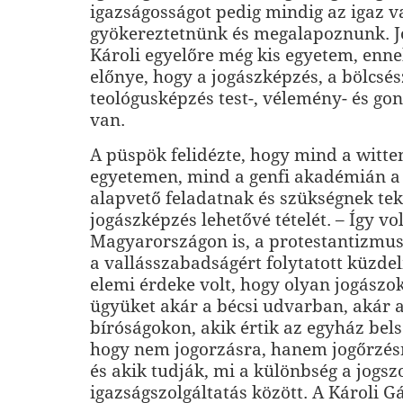
igazságosságot pedig mindig az igaz v
gyökereztetnünk és megalapoznunk. Jó
Károli egyelőre még kis egyetem, enn
előnye, hogy a jogászképzés, a bölcsé
teológusképzés test-, vélemény- és go
van.
A püspök felidézte, hogy mind a witte
egyetemen, mind a genfi akadémián a
alapvető feladatnak és szükségnek tek
jogászképzés lehetővé tételét. – Így vol
Magyarországon is, a protestantizmu
a vallásszabadságért folytatott küzde
elemi érdeke volt, hogy olyan jogászo
ügyüket akár a bécsi udvarban, akár a
bíróságokon, akik értik az egyház bels
hogy nem jogorzásra, hanem jogőrzés
és akik tudják, mi a különbség a jogszo
igazságszolgáltatás között. A Károli G