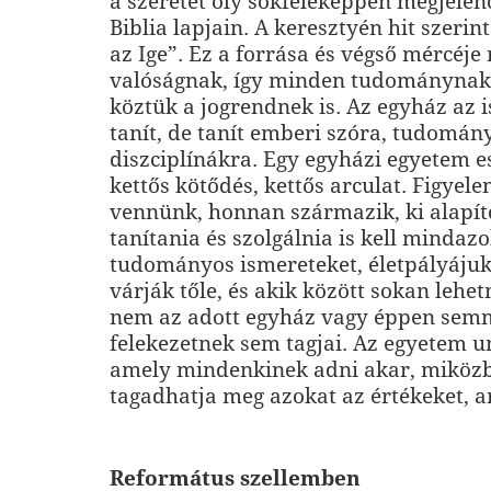
a szeretet oly sokféleképpen megjele
Biblia lapjain. A keresztyén hit szerin
az Ige”. Ez a forrása és végső mércéj
valóságnak, így minden tudománynak
köztük a jogrendnek is. Az egyház az i
tanít, de tanít emberi szóra, tudomán
diszciplínákra. Egy egyházi egyetem e
kettős kötődés, kettős arculat. Figyele
vennünk, honnan származik, ki alapíto
tanítania és szolgálnia is kell mindazo
tudományos ismereteket, életpályájuk 
várják tőle, és akik között sokan lehet
nem az adott egyház vagy éppen sem
felekezetnek sem tagjai. Az egyetem un
amely mindenkinek adni akar, miköz
tagadhatja meg azokat az értékeket, a
Református szellemben