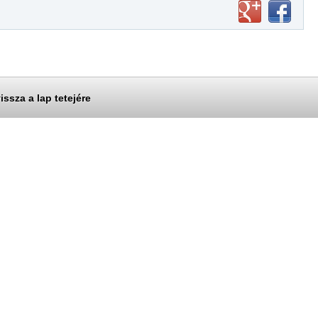
issza a lap tetejére