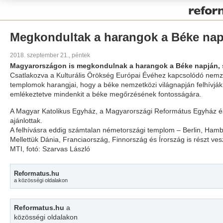
Pályázat
Megkondultak a harangok a Béke nap
2018. szeptember 21., péntek
Magyarországon is megkondulnak a harangok a Béke napján, 
Csatlakozva a Kulturális Örökség Európai Évéhez kapcsolódó nemz
templomok harangjai, hogy a béke nemzetközi világnapján felhívják 
emlékeztetve mindenkit a béke megőrzésének fontosságára.
A Magyar Katolikus Egyház, a Magyarországi Református Egyház és
ajánlottak.
A felhívásra eddig számtalan németországi templom – Berlin, Hambu
Mellettük Dánia, Franciaország, Finnország és Írország is részt 
MTI, fotó: Szarvas László
Reformatus.hu
a közösségi oldalakon
Reformatus.hu
a
közösségi oldalakon