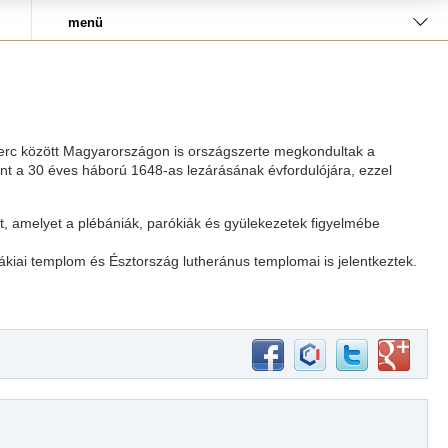
menü
perc között Magyarországon is országszerte megkondultak a
int a 30 éves háború 1648-as lezárásának évfordulójára, ezzel
 amelyet a plébániák, parókiák és gyülekezetek figyelmébe
kiai templom és Észtország lutheránus templomai is jelentkeztek.