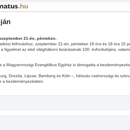
ján
szeptember 21-én, pénteken.
etközi felhíváshoz, szeptember 21-én, pénteken 18 óra és 18 óra 15 
a figyelmet az első világháború lezárásának 100. évfordulójára, valam
 a Magyarországi Evangélikus Egyház is támogatta a kezdeményezést,
rg, Drezda, Lipcse, Bamberg és Köln –, hétszáz csehországi és szlová
vesz a kezdeményezésben.