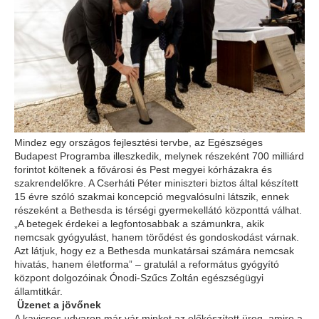
Mindez egy országos fejlesztési tervbe, az Egészséges
Budapest Programba illeszkedik, melynek részeként 700 milliárd
forintot költenek a fővárosi és Pest megyei kórházakra és
szakrendelőkre. A Cserháti Péter miniszteri biztos által készített
15 évre szóló szakmai koncepció megvalósulni látszik, ennek
részeként a Bethesda is térségi gyermekellátó központtá válhat.
„A betegek érdekei a legfontosabbak a számunkra, akik
nemcsak gyógyulást, hanem törődést és gondoskodást várnak.
Azt látjuk, hogy ez a Bethesda munkatársai számára nemcsak
hivatás, hanem életforma” – gratulál a református gyógyító
központ dolgozóinak Ónodi-Szűcs Zoltán egészségügyi
államtitkár.
Üzenet a jövőnek
A kavicsos udvaron már vár minket az előkészített üreg, amire a