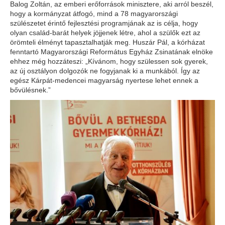
Balog Zoltán, az emberi erőforrások minisztere, aki arról beszél,
hogy a kormányzat átfogó, mind a 78 magyarországi
szülészetet érintő fejlesztési programjának az is célja, hogy
olyan család-barát helyek jöjjenek létre, ahol a szülők ezt az
örömteli élményt tapasztalhatják meg. Huszár Pál, a kórházat
fenntartó Magyarországi Református Egyház Zsinatának elnöke
ehhez még hozzáteszi: „Kívánom, hogy szülessen sok gyerek,
az új osztályon dolgozók ne fogyjanak ki a munkából. Így az
egész Kárpát-medencei magyarság nyertese lehet ennek a
bővülésnek.”