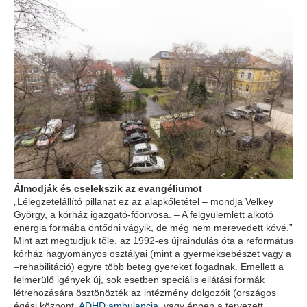
Álmodják és cselekszik az evangéliumot
„Lélegzetelállító pillanat ez az alapkőletétel – mondja Velkey
György, a kórház igazgató-főorvosa. – A felgyülemlett alkotó
energia formába öntődni vágyik, de még nem merevedett kővé.”
Mint azt megtudjuk tőle, az 1992-es újraindulás óta a református
kórház hagyományos osztályai (mint a gyermeksebészet vagy a
–rehabilitáció) egyre több beteg gyereket fogadnak. Emellett a
felmerülő igények új, sok esetben speciális ellátási formák
létrehozására ösztönözték az intézmény dolgozóit (országos
égési központ,
ADHD ambulancia
, vagy éppen a tervezett