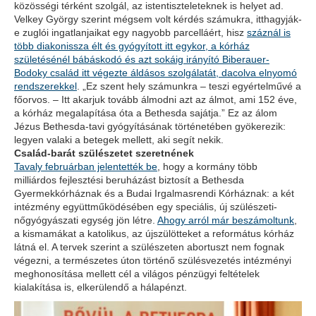
közösségi térként szolgál, az istentiszteleteknek is helyet ad.
Velkey György szerint mégsem volt kérdés számukra, itthagyják-
e zuglói ingatlanjaikat egy nagyobb parcelláért, hisz
száznál is
több diakonissza élt és gyógyított itt egykor, a kórház
születésénél bábáskodó és azt sokáig irányító Biberauer-
Bodoky család itt végezte áldásos szolgálatát, dacolva elnyomó
rendszerekkel
. „Ez szent hely számunkra – teszi egyértelművé a
főorvos. – Itt akarjuk tovább álmodni azt az álmot, ami 152 éve,
a kórház megalapítása óta a Bethesda sajátja.” Ez az álom
Jézus Bethesda-tavi gyógyításának történetében gyökerezik:
legyen valaki a betegek mellett, aki segít nekik.
Család-barát szülészetet szeretnének
Tavaly februárban jelentették be
, hogy a kormány több
milliárdos fejlesztési beruházást biztosít a Bethesda
Gyermekkórháznak és a Budai Irgalmasrendi Kórháznak: a két
intézmény együttműködésében egy speciális, új szülészeti-
nőgyógyászati egység jön létre.
Ahogy arról már beszámoltunk
,
a kismamákat a katolikus, az újszülötteket a református kórház
látná el. A tervek szerint a szülészeten abortuszt nem fognak
végezni, a természetes úton történő szülésvezetés intézményi
meghonosítása mellett cél a világos pénzügyi feltételek
kialakítása is, elkerülendő a hálapénzt.