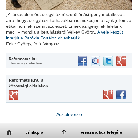
„A társadalom és az egyház részéről óriási igény mutatkozott
arra, hogy az egyházi kórházakban is működjön a rájuk jellemző
etikai normák szerint szülészet. Ennek az igénynek felelünk
meg" – mondja a beruházásról Velkey György.
A vele készüt
interjút a Parókia Portálon olvashatják.
Feke György, fotó: Vargosz
Reformatus.hu
a közösségi oldalakon
Reformatus.hu
a
közösségi oldalakon
Asztali verzió
címlapra
vissza a lap tetejére