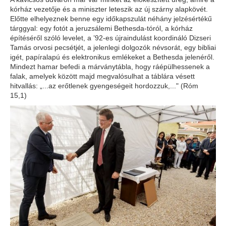
kórház vezetője és a miniszter leteszik az új szárny alapkövét.
Előtte elhelyeznek benne egy időkapszulát néhány jelzésértékű
tárggyal: egy fotót a jeruzsálemi Bethesda-tóról, a kórház
építéséről szóló levelet, a ’92-es újraindulást koordináló Dizseri
Tamás orvosi pecsétjét, a jelenlegi dolgozók névsorát, egy bibliai
igét, papíralapú és elektronikus emlékeket a Bethesda jelenéről.
Mindezt hamar befedi a márványtábla, hogy ráépülhessenek a
falak, amelyek között majd megvalósulhat a táblára vésett
hitvallás: „...az erőtlenek gyengeségeit hordozzuk,..." (Róm
15,1)