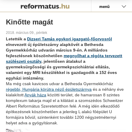
Pályázat
menü
Kinőtte magát
2018. március 09., péntek
Letették a
Dizseri Tamás egykori igazgató-főorvosról
elnevezett új épületszárny alapkövét a Bethesda
Gyermekkórház udvarán március 9-én. A milliárdos
fejlesztésnek köszönhetően
megnyílhat a régóta tervezett
szülészeti osztály
, jelentősen átalakul a
gyermeksürgősségi és gyermekpszichiátriai ellátás,
valamint egy MRI készülékkel is gazdagodik a 152 éves
egyházi intézmény.
Ma még csak kavicsos udvar a Bethesda Gyermekkórház
régebbi, Hungária körútra néző épületszárnya
és a néhány éve
kialakított
Anyák háza
közötti terület, de hamarosan 8 szintes
komplexum takarja majd el a kilátást a szomszédos Schweitzer
Albert Református Szeretetotthon felé. A még idén elkezdődő
építkezésnek köszönhetően a jelenleg L alakú főépület U
formájúra bővül, szintenként további 1200 négyzetméternyi
helyet adva a gyógyításnak.