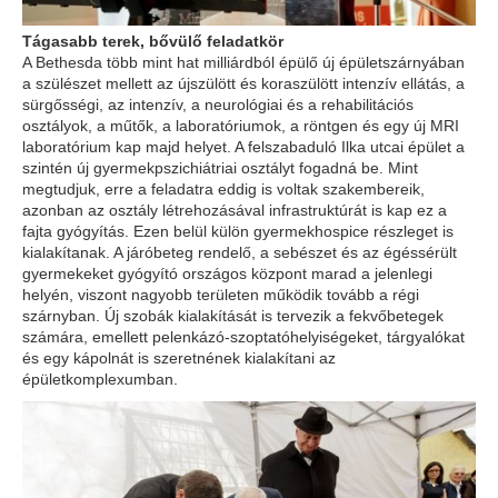
Tágasabb terek, bővülő feladatkör
A Bethesda több mint hat milliárdból épülő új épületszárnyában
a szülészet mellett az újszülött és koraszülött intenzív ellátás, a
sürgősségi, az intenzív, a neurológiai és a rehabilitációs
osztályok, a műtők, a laboratóriumok, a röntgen és egy új MRI
laboratórium kap majd helyet. A felszabaduló Ilka utcai épület a
szintén új gyermekpszichiátriai osztályt fogadná be. Mint
megtudjuk, erre a feladatra eddig is voltak szakembereik,
azonban az osztály létrehozásával infrastruktúrát is kap ez a
fajta gyógyítás. Ezen belül külön gyermekhospice részleget is
kialakítanak. A járóbeteg rendelő, a sebészet és az égéssérült
gyermekeket gyógyító országos központ marad a jelenlegi
helyén, viszont nagyobb területen működik tovább a régi
szárnyban. Új szobák kialakítását is tervezik a fekvőbetegek
számára, emellett pelenkázó-szoptatóhelyiségeket, tárgyalókat
és egy kápolnát is szeretnének kialakítani az
épületkomplexumban.