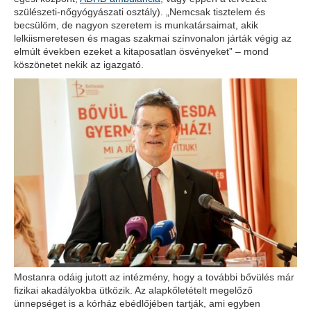
szülészeti-nőgyógyászati osztály). „Nemcsak tisztelem és
becsülöm, de nagyon szeretem is munkatársaimat, akik
lelkiismeretesen és magas szakmai színvonalon járták végig az
elmúlt években ezeket a kitaposatlan ösvényeket” – mond
köszönetet nekik az igazgató.
Mostanra odáig jutott az intézmény, hogy a további bővülés már
fizikai akadályokba ütközik. Az alapkőletételt megelőző
ünnepséget is a kórház ebédlőjében tartják, ami egyben