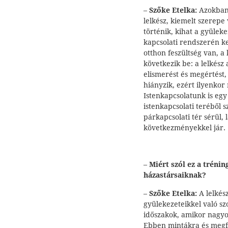
–
Szőke Etelka:
Azokban 
lelkész, kiemelt szerepe
történik, kihat a gyülekez
kapcsolati rendszerén ke
otthon feszültség van, 
következik be: a lelkész
elismerést és megértést,
hiányzik, ezért ilyenkor
Istenkapcsolatunk is egy 
istenkapcsolati teréből 
párkapcsolati tér sérül, 
következményekkel jár.
–
Miért szól ez a trénin
házastársaiknak?
–
Szőke Etelka:
A lelkés
gyülekezeteikkel való sz
időszakok, amikor nagyon
Ebben mintákra és megf