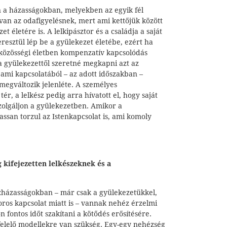
a házasságokban, melyekben az egyik fél
 van az odafigyelésnek, mert ami kettőjük között
et életére is. A lelkipásztor és a családja a saját
resztül lép be a gyülekezet életébe, ezért ha
a közösségi életben kompenzatív kapcsolódás
 a gyülekezettől szeretné megkapni azt az
 ami kapcsolatából – az adott időszakban –
 megváltozik jelenléte. A személyes
tér, a lelkész pedig arra hívatott el, hogy saját
szolgáljon a gyülekezetben. Amikor a
lassan torzul az Istenkapcsolat is, ami komoly
g kifejezetten lelkészeknek és a
zházasságokban – már csak a gyülekezetükkel,
oros kapcsolat miatt is – vannak nehéz érzelmi
 fontos időt szakítani a kötődés erősítésére.
elelő modellekre van szükség. Egy-egy nehézség