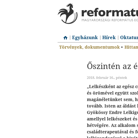
Egyházunk
Hírek
Oktatu
Törvények, dokumentumok
•
Hitta
Őszintén az 
2018. február 16., péntek
„Lelkészként az egész 
és örömével együtt szol
magánéletünket sem, hi
tovább. Isten az áldást
Gyökössy Endre Lelkigo
amellyel lelkészeket é
hétvégére. Az alkalom s
családterapeutával és fé