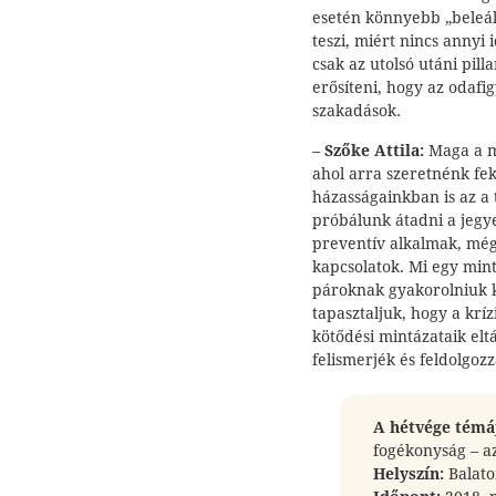
esetén könnyebb „beleáll
teszi, miért nincs annyi
csak az utolsó utáni pil
erősíteni, hogy az odafi
szakadások.
–
Szőke Attila:
Maga a má
ahol arra szeretnénk fek
házasságainkban is az a 
próbálunk átadni a jegy
preventív alkalmak, még
kapcsolatok. Mi egy min
pároknak gyakorolniuk k
tapasztaljuk, hogy a krí
kötődési mintázataik elt
felismerjék és feldolgozz
A hétvége témá
fogékonyság – az
Helyszín:
Balato