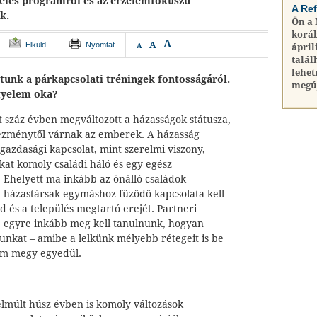
teles programról és az érzelemfókuszú
A Re
k.
Ön a
koráb
A
A
Elküld
Nyomtat
A
ápril
talál
lehet
atunk a párkapcsolati tréningek fontosságáról.
megú
gyelem oka?
t száz évben megváltozott a házasságok státusza,
intézménytől várnak az emberek. A házasság
 gazdasági kapcsolat, mint szerelmi viszony,
kat komoly családi háló és egy egész
. Ehelyett ma inkább az önálló családok
 házastársak egymáshoz fűződő kapcsolata kell
d és a település megtartó erejét. Partneri
, egyre inkább meg kell tanulnunk, hogyan
nkat – amibe a lelkünk mélyebb rétegeit is be
nem megy egyedül.
lmúlt húsz évben is komoly változások