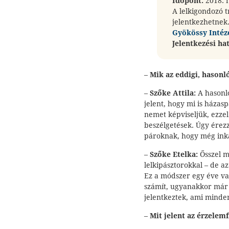
Időpont:
2018. 
A lelkigondozó t
jelentkezhetnek
Gyökössy Intéz
Jelentkezési ha
–
Mik az eddigi, hasonl
–
Szőke
Attila:
A hasonló
jelent, hogy mi is házas
nemet képviseljük, ezze
beszélgetések. Úgy érezz
pároknak, hogy még ink
–
Szőke Etelka:
Ősszel m
lelkipásztorokkal – de a
Ez a módszer egy éve va
számít, ugyanakkor már 
jelentkeztek, ami minde
–
Mit jelent az érzelem