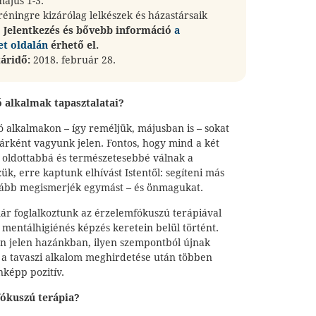
május 1-3.
réningre kizárólag lelkészek és házastársaik
.
Jelentkezés és bővebb információ
a
et oldalán
érhető el.
táridő:
2018. február 28.
ó alkalmak tapasztalatai?
 alkalmakon – így reméljük, májusban is – sokat
párként vagyunk jelen. Fontos, hogy mind a két
l oldottabbá és természetesebbé válnak a
ük, erre kaptunk elhívást Istentől: segíteni más
ább megismerjék egymást – és önmagukat.
ár foglalkoztunk az érzelemfókuszú terápiával
z mentálhigiénés képzés keretein belül történt.
n jelen hazánkban, ilyen szempontból újnak
a tavaszi alkalom meghirdetése után többen
nképp pozitív.
fókuszú terápia?