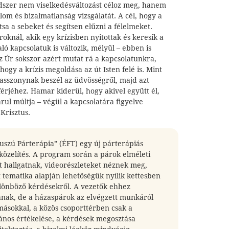
szer nem viselkedésváltozást céloz meg, hanem
lom és bizalmatlanság vizsgálatát. A cél, hogy a
sa a sebeket és segítsen elűzni a félelmeket.
oknál, akik egy krízisben nyitottak és keresik a
ló kapcsolatuk is változik, mélyül – ebben is
z Úr sokszor azért mutat rá a kapcsolatunkra,
hogy a krízis megoldása az út Isten felé is. Mint
 asszonynak beszél az üdvösségről, majd azt
érjéhez. Hamar kiderül, hogy akivel együtt él,
árul múltja – végül a kapcsolatára figyelve
Krisztus.
uszú Párterápia” (ÉFT) egy új párterápiás
özelítés. A program során a párok elméleti
t hallgatnak, videorészleteket néznek meg,
 tematika alapján lehetőségük nyílik kettesben
ülönböző kérdésekről. A vezetők ehhez
tanak, de a házaspárok az elvégzett munkáról
ásokkal, a közös csoporttérben csak a
lános értékelése, a kérdések megosztása