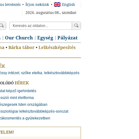
us levelezés
•
Írjon nekünk
•
English
2026. augusztus 08., szombat
n
Our Church
Egység
Pályázat
ma
•
Bárka tábor
•
Lelkészképesítés
ÉK
össy intézet
szőke etelka
lelkésztovábbképzés
,
,
HÍREK
SOLÓDÓ
dat képző igehirdetés
sszió mint életforma
észegesek Isten országában
ssziológiai lelkésztovábbképzés-sorozat
zákosmentés a gyülekezetben
YELEM!