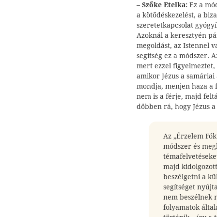
–
Szőke Etelka:
Ez a mód
a kötődéskezelést, a biza
szeretetkapcsolat gyógyít
Azoknál a keresztyén pár
megoldást, az Istennel va
segítség ez a módszer. A
mert ezzel figyelmeztet, 
amikor Jézus a samáriai
mondja, menjen haza a f
nem is a férje, majd felt
döbben rá, hogy Jézus a 
Az „Érzelem Fók
módszer és megk
témafelvetéseke
majd kidolgozott
beszélgetni a k
segítséget nyúj
nem beszélnek m
folyamatok álta