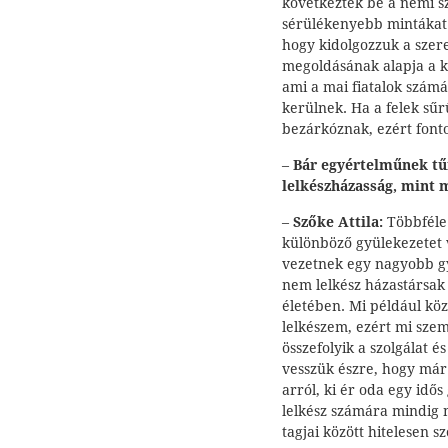
következtek be a nemi s
sérülékenyebb mintákat 
hogy kidolgozzuk a szer
megoldásának alapja a ko
ami a mai fiatalok szám
kerülnek. Ha a felek sű
bezárkóznak, ezért fonto
–
Bár egyértelműnek tű
lelkészházasság, mint 
–
Szőke Attila:
Többféle 
különböző gyülekezetet v
vezetnek egy nagyobb gyü
nem lelkész házastársak 
életében. Mi például köz
lelkészem, ezért mi sze
összefolyik a szolgálat é
vesszük észre, hogy má
arról, ki ér oda egy idős
lelkész számára mindig 
tagjai között hitelesen s