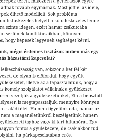
zerepek terén, miközben a generációk egyre
adnak tovább egymásnak. Most jött el az ideje,
epek élhető modelljeit. Sok probléma
nfliktuskezelés helyett a kötődéskezelés lenne –
ára szinte idegen, ezért hamar zsákutcába
rűn sérülnek konfliktusaikban, könnyen
s, hogy képesek legyenek segítséget kérni.
nik, mégis érdemes tisztázni: miben más egy
más házastársi kapcsolat?
lelkészházasság van, sokszor a két fél két
ezet, de olyan is előfordul, hogy együtt
lekezetet, illetve az a tapasztalatunk, hogy a
is komoly szolgálatot vállalnak a gyülekezet
ösen vezetjük a gyülekezetünket, Eta a beosztott
mélyesen is megtapasztaljuk, mennyire könnyen
s a családi élet. Ha nem figyelünk oda, hamar azt
r nem a magánéletünkről beszélgetünk, hanem
 gyülekezeti taghoz vagy ki tart hittanórát. Egy
nagyon fontos a gyülekezete, de csak akkor tud
zolgálni, ha párkapcsolatában erős.