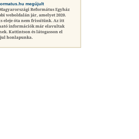
formatus.hu megújult
 Magyarországi Református Egyház
bi weboldalán jár, amelyet 2020.
is eleje óta nem frissítünk. Az itt
ható információk már elavultak
nek. Kattintson és látogasson el
jul honlapunka.