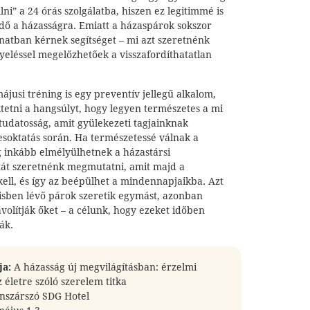
ni” a 24 órás szolgálatba, hiszen ez legitimmé is
 idő a házasságra. Emiatt a házaspárok sokszor
lanatban kérnek segítséget – mi azt szeretnénk
gyeléssel megelőzhetőek a visszafordíthatatlan
jusi tréning is egy preventív jellegű alkalom,
tetni a hangsúlyt, hogy legyen természetes a mi
tudatosság, amit gyülekezeti tagjainknak
esoktatás során. Ha természetessé válnak a
 inkább elmélyülhetnek a házastársi
tát szeretnénk megmutatni, amit majd a
ell, és így az beépülhet a mindennapjaikba. Azt
zisben lévő párok szeretik egymást, azonban
ávolítják őket – a célunk, hogy ezeket időben
ák.
ja:
A házasság új megvilágításban: érzelmi
 életre szóló szerelem titka
nszárszó SDG Hotel