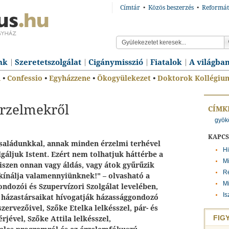
Címtár
•
Közös beszerzés
•
Reformát
nk
Szeretetszolgálat
Cigánymisszió
Fiatalok
A világba
n
•
Confessio
•
Egyházzene
•
Ökogyülekezet
•
Doktorok Kollégiu
érzelmekről
CÍMK
gyök
KAPC
családunkkal, annak minden érzelmi terhével
Hi
gáljuk Istent. Ezért nem tolhatjuk háttérbe a
Mi
szen onnan vagy áldás, vagy átok gyűrűzik
R
 kínálja valamennyiünknek!" – olvasható a
Mi
ndozói és Szupervízori Szolgálat levelében,
Is
s házastársaikat hívogatják házassággondozó
zervezőivel, Szőke Etelka lelkésszel, pár- és
FIG
rjével, Szőke Attila lelkésszel,