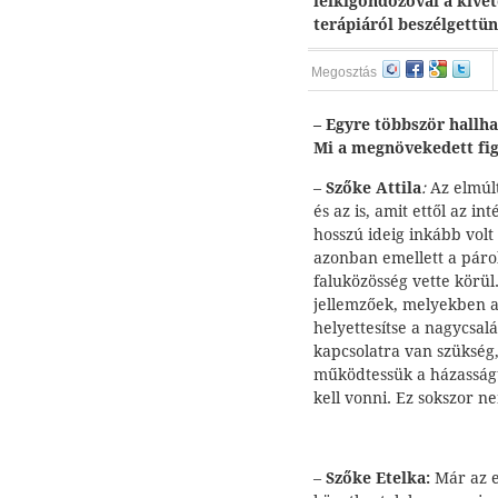
lelkigondozóval a kivé
terápiáról beszélgettün
Megosztás
– Egyre többször hallh
Mi a megnövekedett fi
–
Szőke Attila
:
Az elmúl
és az is, amit ettől az 
hosszú ideig inkább volt
azonban emellett a páro
faluközösség vette körül
jellemzőek, melyekben a
helyettesítse a nagycsalá
kapcsolatra van szükség
működtessük a házasságu
kell vonni. Ez sokszor 
–
Szőke Etelka:
Már az e