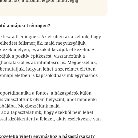
titoktartás, a bizalmi légkör mindvégig
tó a májusi tréningen?
e lesz a tréningnek. Az elsőben az a célunk, hogy
selkedést felismerjük, majd megvizsgáljuk,
 ezek mélyén, és azokat kezdjük el kezelni. A
jük a pozitív építkezést, visszanézünk a
ocsátásról és az intimitásról is. Megbeszéljük,
 bemutatjuk, hogyan lehet a szerelmet életben
dennapi életben is kapcsolódhassunk egymáshoz
oportdinamika a fontos, a házaspárok külön
is választottunk olyan helyszínt, ahol mindenki
szobájába. Megbeszélünk majd
 az a tapasztalatunk, hogy ezekből nem lehet
ssal kizökkenteni a feleket, aktív cselekvésre van
 közelebb viheti egymáshoz a házastársakat?