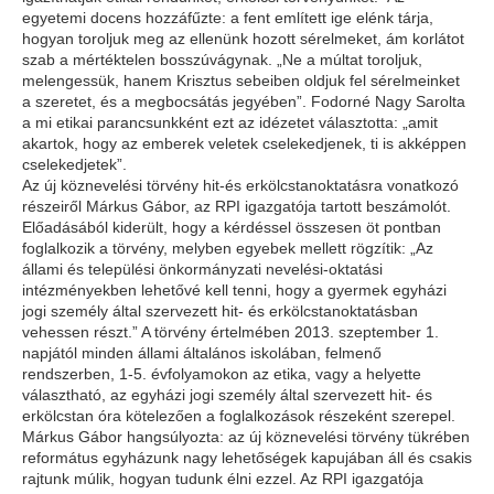
egyetemi docens hozzáfűzte: a fent említett ige elénk tárja,
hogyan toroljuk meg az ellenünk hozott sérelmeket, ám korlátot
szab a mértéktelen bosszúvágynak. „Ne a múltat toroljuk,
melengessük, hanem Krisztus sebeiben oldjuk fel sérelmeinket
a szeretet, és a megbocsátás jegyében”. Fodorné Nagy Sarolta
a mi etikai parancsunkként ezt az idézetet választotta: „amit
akartok, hogy az emberek veletek cselekedjenek, ti is akképpen
cselekedjetek”.
Az új köznevelési törvény hit-és erkölcstanoktatásra vonatkozó
részeiről Márkus Gábor, az RPI igazgatója tartott beszámolót.
Előadásából kiderült, hogy a kérdéssel összesen öt pontban
foglalkozik a törvény, melyben egyebek mellett rögzítik: „Az
állami és települési önkormányzati nevelési-oktatási
intézményekben lehetővé kell tenni, hogy a gyermek egyházi
jogi személy által szervezett hit- és erkölcstanoktatásban
vehessen részt.” A törvény értelmében 2013. szeptember 1.
napjától minden állami általános iskolában, felmenő
rendszerben, 1-5. évfolyamokon az etika, vagy a helyette
választható, az egyházi jogi személy által szervezett hit- és
erkölcstan óra kötelezően a foglalkozások részeként szerepel.
Márkus Gábor hangsúlyozta: az új köznevelési törvény tükrében
református egyházunk nagy lehetőségek kapujában áll és csakis
rajtunk múlik, hogyan tudunk élni ezzel. Az RPI igazgatója