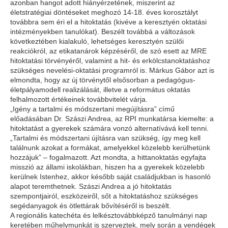
azonban hangot adott hiányérzetének, miszerint az
életstratégiai döntéseket meghozó 14-18. éves korosztályt
továbbra sem éri el a hitoktatás (kivéve a keresztyén oktatási
intézményekben tanulókat). Beszélt továbbá a változások
következtében kialakuló, lehetséges keresztyén szülői
reakciókról, az etikatanárok képzéséről, de szó esett az MRE
hitoktatási törvényéről, valamint a hit- és erkölcstanoktatáshoz
szükséges nevelési-oktatási programról is. Márkus Gábor azt is
elmondta, hogy az új törvénytől elsősorban a pedagógus-
életpályamodell realizálását, illetve a református oktatás
felhalmozott értékeinek továbbvitelét várja.
„Igény a tartalmi és módszertani megújításra” című
előadásában Dr. Szászi Andrea, az RPI munkatársa kiemelte: a
hitoktatást a gyerekek számára vonzó alternatívává kell tenni.
„Tartalmi és módszertani újításra van szükség, így meg kell
találnunk azokat a formákat, amelyekkel közelebb kerülhetünk
hozzájuk” – fogalmazott. Azt mondta, a hittanoktatás egyfajta
misszió az állami iskolákban, hiszen ha a gyerekek közelebb
kerülnek Istenhez, akkor később saját családjukban is hasonló
alapot teremthetnek. Szászi Andrea a jó hitoktatás
szempontjairól, eszközeiről, sőt a hitoktatáshoz szükséges
segédanyagok és ötlettárak bővítéséről is beszélt.
A regionális katechéta és lelkésztovábbképző tanulmányi nap
keretében műhelymunkát is szerveztek, mely során a vendégek