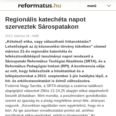
Pályázat
menü
Regionális katechéta napot
szerveztek Sárospatakon
2012. március 26., hétfő
„Kötelező etika, vagy választható hittanoktatás?
Lehetőségek az új köznevelési törvény tükrében” címmel
március 21-én regionális katechéta és
lelkésztovábbképző tanulmányi napot rendezett a
Sárospataki Református Teológiai Akadémia (SRTA), és a
Református Pedagógiai Intézet (RPI). A konferencia célja
az volt, hogy felkészítsék a hitoktatókat és a
lelkipásztorokat a 2013. szeptember 1-jén hatályba lépő, a
hit- és erkölcstanoktatást is érintő változásokra.
Fodorné Nagy Sarolta, a SRTA oktatója a szakmai találkozó
alapigéjéül választott 2Móz 21:24,25 alapján etikai alapelvekről
beszélt áhítatában. Mint mondta, a posztmodern gondolkodás
szerint az igazság és a jóság megítélése annyi féle, ahányan
vagyunk. „Korunkban egyáltalán nem egyértelmű, hogy mi a
bűn. Az ige azonban vonatkoztatási pontot ad, amihez
igazíthatjuk etikai rendünket, erkölcsi törvényünket.” Az