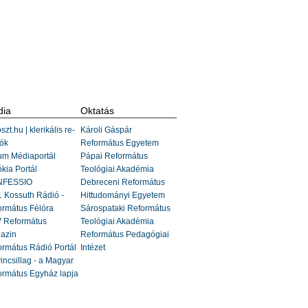
ia
Oktatás
szt.hu | klerikális re-
Károli Gáspár
ók
Református Egyetem
um Médiaportál
Pápai Református
kia Portál
Teológiai Akadémia
FESSIO
Debreceni Református
 Kossuth Rádió -
Hittudományi Egyetem
ormátus Félóra
Sárospataki Református
 Református
Teológiai Akadémia
azin
Református Pedagógiai
rmátus Rádió Portál
Intézet
incsillag - a Magyar
ormátus Egyház lapja