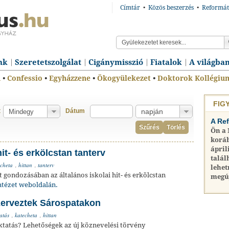
Címtár
•
Közös beszerzés
•
Reformát
nk
Szeretetszolgálat
Cigánymisszió
Fiatalok
A világba
n
•
Confessio
•
Egyházzene
•
Ökogyülekezet
•
Doktorok Kollégiu
FIG
t
Dátum
A Re
Szűrés
Törlés
Ön a
koráb
ápril
it- és erkölcstan tanterv
talál
echeta
,
hittan
,
tanterv
lehet
 gondozásában az általános iskolai hit- és erkölcstan
megú
ntézet weboldalán.
zerveztek Sárospatakon
atás
,
katecheta
,
hittan
oktatás? Lehetőségek az új köznevelési törvény