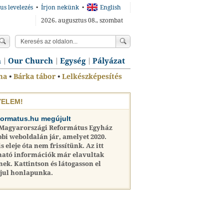
us levelezés
•
Írjon nekünk
•
English
2026. augusztus 08., szombat
n
Our Church
Egység
Pályázat
ma
•
Bárka tábor
•
Lelkészképesítés
YELEM!
formatus.hu megújult
 Magyarországi Református Egyház
bi weboldalán jár, amelyet 2020.
is eleje óta nem frissítünk. Az itt
ható információk már elavultak
nek. Kattintson és látogasson el
jul honlapunka.