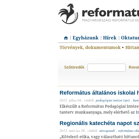
Egyházunk
Hírek
Oktatu
Törvények, dokumentumok
•
Hitta
Szótöredék
Rova
Református általános iskolai h
2012. július 04.,
címkék:
pedagógiai intézet (rpi)
,
kat
Elkészült a Református Pedagógiai Intézet
tanterv munkaanyaga, mely elérhető az
I
Regionális katechéta napot s
2012. március 26.,
címkék:
sárospatak
,
református okt
„Kötelező etika, vagy választható hittan