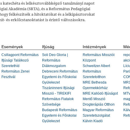
is katechéta és lelkésztovábbképző tanulmányi napot
ógiai Akadémia (SRTA), és a Református Pedagógiai
 hogy felkészítsék a hitoktatókat és a lelkipásztorokat
hit- és erkölcstanoktatást is érintő változásokra.
Események
Ifjúság
Intézmények
Méd
Csillagpont Református
Soli Deo Gloria |
Református Missziói
repo
Ifjúsági Találkozó
Református
Központ
akci
Szeretethíd
Diákmozgalom
Schweitzer Albert
Líci
Református Zenei
Debreceni Református
Református
Paró
Fesztivál
Egyetemi és Főiskolai
Szeretetotthon
CON
Gyülekezet
MRE Bethesda
MR1
Tiszáninneni Ifjúsági
Gyermekkórház
Ref
Misszió - TIREKIFI
MRE Kallódó Ifjúságot
MTV
Református Fiatalok
Mentő Misszió
mag
Szövetsége
Drogterápiás Otthon
Refo
Budapesti Református
Magyar Református
Kálv
Egyetemi és Főiskolai
Szeretetszolgálat
Ref
Gyülekezet
Kálvin Kiadó