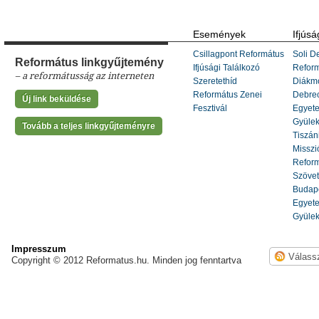
Események
Ifjúsá
Csillagpont Református
Soli De
Református linkgyűjtemény
Ifjúsági Találkozó
Refor
– a reformátusság az interneten
Szeretethíd
Diákm
Református Zenei
Debrec
Új link beküldése
Fesztivál
Egyete
Gyülek
Tovább a teljes linkgyűjteményre
Tiszáni
Misszi
Reform
Szöve
Budape
Egyete
Gyülek
Impresszum
Copyright © 2012 Reformatus.hu. Minden jog fenntartva