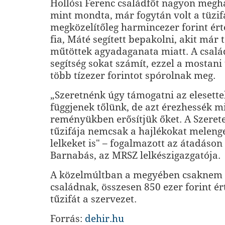
Hollósi Ferenc családfőt nagyon megha
mint mondta, már fogytán volt a tüzif
megközelítőleg harmincezer forint é
fia, Máté segített bepakolni, akit már 
műtöttek agyadaganata miatt. A csal
segítség sokat számít, ezzel a mostani
több tízezer forintot spórolnak meg.
„Szeretnénk úgy támogatni az elesette
függjenek tőlünk, de azt érezhessék m
reményükben erősítjük őket. A Szerete
tűzifája nemcsak a hajlékokat meleng
lelkeket is" – fogalmazott az átadáson
Barnabás, az MRSZ lelkészigazgatója.
A közelmúltban a megyében csaknem
családnak, összesen 850 ezer forint ér
tűzifát a szervezet.
Forrás:
dehir.hu