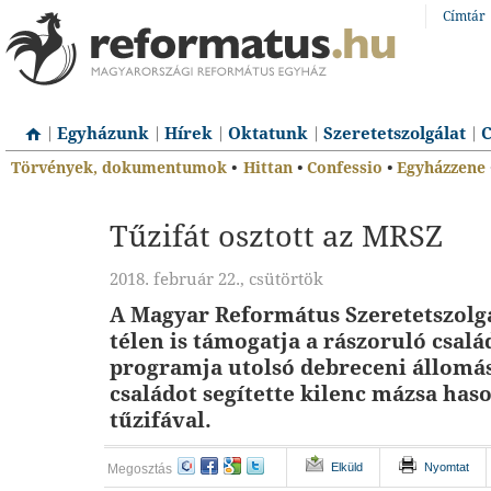
Címtár
Egyházunk
Hírek
Oktatunk
Szeretetszolgálat
C
Törvények, dokumentumok
•
Hittan
•
Confessio
•
Egyházzene
Tűzifát osztott az MRSZ
2018. február 22., csütörtök
A Magyar Református Szeretetszolg
télen is támogatja a rászoruló csalá
programja utolsó debreceni állomás
családot segítette kilenc mázsa has
tűzifával.
Elküld
Nyomtat
Megosztás