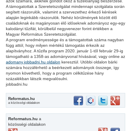
azok számára, akiknek gondot okoz a tüzelőanyag beszerzése.
A támogatottak a Szeretetszolgálat mindennapi szolgálata során
segített rászorulók, valamint a szervezethez érkező kérések
alapján leginkább rászorulók. Nehéz körülmények között élő
családoknak és magányosan élő időseknek adományoz egy-egy
kalodányi tűzifát, körülbelül negyvenezer forint értékben a
Magyar Református Szeretetszolgálat.
A program eredményessége és a támogatottak száma nagyban
függ attól, hogy milyen mértékű támogatás érkezik az
alapítványhoz. A tűzifa program 2020. január 1-től február 29-ig
támogatható a 1358-as adományvonal hívásával, vagy online az
adomany.jobbadni.hu oldalon
keresztül. Utóbbi oldalon bárki
számára hozzáférhető a beérkezett adományok összege, így
nyomon követhető, hogy a program célkitűzése hány
százalékban látszik megvalósulni.
jobbadni.hu
Reformatus.hu
a közösségi oldalakon
Reformatus.hu
a
közösségi oldalakon