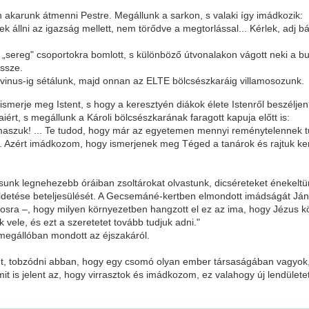
n akarunk átmenni Pestre. Megállunk a sarkon, s valaki így imádkozik:
állni az igazság mellett, nem törődve a megtorlással... Kérlek, adj bát
 „sereg" csoportokra bomlott, s különböző útvonalakon vágott neki a b
össze.
vinus-ig sétálunk, majd onnan az ELTE bölcsészkaráig villamosozunk.
 ismerje meg Istent, s hogy a keresztyén diákok élete Istenről beszélj
rt, s megállunk a Károli bölcsészkarának faragott kapuja előtt is:
maszuk! ... Te tudod, hogy már az egyetemen mennyi reménytelennek tűn
. Azért imádkozom, hogy ismerjenek meg Téged a tanárok és rajtuk ker
tásunk legnehezebb óráiban zsoltárokat olvastunk, dicséreteket énekel
, küldetése beteljesülését. A Gecsemáné-kertben elmondott imádságát Já
mosra –, hogy milyen környezetben hangzott el ez az ima, hogy Jézus kö
vele, és ezt a szeretetet tovább tudjuk adni."
megállóban mondott az éjszakáról.
létét, tobzódni abban, hogy egy csomó olyan ember társaságában vagyok
 is jelent az, hogy virrasztok és imádkozom, ez valahogy új lendületet 