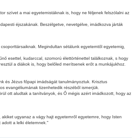
or szívet a mai egyetemistáknak is, hogy ne féljenek felszólalni az
udapesti éjszakának. Beszélgetve, nevetgélve, imádkozva járták
en csoporttársaiknak. Megindultan sétálunk egyetemtől egyetemig,
ő esettel, kudarccal, szomorú élettörténettel találkoznak, s hogy
esztül a diákok is, hogy belőled merítsenek erőt a munkájukhoz.
tünk és Jézus főpapi imádságát tanulmányoztuk. Krisztus
nos evangéliumának tizenhetedik részéből ismerjük.
rül ott aludtak a tanítványok, és Ő mégis azért imádkozott, hogy az
, akiket ugyanaz a vágy hajt egyetemről egyetemre, hogy Isten
adott a lelki életemnek."