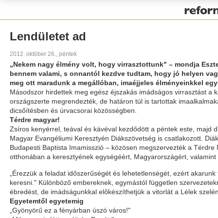
Pályázat
Lendületet ad
2012. október 26., péntek
„Nekem nagy élmény volt, hogy virrasztottunk" – mondja Eszter
bennem valami, s onnantól kezdve tudtam, hogy jó helyen vagyo
meg ott maradunk a megállóban, imaéjjeles élményeinkkel egy
Másodszor hirdettek meg egész éjszakás imádságos virrasztást a ká
országszerte megrendezték, de határon túl is tartottak imaalkalmak
dicsőítésben és úrvacsorai közösségben.
Térdre magyar!
Zsíros kenyérrel, teával és kávéval kezdődött a péntek este, maj
Magyar Evangéliumi Keresztyén Diákszövetség is csatlakozott. Diákkö
Budapesti Baptista Imamisszió – közösen megszervezték a Térdre Ma
otthonában a keresztyének egységéért, Magyarországért, valamint 
„Érezzük a feladat időszerűségét és lehetetlenségét, ezért akaru
keresni." Különböző embereknek, egymástól független szervezetekn
ébredést, de imádságunkkal előkészíthetjük a vitorlát a Lélek szelé
Egyetemtől egyetemig
„Gyönyörű ez a fényárban úszó város!"