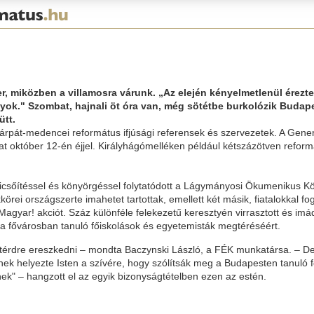
, miközben a villamosra várunk. „Az elején kényelmetlenül érezte
k." Szombat, hajnali öt óra van, még sötétbe burkolózik Budapest
ütt.
rpát-medencei református ifjúsági referensek és szervezetek. A Gener
at október 12-én éjjel. Királyhágómelléken például kétszázötven refor
d dicsőítéssel és könyörgéssel folytatódott a Lágymányosi Ökumenikus
rei országszerte imahetet tartottak, emellett két másik, fiatalokkal fo
gyar! akciót. Száz különféle felekezetű keresztyén virrasztott és im
a fővárosban tanuló főiskolások és egyetemisták megtéréséért.
nk térdre ereszkedni – mondta Baczynski László, a FÉK munkatársa. – D
ek helyezte Isten a szívére, hogy szólítsák meg a Budapesten tanuló 
nek" – hangzott el az egyik bizonyságtételben ezen az estén.