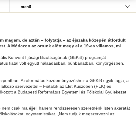
menü
m magam, de aztán – folytatja – az éjszaka közepén átfordult
. A Móriczon az orrunk előtt megy el a 19-es villamos, mi
ális Konvent Ifjúsági Bizottságának (GEKiB) programját
mátus fiatal volt együtt hálaadásban, bűnbánatban, könyörgésben,
 Központban. A református kezdeményezéshez a GEKiB egyik tagja, a
glalkozó szervezettel – Fiatalok az Élet Küszöbén (FÉK) és
ádkozott a Budapesti Református Egyetemi és Főiskolai Gyülekezet
e nem csak ma éjjel, hanem rendszeresen szeretnénk Isten akaratát
főiskolásokat, egyetemistákat. „Nem tudjuk megszervezni az