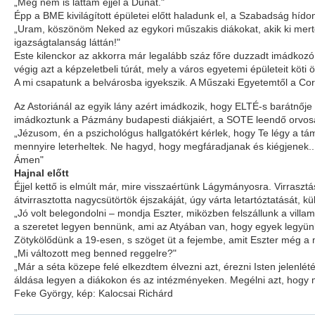
„Még nem is láttam éjjel a Dunát."
Épp a BME kivilágított épületei előtt haladunk el, a Szabadság hído
„Uram, köszönöm Neked az egykori műszakis diákokat, akik ki mertek 
igazságtalanság láttán!"
Este kilenckor az akkorra már legalább száz főre duzzadt imádkozó
végig azt a képzeletbeli túrát, mely a város egyetemi épületeit köti 
A mi csapatunk a belvárosba igyekszik. A Műszaki Egyetemtől a Cor
Az Astoriánál az egyik lány azért imádkozik, hogy ELTÉ-s barátnője
imádkoztunk a Pázmány budapesti diákjaiért, a SOTE leendő orvosaié
„Jézusom, én a pszichológus hallgatókért kérlek, hogy Te légy a tá
mennyire leterheltek. Ne hagyd, hogy megfáradjanak és kiégjenek..
Ámen"
Hajnal előtt
Éjjel kettő is elmúlt már, mire visszaértünk Lágymányosra. Virrasz
átvirrasztotta nagycsütörtök éjszakáját, úgy várta letartóztatását
„Jó volt belegondolni – mondja Eszter, miközben felszállunk a villa
a szeretet legyen bennünk, ami az Atyában van, hogy egyek legyünk 
Zötykölődünk a 19-esen, s szöget üt a fejembe, amit Eszter még a 
„Mi változott meg benned reggelre?"
„Már a séta közepe felé elkezdtem élvezni azt, érezni Isten jelen
áldása legyen a diákokon és az intézményeken. Megélni azt, hogy mit
Feke György, kép: Kalocsai Richárd