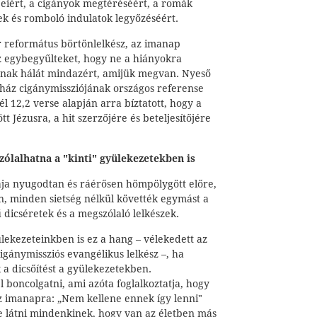
jeiért, a cigányok megtéréséért, a romák
mek és romboló indulatok legyőzéséért.
 református börtönlelkész, az imanap
az egybegyűlteket, hogy ne a hiányokra
anak hálát mindazért, amijük megvan. Nyeső
ház cigánymissziójának országos referense
él 12,2 verse alapján arra bíztatott, hogy a
 Jézusra, a hit szerzőjére és beteljesítőjére
zólalhatna a "kinti" gyülekezetekben is
iája nyugodtan és ráérősen hömpölygött előre,
n, minden sietség nélkül követték egymást a
dicséretek és a megszólaló lelkészek.
lekezeteinkben is ez a hang – vélekedett az
igánymissziós evangélikus lelkész –, ha
 a dicsőítést a gyülekezetekben.
l boncolgatni, ami azóta foglalkoztatja, hogy
z imanapra: „Nem kellene ennek így lenni"
ne látni mindenkinek, hogy van az életben más