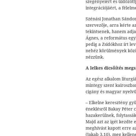
szegényeiért és üldözött
integrációjáért, a félel
Szénási Jonathan Sándor
szervezője, arra kérte 
tekintsenek, hanem adj
Ágnes, a református egy
pedig a Zsidókhoz írt lev
nehéz körülmények között
nézzünk.
A lelkes dicsőítés megs
Az egész alkalom liturg
mintegy szent kairoszba
cigány és magyar nyelvű 
– Elkelne keresztény gyü
éneklésről Bakay Péter c
hazakerülnek, folytassák
Majd azt az igét kezdte e
meghívást kapott erre a
(Jakab 3,10), meg kelle