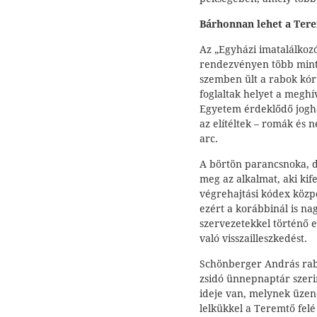
Bárhonnan lehet a Tere
Az „Egyházi imatalálko
rendezvényen több mint s
szemben ült a rabok kór
foglaltak helyet a meghí
Egyetem érdeklődő jogh
az elítéltek – romák és 
arc.
A börtön parancsnoka, d
meg az alkalmat, aki kife
végrehajtási kódex közpo
ezért a korábbinál is na
szervezetekkel történő 
való visszailleszkedést.
Schönberger András rabb
zsidó ünnepnaptár szer
ideje van, melynek üzene
lelkükkel a Teremtő felé