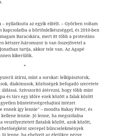
n.
– nyilatkozta az egyik elítélt. – Győrben voltam
em kapcsolatba a börtönlelkészséggel, és 2010-ben
magam Baracskára, mert itt több a protestáns
ten kétszer-háromszor is van összejövetel a
Jonathan tartja, akkor tele van. Az Agapé
innen kikerülök.
*
szerű átírni, mint a sorokat: lelkipásztorok,
sok, diakónusok, közösségek befogadó szeretete
t áldássá. Szívszorító átérezni, hogy több mint
apa és társ egy időre ezek között a falak között
 egyetlen büntetésvégrehajtási intézet
 ennek így lennie" – mondta Bakay Péter, és
kellene lennie. Jó lenne, ha megszólalna
 veszélyeztetett fiatalok között, azok között,
lehetőségként szerepel bűncselekmények
. Jó lenne, ha ehelyett az életükre nézve