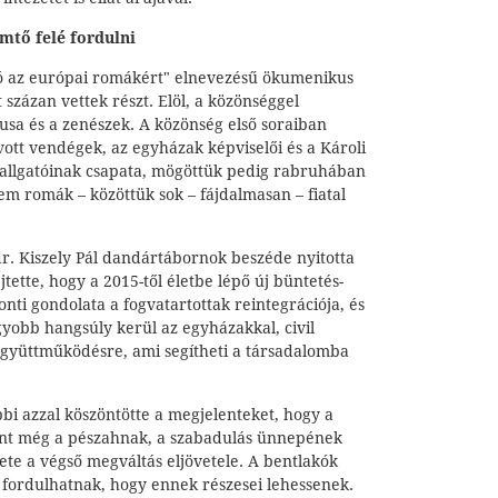
mtő felé fordulni
zó az európai romákért" elnevezésű ökumenikus
zázan vettek részt. Elöl, a közönséggel
usa és a zenészek. A közönség első soraiban
vott vendégek, az egyházak képviselői és a Károli
allgatóinak csapata, mögöttük pedig rabruhában
nem romák – közöttük sok – fájdalmasan – fiatal
r. Kiszely Pál dandártábornok beszéde nyitotta
jtette, hogy a 2015-től életbe lépő új büntetés-
nti gondolata a fogvatartottak reintegrációja, és
gyobb hangsúly kerül az egyházakkal, civil
együttműködésre, ami segítheti a társadalomba
i azzal köszöntötte a megjelenteket, hogy a
int még a pészahnak, a szabadulás ünnepének
te a végső megváltás eljövetele. A bentlakók
 fordulhatnak, hogy ennek részesei lehessenek.