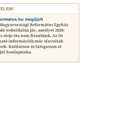
YELEM!
formatus.hu megújult
 Magyarországi Református Egyház
bi weboldalán jár, amelyet 2020.
is eleje óta nem frissítünk. Az itt
ható információk már elavultak
nek. Kattintson és látogasson el
jul honlapunka.