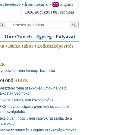
us levelezés
•
Írjon nekünk
•
English
2026. augusztus 08., szombat
n
Our Church
Egység
Pályázat
ma
•
Bárka tábor
•
Lelkészképesítés
ÉK
nymisszió
roma imanap
baracska
,
,
HÍREK
SOLÓDÓ
resztény roma szakkollégiumok hallgatói
lálkoztak Szolnokon
n közös utunk, van közös jövőnk!
KS-pályázat cigány gyerekek és családok
zötti szolgálatra
ncs olyan, hogy „nem vagyok rasszista, de a
gányok…”
lentkezz református cigány szakkollégiumokba!