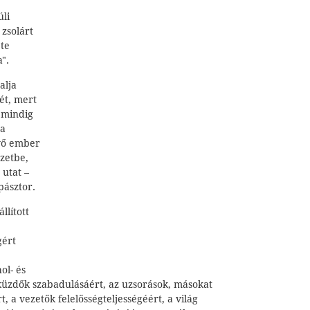
úli
zsolárt
 te
".
alja
ét, mert
l mindig
 a
ívő ember
zetbe,
 utat –
pásztor.
llított
gért
ol- és
üzdők szabadulásáért, az uzsorások, másokat
, a vezetők felelősségteljességéért, a világ