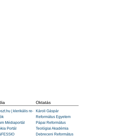
ia
Oktatás
szt.hu | klerikális re-
Károli Gáspár
ók
Református Egyetem
um Médiaportál
Pápai Református
kia Portál
Teológiai Akadémia
FESSIO
Debreceni Református