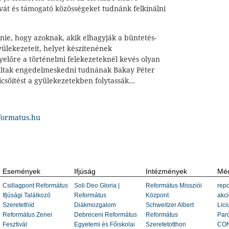
vát és támogató közösségeket tudnánk felkínálni
nie, hogy azoknak, akik elhagyják a büntetés-
yülekezeteit, helyet készítenének
előre a történelmi felekezeteknél kevés olyan
ultak engedelmeskedni tudnának Bakay Péter
icsőítést a gyülekezetekben folytassák...
formatus.hu
Események
Ifjúság
Intézmények
Méd
Csillagpont Református
Soli Deo Gloria |
Református Missziói
repo
Ifjúsági Találkozó
Református
Központ
akci
Szeretethíd
Diákmozgalom
Schweitzer Albert
Líci
Református Zenei
Debreceni Református
Református
Paró
Fesztivál
Egyetemi és Főiskolai
Szeretetotthon
CON