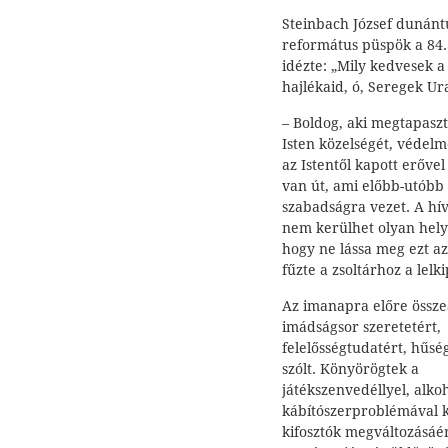
Steinbach József dunánt
református püspök a 84. 
idézte: „Mily kedvesek a
hajlékaid, ó, Seregek Ura
– Boldog, aki megtapaszt
Isten közelségét, védelm
az Istentől kapott erőve
van út, ami előbb-utóbb
szabadságra vezet. A h
nem kerülhet olyan hely
hogy ne lássa meg ezt az
fűzte a zsoltárhoz a lelki
Az imanapra előre összeá
imádságsor szeretetért,
felelősségtudatért, hűsé
szólt. Könyörögtek a
játékszenvedéllyel, alkoh
kábítószerproblémával k
kifosztók megváltozásáért