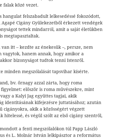
e falak közé vezet.
os hangulat felszabadult lelkesedéssé fokozódott,
i Agapé Cigány Gyülekezetből érkezett vendégek
onyságot tettek mindarról, amit a saját életükben
is megtapasztaltak.
l van itt – kezdte az énekesük –, persze, nem
n vagytok, hanem annak, hogy amikor a
akkor bizonyságot tudtok tenni Istenről.
te minden megszólalását tapsvihar kísérte.
land, bv. őrnagy azzal zárta, hogy roma
 figyelmet: először is roma művészekre, mint
vagy a Kalyi Jag együttes tagjai, akik
g identitásának kifejezésre juttatásához; azután
vű cigányokra, akik a közösségért végzett
hitelessé, és végül szólt az első cigány szentről,
mondott a fenti megszólalókon túl Papp László
us és L. Molnár István lelkipásztor a református