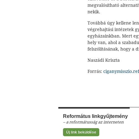
megvalósítható alternatí
nekik.
Továbbá úgy kellene len
végrehajtási intézetek g
egyházainkban. Mert egy
hely van, ahol a szabad
felszólításának, hogy a d
Naszádi Kriszta
Forrás:
ciganymisszio.re
Református linkgyűjtemény
– a reformátusság az interneten
Új link beküldése