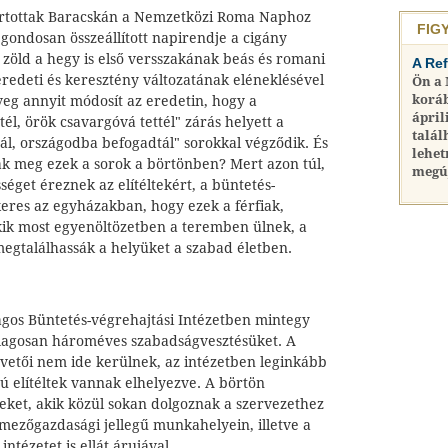
tartottak Baracskán a Nemzetközi Roma Naphoz
FIG
gondosan összeállított napirendje a cigány
 zöld a hegy is első versszakának beás és romani
A Re
redeti és keresztény változatának eléneklésével
Ön a
koráb
veg annyit módosít az eredetin, hogy a
ápril
él, örök csavargóvá tettél" zárás helyett a
talál
ál, országodba befogadtál" sorokkal végződik. És
lehet
ak meg ezek a sorok a börtönben? Mert azon túl,
megú
séget éreznek az elítéltekért, a büntetés-
keres az egyházakban, hogy ezek a férfiak,
ik most egyenöltözetben a teremben ülnek, a
megtalálhassák a helyüket a szabad életben.
gos Büntetés-végrehajtási Intézetben mintegy
tlagosan hároméves szabadságvesztésüket. A
vetői nem ide kerülnek, az intézetben leginkább
ú elítéltek vannak elhelyezve. A börtön
élteket, akik közül sokan dolgoznak a szervezethez
mezőgazdasági jellegű munkahelyein, illetve a
ntézetet is ellát árujával.