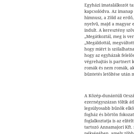
Egyházi imatalálkozót 
kapcsolódva. Az imanap 
himnusz, a Zöld az erdő,
nyelvű, majd a magyar e
indult. A keresztény szö
„Megátkoztál, meg is vert
„Megáldottál, megváltott
hogy miért is szólalhatn
hogy az egyházak felelős
végrehajtás is partnert 
romák és nem romák, ak
büntetés letöltése után 
A Közép-dunántúli Orszá
ezernégyszázan töltik á
legsúlyosabb bűnök elkö
fogház és börtön fokozat
foglalkoztatja is az elít
tartozó Annamajori Kft. 
pékségében, amely több i