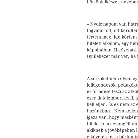
börtönlelkészek nevébe
– Nyolc napom van hátra 
fogvatartott, ott került
tértem meg. Ide kértem 
hitéleti alkalom, egy hé
kápolnában. Ha Szénási 
Gyülekezet már vár, ha 
A sorsokat nem olyan egy
lelkigondozók, pedagógu
és törődése teszi az átko
ezer fiatalember, férfi, 
kell éljen. És ez nem az
hazánkban. „Nem kellene
igaza van, hogy másként 
hitelesen az evangélium a
akiknek a jövőképében 
elkövetése és a börtön is