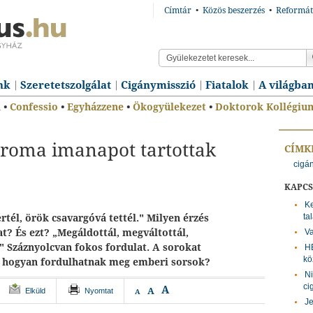
Címtár
•
Közös beszerzés
•
Reformát
nk
Szeretetszolgálat
Cigánymisszió
Fiatalok
A világba
n
•
Confessio
•
Egyházzene
•
Ökogyülekezet
•
Doktorok Kollégiu
roma imanapot tartottak
CÍMK
cigá
KAPC
Ke
ta
rtél, örök csavargóvá tettél." Milyen érzés
at? És ezt? „Megáldottál, megváltottál,
Va
" Száznyolcvan fokos fordulat. A sorokat
HE
kö
n hogyan fordulhatnak meg emberi sorsok?
Ni
ci
A
A
Elküld
Nyomtat
A
Je