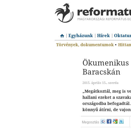
Egyházunk
Hírek
Oktatu
Törvények, dokumentumok
•
Hitta
Ökumenikus 
Baracskán
2015. április 15., szerda
„Megátkoztál, meg is ve
hallani ezeket a szavak
országodba befogadtál.
könnyű átírni, de vajo
Megosztás