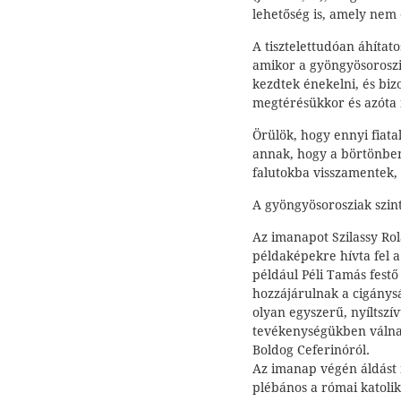
lehetőség is, amely nem 
A tisztelettudóan áhítat
amikor a gyöngyösorosz
kezdtek énekelni, és biz
megtérésükkor és azóta 
Örülök, hogy ennyi fiata
annak, hogy a börtönbe
falutokba visszamentek, 
A gyöngyösorosziak szin
Az imanapot Szilassy Ro
példaképekre hívta fel a
például Péli Tamás festő 
hozzájárulnak a cigánysá
olyan egyszerű, nyíltszí
tevékenységükben válnak 
Boldog Ceferinóról.
Az imanap végén áldást 
plébános a római katolik