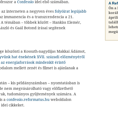
ofesszor a
Confessio
idei első számában.
A Re
Ön a
 az interneten a negyven éves
folyóirat legújabb
koráb
az immanencia és a transzcendencia a 21.
ápril
 A témában – többek között – Hankiss Elemér,
talál
lehet
ászló és Gaál Botond írásai segítenek
megú
ége köszönti a Kossuth-nagydíjas Makkai Ádámot,
vünk hat énekének XVII. századi előzményéről
g
az energiaforrások mindenkit érintő
odalom mellett zenét és filmet is ajánlanak a
 után – kis példányszámban – nyomtatásban is
 de nem megvásárolható vagy előfizethető
rak, tudományos gyűjtemények számára. A
is a
confessio.reformatus.hu
weboldalon
 idei cikkeket.