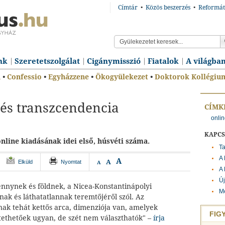
Címtár
•
Közös beszerzés
•
Reformát
nk
Szeretetszolgálat
Cigánymisszió
Fiatalok
A világba
n
•
Confessio
•
Egyházzene
•
Ökogyülekezet
•
Doktorok Kollégiu
és transzcendencia
CÍMK
onli
KAPC
nline kiadásának idei első, húsvéti száma.
T
A 
A
A
Elküld
Nyomtat
A
A 
Új
ennynek és földnek, a Nicea-Konstantinápolyi
Me
nak és láthatatlannak teremtőjéről szól. Az
nak tehát kettős arca, dimenziója van, amelyek
FIG
ethetőek ugyan, de szét nem választhatók" –
írja