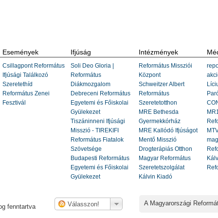
Események
Ifjúság
Intézmények
Méd
Csillagpont Református
Soli Deo Gloria |
Református Missziói
repo
Ifjúsági Találkozó
Református
Központ
akci
Szeretethíd
Diákmozgalom
Schweitzer Albert
Líci
Református Zenei
Debreceni Református
Református
Paró
Fesztivál
Egyetemi és Főiskolai
Szeretetotthon
CON
Gyülekezet
MRE Bethesda
MR1
Tiszáninneni Ifjúsági
Gyermekkórház
Ref
Misszió - TIREKIFI
MRE Kallódó Ifjúságot
MTV
Református Fiatalok
Mentő Misszió
mag
Szövetsége
Drogterápiás Otthon
Refo
Budapesti Református
Magyar Református
Kálv
Egyetemi és Főiskolai
Szeretetszolgálat
Ref
Gyülekezet
Kálvin Kiadó
A Magyarországi Reformá
g fenntartva