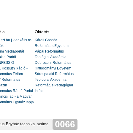
ia
Oktatás
szt.hu | klerikális re-
Károli Gáspár
ók
Református Egyetem
um Médiaportál
Pápai Református
kia Portál
Teológiai Akadémia
FESSIO
Debreceni Református
 Kossuth Rádió -
Hittudományi Egyetem
ormátus Félóra
Sárospataki Református
 Református
Teológiai Akadémia
azin
Református Pedagógiai
rmátus Rádió Portál
Intézet
incsillag - a Magyar
ormátus Egyház lapja
0066
tus Egyház technikai száma: