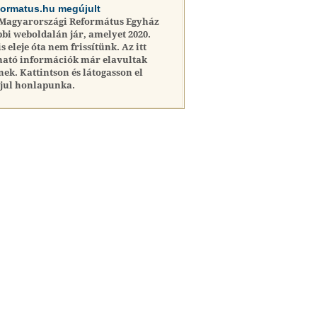
formatus.hu megújult
 Magyarországi Református Egyház
bi weboldalán jár, amelyet 2020.
is eleje óta nem frissítünk. Az itt
ható információk már elavultak
nek. Kattintson és látogasson el
jul honlapunka.