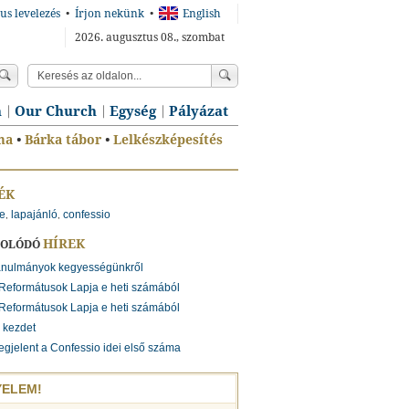
us levelezés
•
Írjon nekünk
•
English
2026. augusztus 08., szombat
n
Our Church
Egység
Pályázat
ma
•
Bárka tábor
•
Lelkészképesítés
ÉK
ne
lapajánló
confessio
,
,
HÍREK
SOLÓDÓ
anulmányok kegyességünkről
Reformátusok Lapja e heti számából
Reformátusok Lapja e heti számából
 kezdet
gjelent a Confessio idei első száma
YELEM!