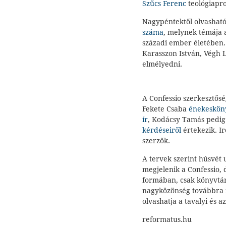
Szűcs Ferenc
teológiapr
Nagypéntektől olvasható
száma
, melynek témája 
századi ember életében.
Karasszon István, Végh L
elmélyedni.
A Confessio szerkesztős
Fekete Csaba
énekesköny
ír
, Kodácsy Tamás pedi
kérdéseiről
értekezik. Ir
szerzők.
A tervek szerint húsvét
megjelenik a Confessio,
formában, csak könyvtá
nagyközönség továbbra 
olvashatja a tavalyi és az
reformatus.hu