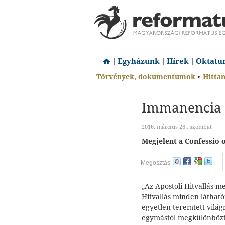
Egyházunk
Hírek
Oktatu
Törvények, dokumentumok
•
Hitta
Immanencia 
2016. március 26., szombat
Megjelent a Confessio o
Megosztás
„Az Apostoli Hitvallás m
Hitvallás minden látható
egyetlen teremtett világ
egymástól megkülönbözt