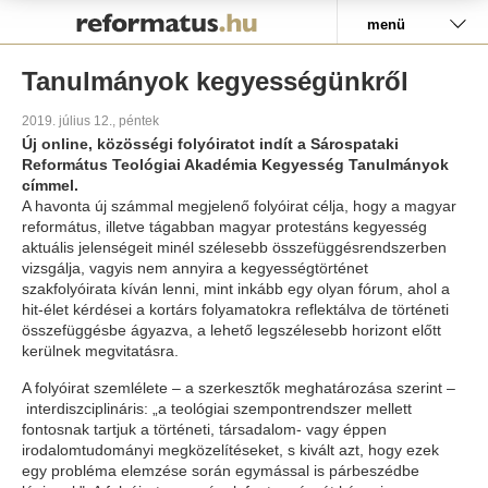
Pályázat
menü
Tanulmányok kegyességünkről
2019. július 12., péntek
Új online, közösségi folyóiratot indít a Sárospataki
Református Teológiai Akadémia Kegyesség Tanulmányok
címmel.
A havonta új számmal megjelenő folyóirat célja, hogy a magyar
református, illetve tágabban magyar protestáns kegyesség
aktuális jelenségeit minél szélesebb összefüggésrendszerben
vizsgálja, vagyis nem annyira a kegyességtörténet
szakfolyóirata kíván lenni, mint inkább egy olyan fórum, ahol a
hit-élet kérdései a kortárs folyamatokra reflektálva de történeti
összefüggésbe ágyazva, a lehető legszélesebb horizont előtt
kerülnek megvitatásra.
A folyóirat szemlélete – a szerkesztők meghatározása szerint –
interdiszciplináris: „a teológiai szempontrendszer mellett
fontosnak tartjuk a történeti, társadalom- vagy éppen
irodalomtudományi megközelítéseket, s kivált azt, hogy ezek
egy probléma elemzése során egymással is párbeszédbe