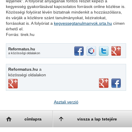
lépjenek". A folyóirat anyagának fontos részét képezi a
kegyesség gyakorlásával kapcsolatos források online közlése is.
Közösségi folyóirat lévén biztatnak mindenkit a hozzászólásra,
és várják a közlésre szánt tanulmányokat, kéziratokat,
forrásokat is. A folyóriat a
kegyessegtanulmanyok.srta.hu
címen
érhető el.
Forrás: tirek.hu
Reformatus.hu
a közösségi oldalakon
Reformatus.hu
a
közösségi oldalakon
Asztali verzió
címlapra
vissza a lap tetejére