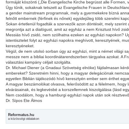
formáját köszönti („Die Evangelische Kirche begrüsst alle Formen, 
Úgy tűnik, sokaknak tetszett az Evangelische Frauen in Deutschland
a gender mainstream programnak, mely a gyermekekre bízná annak eld
felnőtt embernek (férfinek és nőnek) egyidejűleg több szerelmi kapc
Sokan értetlenül fogadták a szervezők azon döntését, mely szerint 
megrontja azt a dialógust, amit az egyház a nem Krisztust hívő zsidó
Messiás hívő zsidó, nem szólhatna ezeken az egyházi napokon? Ugya
istentisztelet folyt az egyházi napokra meghívott, keresztyének, m
keresztyéneket.
Végül, de nem utolsó sorban úgy az egyházi, mint a német világi sa
messze nem a bibliai koordinátarendszerben tárgyalva azokat. A Fra
választási kampány céljait szolgálta.
Dr. Michael Diener (a Gnadaui Szövetség elnöke) fájdalmasan kérde
embereket? Szeretném hinni, hogy a magyar delegációnak nemcsak an
egyetlen Biblián tájékozódó hívő keresztyén ember sem érthet egye
A magyar beszámolókat olvasva, felerősödött az a félelmem, hogy l
elvárásainak, és legkevésbé a korszellemnek kiszolgálása (lásd eg
Nem csodálom, hogy a hamburgi egyházi napok után sok résztvevő 
Dr. Sípos Ete Álmos
Reformatus.hu
a közösségi oldalakon