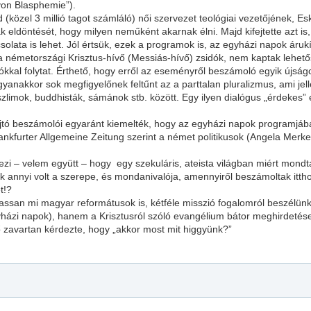
von Blasphemie”).
 (közel 3 millió tagot számláló) női szervezet teológiai vezetőjének, 
öntését, hogy milyen neműként akarnak élni. Majd kifejtette azt is, h
solata is lehet. Jól értsük, ezek a programok is, az egyházi napok árukí
a németországi Krisztus-hívő (Messiás-hívő) zsidók, nem kaptak lehetős
kkal folytat. Érthető, hogy erről az eseményről beszámoló egyik újságci
nakkor sok megfigyelőnek feltűnt az a parttalan pluralizmus, ami jel
uszlimok, buddhisták, sámánok stb. között. Egy ilyen dialógus „érdekes
jtó beszámolói egyaránt kiemelték, hogy az egyházi napok programjában,
nkfurter Allgemeine Zeitung szerint a német politikusok (Angela Merkel
zi – velem együtt – hogy egy szekuláris, ateista világban miért mondta
nyi volt a szerepe, és mondanivalója, amennyiről beszámoltak itthon!
t!?
assan mi magyar reformátusok is, kétféle misszió fogalomról beszélün
yházi napok), hanem a Krisztusról szóló evangélium bátor meghirdetés
zavartan kérdezte, hogy „
akkor most mit higgyünk
?”