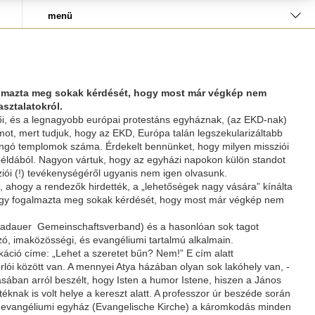
menü
galmazta meg sokak kérdését, hogy most már végkép nem
sztalatokról.
ői, és a legnagyobb európai protestáns egyháznak, (az EKD-nak)
t, mert tudjuk, hogy az EKD, Európa talán legszekularizáltabb
ongó templomok száma. Érdekelt bennünket, hogy milyen missziói
példából. Nagyon vártuk, hogy az egyházi napokon külön standot
iói (!) tevékenységéről ugyanis nem igen olvasunk.
 ahogy a rendezők hirdették, a „
lehetőségek nagy vására
” kínálta
in úgy fogalmazta meg sokak kérdését, hogy most már végkép nem
 Gnadauer Gemeinschaftsverband) és a hasonlóan sok tagot
zó, imaközösségi, és evangéliumi tartalmú alkalmain.
káció címe: „
Lehet a szeretet bűn? Nem!”
E cím alatt
lói között van. A mennyei Atya házában olyan sok lakóhely van, -
ásában arról beszélt, hogy Isten a humor Istene, hiszen a János
éknak is volt helye a kereszt alatt. A professzor úr beszéde során
rt a evangéliumi egyház (Evangelische Kirche) a káromkodás minden