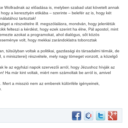
Eske Wollradnak az előadása is, melyben szabad utat követelt annak
ogy a keresztyén etikába – szerinte – belefér az is, hogy két
nálatához tartoztak!
éget a részvételre ill. megszólalásra, mondván, hogy jelenlétük
kk felteszi a kérdést, hogy ezek szerint ha élne, Pál apostol, mint
lemezte azokat a programokat, ahol dialógus, sőt közös
” eseménye volt, hogy mekkai zarándoklatra toboroztak
 túlsúlyban voltak a politikai, gazdasági és társadalmi témák, de
, s miniszterei) részvétele, mely nagy tömeget vonzott, a közelgő
k le az egyházi napok szervezői arról, hogy Jézushoz hívják az
 Ha már kint voltak, miért nem számoltak be arról is, amivel
k. Mert a misszió nem az emberek különféle igényeinek,
e.