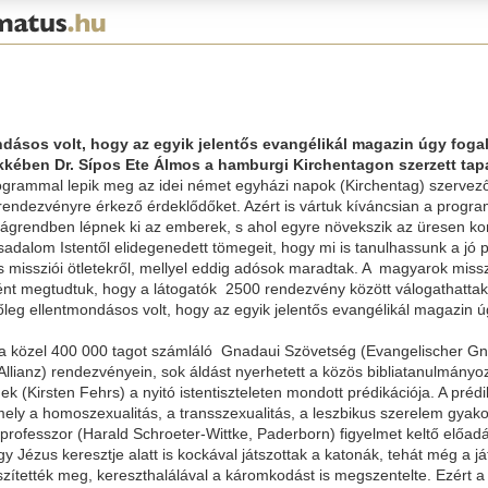
ondásos volt, hogy az egyik jelentős evangélikál magazin úgy fo
cikkében Dr. Sípos Ete Álmos a hamburgi Kirchentagon szerzett tapa
rogrammal lepik meg az idei német egyházi napok (Kirchentag) szervez
dezvényre érkező érdeklődőket. Azért is vártuk kíváncsian a programo
ságrendben lépnek ki az emberek, s ahol egyre növekszik az üresen k
dalom Istentől elidegenedett tömegeit, hogy mi is tanulhassunk a jó 
 missziói ötletekről, mellyel eddig adósok maradtak. A magyarok missz
ént megtudtuk, hogy a látogatók 2500 rendezvény között válogathattak,
 főleg ellentmondásos volt, hogy az egyik jelentős evangélikál magaz
vett a közel 400 000 tagot számláló Gnadaui Szövetség (Evangelischer
llianz) rendezvényein, sok áldást nyerhetett a közös bibliatanulmányo
Kirsten Fehrs) a nyitó istentiszteleten mondott prédikációja. A prédi
ely a homoszexualitás, a transszexualitás, a leszbikus szerelem gyakor
 professzor (Harald Schroeter-Wittke, Paderborn) figyelmet keltő előad
Jézus keresztje alatt is kockával játszottak a katonák, tehát még a ját
 feszítették meg, kereszthalálával a káromkodást is megszentelte. Ezé