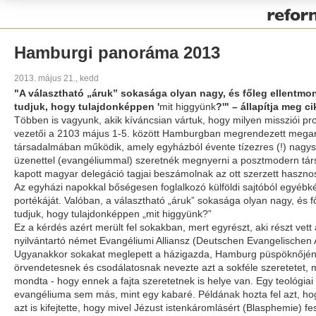
Pályázat
Hamburgi panoráma 2013
2013. május 21., kedd
"A választható „áruk” sokasága olyan nagy, és főleg ellentm
tudjuk, hogy tulajdonképpen '
mit higgyünk
?'" – állapítja meg 
Többen is vagyunk, akik kíváncsian vártuk, hogy milyen missziói p
vezetői a 2103 május 1-5. között Hamburgban megrendezett megaren
társadalmában működik, amely egyházból évente tízezres (!) nagy
üzenettel (evangéliummal) szeretnék megnyerni a posztmodern társa
kapott magyar delegáció tagjai beszámolnak az ott szerzett hasznos
Az egyházi napokkal bőségesen foglalkozó külföldi sajtóból egyébk
portékáját. Valóban, a választható „áruk” sokasága olyan nagy, és
tudjuk, hogy tulajdonképpen „
mit higgyünk
?”
Ez a kérdés azért merült fel sokakban, mert egyrészt, aki részt 
nyilvántartó német Evangéliumi Alliansz (Deutschen Evangelischen A
Ugyanakkor sokakat meglepett a házigazda, Hamburg püspöknőjének (
örvendetesnek és csodálatosnak nevezte azt a sokféle szeretetet, m
mondta - hogy ennek a fajta szeretetnek is helye van. Egy teológiai
evangéliuma sem más, mint egy kabaré. Példának hozta fel azt, hogy 
azt is kifejtette, hogy mivel Jézust istenkáromlásért (Blasphemie)