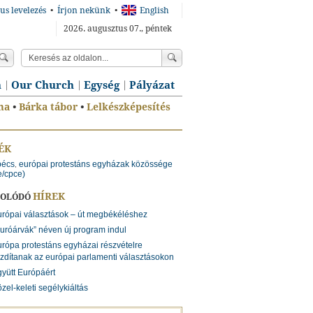
us levelezés
•
Írjon nekünk
•
English
2026. augusztus 07., péntek
n
Our Church
Egység
Pályázat
ma
•
Bárka tábor
•
Lelkészképesítés
ÉK
bécs
európai protestáns egyházak közössége
,
e/cpce)
HÍREK
SOLÓDÓ
rópai választások – út megbékéléshez
uróárvák” néven új program indul
rópa protestáns egyházai részvételre
zdítanak az európai parlamenti választásokon
yütt Európáért
zel-keleti segélykiáltás