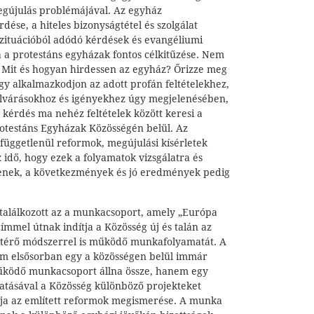
megújulás problémájával. Az egyház
se, a hiteles bizonyságtétel és szolgálat
szituációból adódó kérdések és evangéliumi
a a protestáns egyházak fontos célkitűzése. Nem
 Mit és hogyan hirdessen az egyház? Őrizze meg
agy alkalmazkodjon az adott profán feltételekhez,
 elvárásokhoz és igényekhez úgy megjelenésében,
 kérdés ma nehéz feltételek között keresi a
otestáns Egyházak Közösségén belül. Az
üggetlenül reformok, megújulási kísérletek
z idő, hogy ezek a folyamatok vizsgálatra és
jenek, a következmények és jó eredmények pedig
találkozott az a munkacsoport, amely „Európa
mmel útnak indítja a Közösség új és talán az
ltérő módszerrel is működő munkafolyamatát. A
nem elsősorban egy a közösségen belül immár
ödő munkacsoport állna össze, hanem egy
tatásával a Közösség különböző projekteket
ja az említett reformok megismerése. A munka