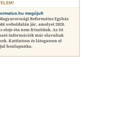
YELEM!
formatus.hu megújult
 Magyarországi Református Egyház
bi weboldalán jár, amelyet 2020.
is eleje óta nem frissítünk. Az itt
ható információk már elavultak
nek. Kattintson és látogasson el
jul honlapunka.