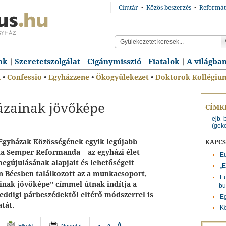
Címtár
•
Közös beszerzés
•
Reformát
nk
Szeretetszolgálat
Cigánymisszió
Fiatalok
A világba
n
•
Confessio
•
Egyházzene
•
Ökogyülekezet
•
Doktorok Kollégiu
ázainak jövőképe
CÍMK
ejb
,
(gek
 Egyházak Közösségének egyik legújabb
KAPC
a Semper Reformanda – az egyházi élet
Eu
megújulásának alapjait és lehetőségeit
„E
én Bécsben találkozott az a munkacsoport,
Eu
nak jövőképe" címmel útnak indítja a
bu
 eddigi párbeszédektől eltérő módszerrel is
Eg
tát.
Kö
A