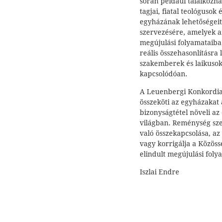
során például találkozn
tagjai, fiatal teológusok
egyházának lehetőségeit
szervezésére, amelyek a
megújulási folyamataiba
reális összehasonlításra
szakemberek és laikusok
kapcsolódóan.
A Leuenbergi Konkordia 
összeköti az egyházakat a
bizonyságtétel növeli az
világban. Reménység sze
való összekapcsolása, az
vagy korrigálja a Közöss
elindult megújulási foly
Iszlai Endre