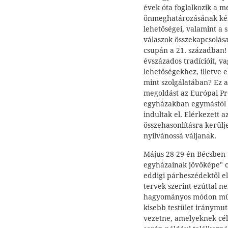
évek óta foglalkozik a 
önmeghatározásának kérdé
lehetőségei, valamint a 
válaszok összekapcsolás
csupán a 21. században!
évszázados tradícióit, v
lehetőségekhez, illetve
mint szolgálatában? Ez a
megoldást az Európai Pr
egyházakban egymástól f
indultak el. Elérkezett a
összehasonlításra kerül
nyilvánossá váljanak.
Május 28-29-én Bécsben 
egyházainak jövőképe" cí
eddigi párbeszédektől e
tervek szerint ezúttal 
hagyományos módon műk
kisebb testület iránymu
vezetne, amelyeknek cél