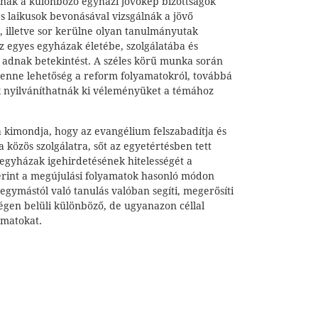
ának a különböző egyházi jövőkép bizottságok
 és laikusok bevonásával vizsgálnák a jövő
, illetve sor kerülne olyan tanulmányutak
z egyes egyházak életébe, szolgálatába és
 adnak betekintést. A széles körű munka során
 lenne lehetőség a reform folyamatokról, továbbá
 nyilváníthatnák ki véleményüket a témához
kimondja, hogy az evangélium felszabadítja és
 közös szolgálatra, sőt az egyetértésben tett
 egyházak igehirdetésének hitelességét a
rint a megújulási folyamatok hasonló módon
 egymástól való tanulás valóban segíti, megerősíti
égen belüli különböző, de ugyanazon céllal
amatokat.