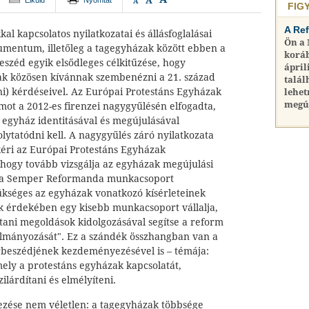
A
Elküld
Nyomtat
A
FIG
A Re
l kapcsolatos nyilatkozatai és állásfoglalásai
Ön a
kumentum, illetőleg a tagegyházak között ebben a
koráb
széd egyik elsődleges célkitűzése, hogy
ápril
ak közösen kívánnak szembenézni a 21. század
talál
ni) kérdéseivel. Az Európai Protestáns Egyházak
lehet
megú
t a 2012-es firenzei nagygyűlésén elfogadta,
z egyház identitásával és megújulásával
ytatódni kell. A nagygyűlés záró nyilatkozata
lkéri az Európai Protestáns Egyházak
hogy tovább vizsgálja az egyházak megújulási
esia Semper Reformanda munkacsoport
kséges az egyházak vonatkozó kísérleteinek
ek érdekében egy kisebb munkacsoport vállalja,
tani megoldások kidolgozásával segítse a reform
lmányozását". Ez a szándék összhangban van a
árbeszédjének kezdeményezésével is – témája:
mely a protestáns egyházak kapcsolatát,
ilárdítani és elmélyíteni.
zése nem véletlen: a tagegyházak többsége