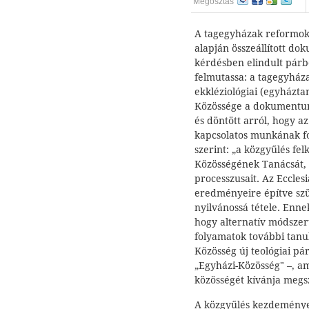
Megosztás
A tagegyházak reformokka
alapján összeállított do
kérdésben elindult párbe
felmutassa: a tagegyház
ekkléziológiai (egyházta
Közössége a dokumentumo
és döntött arról, hogy a
kapcsolatos munkának fol
szerint: „a közgyűlés fe
Közösségének Tanácsát, 
processzusait. Az Eccl
eredményeire építve szü
nyilvánossá tétele. Enn
hogy alternatív módszer
folyamatok további tanu
Közösség új teológiai p
„Egyházi-Közösség" –, a
közösségét kívánja megsz
A közgyűlés kezdeménye