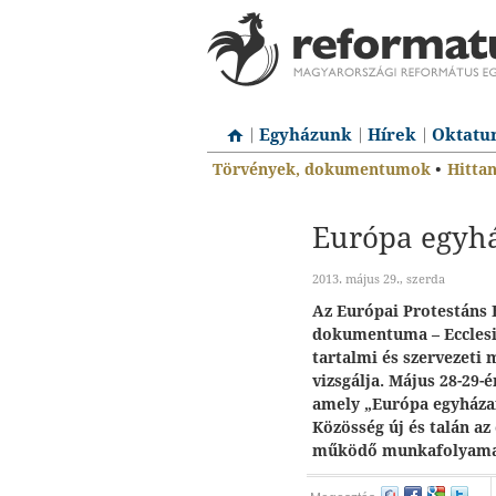
Egyházunk
Hírek
Oktatu
Törvények, dokumentumok
•
Hitta
Európa egyh
2013. május 29., szerda
Az Európai Protestáns
dokumentuma – Ecclesi
tartalmi és szervezeti 
vizsgálja. Május 28-29-
amely „Európa egyházai
Közösség új és talán az
működő munkafolyama