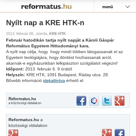
Pályázat
menü
Nyílt nap a KRE HTK-n
2013. február 06., szerda,
KRE-HTK
Február hatodikán tartja nyílt napját a Károli Gáspár
Református Egyetem Hittudományi kara.
A nyílt nap célja, hogy hogy minél többen látogassanak el az
Egyetem teológiájára, hogy döntést hozhassanak arról,
akarnak-e egyházunkban lelkipásztori szolgálatot végezni!
Időpont:
2013. február 6. 9 órától
Helyszín:
KRE HTK, 1091 Budapest, Ráday utca. 28.
Bővebb információ
idekattintva
érhető el.
Reformatus.hu
a közösségi oldalakon
Reformatus.hu
a
közösségi oldalakon