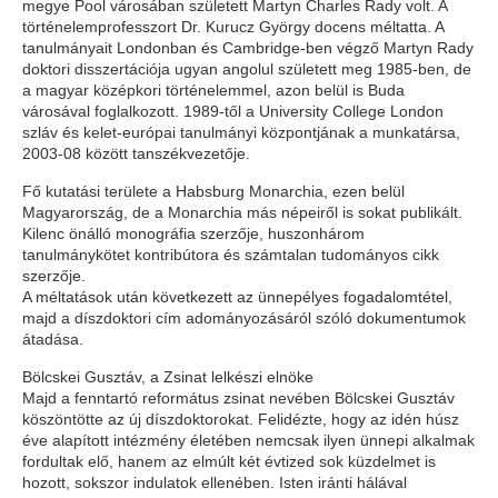
megye Pool városában született Martyn Charles Rady volt. A
történelemprofesszort Dr. Kurucz György docens méltatta. A
tanulmányait Londonban és Cambridge-ben végző Martyn Rady
doktori disszertációja ugyan angolul született meg 1985-ben, de
a magyar középkori történelemmel, azon belül is Buda
városával foglalkozott. 1989-től a University College London
szláv és kelet-európai tanulmányi központjának a munkatársa,
2003-08 között tanszékvezetője.
Fő kutatási területe a Habsburg Monarchia, ezen belül
Magyarország, de a Monarchia más népeiről is sokat publikált.
Kilenc önálló monográfia szerzője, huszonhárom
tanulmánykötet kontribútora és számtalan tudományos cikk
szerzője.
A méltatások után következett az ünnepélyes fogadalomtétel,
majd a díszdoktori cím adományozásáról szóló dokumentumok
átadása.
Bölcskei Gusztáv, a Zsinat lelkészi elnöke
Majd a fenntartó református zsinat nevében Bölcskei Gusztáv
köszöntötte az új díszdoktorokat. Felidézte, hogy az idén húsz
éve alapított intézmény életében nemcsak ilyen ünnepi alkalmak
fordultak elő, hanem az elmúlt két évtized sok küzdelmet is
hozott, sokszor indulatok ellenében. Isten iránti hálával