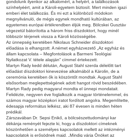
gondolunk ilyenkor az alkalomért, a helyért, a találkozások
színhelyéért, amit a Károli-egyetem biztosít. Mert minden igazi
emberi élet találkozás. És mi ezt a különböző módokon
megnyilvánuló, de mégis egynek mondható kultúrában, az
egyetemes európai értékrendben éljük meg. Bölcskei Gusztáv
végezetül bátorította a három friss díszdoktort, hogy minél
többször térjenek vissza a Károli közösségébe.
Az ünnepség keretében Nikolaus Schneider díszdoktori
előadása is elhangzott. A német egyházvezető „Az egyház és
állam kapcsolata – Megfontolások a Barmeni Teológiai
Nyilatkozat V. tétele alapján" címmel értekezett.
Martyn Rady kedd délután, August Stahl szerda délelőtt tart
előadást díszdoktori kinevezése alkalmából a Károlin, de a
ceremónia keretében ők is köszöntőt mondtak. August Stahl
elsősorban meglepettségének adott hangot rövid beszédében.
Martyn Rady pedig magyarul mondta el ünnepi mondatait.
Felidézte, negyven éve foglalkozik a magyar történelemmel, és
számos magyar középkori iratot fordított angolra. Megemlítette,
édesapja református lelkész, aki 87 évesen is minden héten
prédikál.
Zárszavában Dr. Sepsi Enikő, a bölcsészettudományi kar
dékánja reményét fejezte ki, hogy a díszdoktori címeknek
köszönhetően a személyes kapcsolatok mellett az intézményi
kapcsolatok is erősödnek majd. „Mindig várja Önöket az