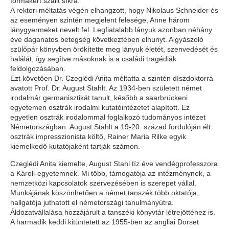
formákért szállt síkra.
A rektori méltatás végén elhangzott, hogy Nikolaus Schneider és
az eseményen szintén megjelent felesége, Anne három
lánygyermeket nevelt fel. Legfiatalabb lányuk azonban néhány
éve daganatos betegség következtében elhunyt. A gyászoló
szülőpár könyvben örökítette meg lányuk életét, szenvedését és
halálát, így segítve másoknak is a családi tragédiák
feldolgozásában.
Ezt követően Dr. Czeglédi Anita méltatta a szintén díszdoktorrá
avatott Prof. Dr. August Stahlt. Az 1934-ben született német
irodalmár germanisztikát tanult, később a saarbrückeni
egyetemen osztrák irodalmi kutatóintézetet alapított. Ez
egyetlen osztrák irodalommal foglalkozó tudományos intézet
Németországban. August Stahlt a 19-20. század fordulóján élt
osztrák impresszionista költő, Rainer Maria Rilke egyik
kiemelkedő kutatójaként tartják számon.
Czeglédi Anita kiemelte, August Stahl tíz éve vendégprofesszora
a Károli-egyetemnek. Mi több, támogatója az intézménynek, a
nemzetközi kapcsolatok szervezésében is szerepet vállal.
Munkájának köszönhetően a német tanszék több oktatója,
hallgatója juthatott el németországi tanulmányútra.
Áldozatvállalása hozzájárult a tanszéki könyvtár létrejöttéhez is.
A harmadik keddi kitüntetett az 1955-ben az angliai Dorset