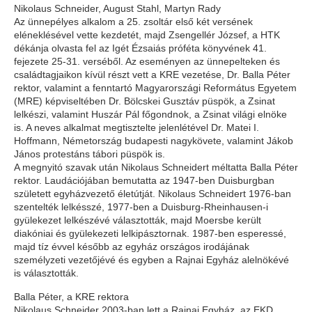
Nikolaus Schneider, August Stahl, Martyn Rady
Az ünnepélyes alkalom a 25. zsoltár első két versének
eléneklésével vette kezdetét, majd Zsengellér József, a HTK
dékánja olvasta fel az Igét Ézsaiás próféta könyvének 41.
fejezete 25-31. verséből. Az eseményen az ünnepelteken és
családtagjaikon kívül részt vett a KRE vezetése, Dr. Balla Péter
rektor, valamint a fenntartó Magyarországi Református Egyetem
(MRE) képviseltében Dr. Bölcskei Gusztáv püspök, a Zsinat
lelkészi, valamint Huszár Pál főgondnok, a Zsinat világi elnöke
is. A neves alkalmat megtisztelte jelenlétével Dr. Matei I.
Hoffmann, Németország budapesti nagykövete, valamint Jákob
János protestáns tábori püspök is.
A megnyitó szavak után Nikolaus Schneidert méltatta Balla Péter
rektor. Laudációjában bemutatta az 1947-ben Duisburgban
született egyházvezető életútját. Nikolaus Schneidert 1976-ban
szentelték lelkésszé, 1977-ben a Duisburg-Rheinhausen-i
gyülekezet lelkészévé választották, majd Moersbe került
diakóniai és gyülekezeti lelkipásztornak. 1987-ben esperessé,
majd tíz évvel később az egyház országos irodájának
személyzeti vezetőjévé és egyben a Rajnai Egyház alelnökévé
is választották.
Balla Péter, a KRE rektora
Nikolaus Schneider 2003-ban lett a Rajnai Egyház, az EKD