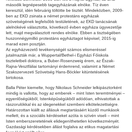
második legnépesebb tagegyházának elnöke. Tíz éven
keresztül, idén februárig töltötte be tisztét. Mindeközben, 2009-
ben az EKD zsinata a német protestáns egyházak
szövetségének legfelsőbb testületének, az EKD tanácsának
alelnökévé választotta, következő évben egyháza ügyvezetője
lett, majd megválasztott rendes elnöke. Ebben a tisztségében
huszonnégymillió protestáns egyháztagot képvisel, 2015-ig
marad ezen posztján.
Az egyházvezető tevékenységét számos elismeréssel
jutalmazták már, a Wuppertal/Bethel-i Egyházi Főiskola
tiszteletbeli doktora, a Buber-Rosenzweig érem, az Észak-
Rajna-Vesztfáliai tartományi érdemrend, valamint a Német
Szakszervezeti Szövetség Hans-Böckler kitüntetésének
birtokosa.
Balla Péter kiemelte, hogy Nikolaus Schneider lelkipásztorként
mindig is vallotta, hogy az emberek – mint Isten teremtményei –
egyenlőségükből, Istenképűségükből adódóan, elhivatottak a
rászorulókkal és az idegenekkel szembeni elkötelezettségre.
Határozottan kiállt az állásuk megtartásáért küzdő munkások
mellett, és a szociális kérdéseket azóta is szívén viseli – mint
Isten emberszeretetének elidegeníthetetlen következményét.
Gazdasági kérdésekben állást foglalva az etikus magatartási