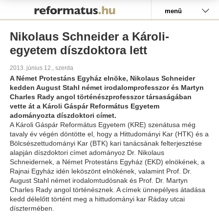
Pályázat
menü
Nikolaus Schneider a Károli-
egyetem díszdoktora lett
2013. június 12., szerda
A Német Protestáns Egyház elnöke, Nikolaus Schneider
kedden August Stahl német irodalomprofesszor és Martyn
Charles Rady angol történészprofesszor társaságában
vette át a Károli Gáspár Református Egyetem
adományozta díszdoktori címet.
A Károli Gáspár Református Egyetem (KRE) szenátusa még
tavaly év végén döntötte el, hogy a Hittudományi Kar (HTK) és a
Bölcsészettudományi Kar (BTK) kari tanácsának felterjesztése
alapján díszdoktori címet adományoz Dr. Nikolaus
Schneidernek, a Német Protestáns Egyház (EKD) elnökének, a
Rajnai Egyház idén leköszönt elnökének, valamint Prof. Dr.
August Stahl német irodalomtudósnak és Prof. Dr. Martyn
Charles Rady angol történésznek. A címek ünnepélyes átadása
kedd délelőtt történt meg a hittudományi kar Ráday utcai
dísztermében.