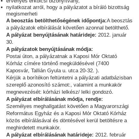
érvényes erkölcsi bizonyítvány,
nyilatkozat arról, hogy a pályázatot a bíráló bizottság
megismerheti
A beosztás betölthetőségének időpontja:
A beosztás
a pályázatok elbírálását követően azonnal betölthető.
A pályázat benyújtásának határideje:
2012. január
30.
A pályázatok benyújtásának módja:
Postai úton, a pályázatnak a Kaposi Mór Oktató
Kórház címére történő megküldésével (7400
Kaposvár, Tallián Gyula u. utca 20-32. ).
Kérjük a borítékon feltüntetni a pályázati adatbázisban
szereplő azonosító számot:, valamint a munkakör
megnevezését: kórházi lelkész/ lelki gondozó.
A pályázat elbírálásának módja, rendje:
Személyes meghallgatást követően a Magyarországi
Református Egyház és a Kaposi Mór Oktató Kórház
közös elbírálásával és döntésével kerül betöltésre a
meghirdetett munkakör.
A pályázat elbírálásának határideje:
2012. február