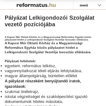
Pályázat
menü
Pályázat Lelkigondozói Szolgálat
vezető pozíciójába
A Kaposi Mór Oktató Kórház és a Magyarországi Református Egyház közös
pályázatot hirdet a Lelkigondozói Szolgálat Vezetője beosztás ellátására.
A Kaposi Mór Oktató Kórház és a Magyarországi
Református Egyház közös pályázatot hirdet a
Lelkigondozói Szolgálat Vezetője beosztás ellátására.
Pályázati feltételek:
egyetem, református lelkész,
vagyonnyilatkozat tételi eljárás lefolytatása,
magyar állampolgárság, büntetlen előélet
A pályázat részeként benyújtandó iratok,
igazolások:
szakmai önéletrajz,
iskolai végzettséget és szakképesítést igazoló
dokumentumok hiteles másolata,