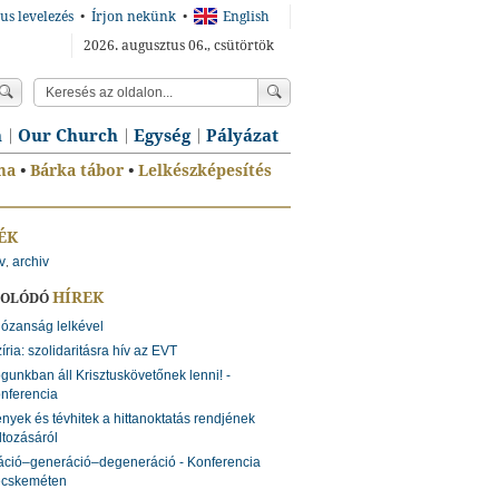
us levelezés
•
Írjon nekünk
•
English
2026. augusztus 06., csütörtök
n
Our Church
Egység
Pályázat
ma
•
Bárka tábor
•
Lelkészképesítés
ÉK
v
archiv
,
HÍREK
SOLÓDÓ
józanság lelkével
íria: szolidaritásra hív az EVT
gunkban áll Krisztuskövetőnek lenni! -
nferencia
nyek és tévhitek a hittanoktatás rendjének
ltozásáról
ció–generáció–degeneráció - Konferencia
cskeméten