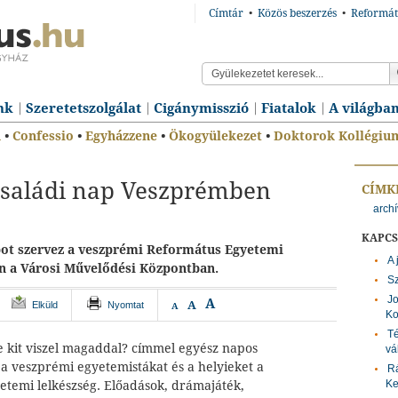
Címtár
•
Közös beszerzés
•
Reformát
nk
Szeretetszolgálat
Cigánymisszió
Fiatalok
A világba
n
•
Confessio
•
Egyházzene
•
Ökogyülekezet
•
Doktorok Kollégiu
 családi nap Veszprémben
CÍMK
archí
KAPC
apot szervez a veszprémi Református Egyetemi
A 
n a Városi Művelődési Központban.
Sz
Jo
A
A
Elküld
Nyomtat
A
Ko
Té
 Te kit viszel magaddal? címmel egyész napos
vá
a veszprémi egyetemistákat és a helyieket a
Rá
Ke
etemi lelkészség. Előadások, drámajáték,