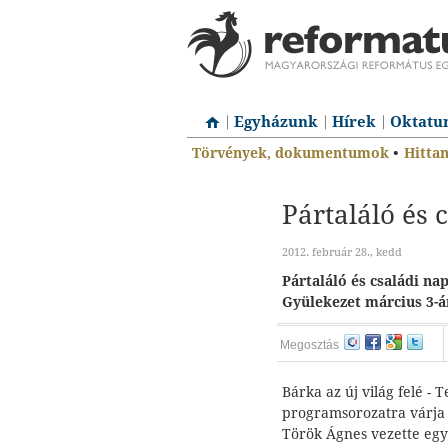
Egyházunk
Hírek
Oktatu
Törvények, dokumentumok
•
Hitta
Pártaláló és
2012. február 28., kedd
Pártaláló és családi n
Gyülekezet március 3-á
Megosztás
Bárka az új világ felé -
programsorozatra várja 
Török Ágnes vezette egy