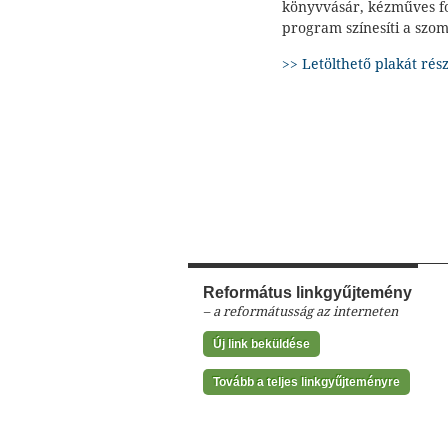
könyvvásár, kézműves fo
program színesíti a szo
>> Letölthető plakát ré
Református linkgyűjtemény
– a reformátusság az interneten
Új link beküldése
Tovább a teljes linkgyűjteményre