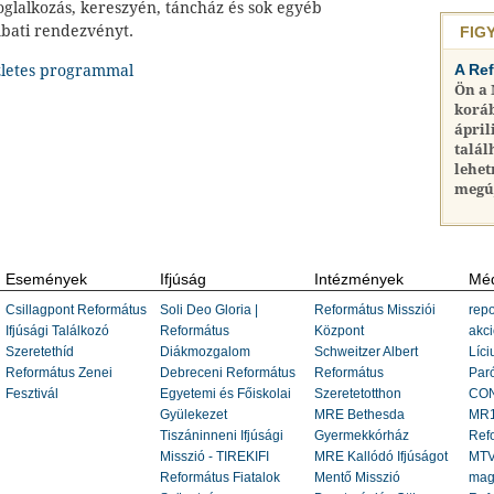
glalkozás, kereszyén, táncház és sok egyéb
mbati rendezvényt.
FIG
A Re
szletes programmal
Ön a
koráb
ápril
talál
lehet
megú
Események
Ifjúság
Intézmények
Méd
Csillagpont Református
Soli Deo Gloria |
Református Missziói
repo
Ifjúsági Találkozó
Református
Központ
akci
Szeretethíd
Diákmozgalom
Schweitzer Albert
Líci
Református Zenei
Debreceni Református
Református
Paró
Fesztivál
Egyetemi és Főiskolai
Szeretetotthon
CON
Gyülekezet
MRE Bethesda
MR1
Tiszáninneni Ifjúsági
Gyermekkórház
Ref
Misszió - TIREKIFI
MRE Kallódó Ifjúságot
MTV
Református Fiatalok
Mentő Misszió
mag