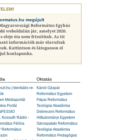
YELEM!
formatus.hu megújult
 Magyarországi Református Egyház
bi weboldalán jár, amelyet 2020.
is eleje óta nem frissítünk. Az itt
ható információk már elavultak
nek. Kattintson és látogasson el
jul honlapunka.
ia
Oktatás
szt.hu | klerikális re-
Károli Gáspár
ók
Református Egyetem
um Médiaportál
Pápai Református
kia Portál
Teológiai Akadémia
FESSIO
Debreceni Református
 Kossuth Rádió -
Hittudományi Egyetem
ormátus Félóra
Sárospataki Református
 Református
Teológiai Akadémia
azin
Református Pedagógiai