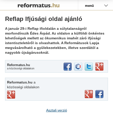
Pályázat
menü
Reflap Ifjúsági oldal ajánló
A január 29-i Reflap ifioldalán a súlytalanságról
morfondírozik Édes Árpád. Az oldalon a külföldi önkéntes
lehetőségek mellett az ökumenikus imahét záró ifjúsági
istentiszteletéről is olvashattok. A Reformátusok Lapja
megvásárolható a gyülekezetekben, illetve szerdától a
nagyobb újságárusoknál.
Reformatus.hu
a közösségi oldalakon
Reformatus.hu
a
közösségi oldalakon
Asztali verzió