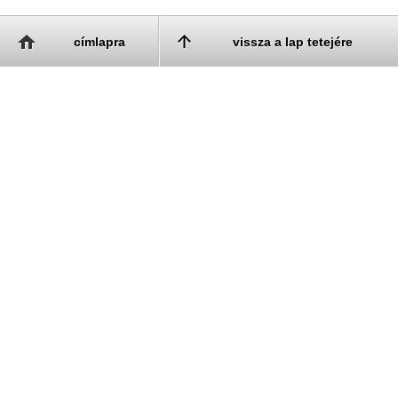
címlapra
vissza a lap tetejére