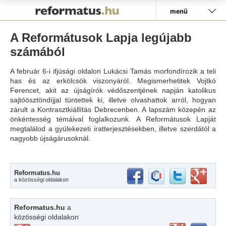
Pályázat
menü
A Reformátusok Lapja legújabb
számából
A február 6-i ifjúsági oldalon Lukácsi Tamás morfondírozik a teli
has és az erkölcsök viszonyáról. Megismerhetitek Vojtkó
Ferencet, akit az újságírók védőszentjének napján katolikus
sajtóösztöndíjjal tüntettek ki, illetve olvashattok arról, hogyan
zárult a Kontrasztkiállítás Debrecenben. A lapszám közepén az
önkéntesség témáival foglalkozunk. A Reformátusok Lapját
megtalálod a gyülekezeti iratterjesztésekben, illetve szerdától a
nagyobb újságárusoknál.
Reformatus.hu
a közösségi oldalakon
Reformatus.hu
a
közösségi oldalakon