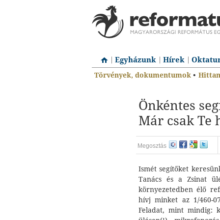
Egyházunk
Hírek
Oktatu
Törvények, dokumentumok
•
Hitta
Önkéntes segí
Már csak Te 
Megosztás
Ismét segítőket keresünk
Tanács és a Zsinat ül
környezetedben élő refo
hívj minket az 1/460-0
Feladat, mint mindig: k