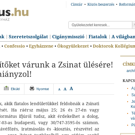
Címtár
•
Közös beszerzés
•
Reformát
nk
Szeretetszolgálat
Cigánymisszió
Fiatalok
A világba
n
•
Confessio
•
Egyházzene
•
Ökogyülekezet
•
Doktorok Kollégiu
tőket várunk a Zsinat ülésére!
CÍMK
archí
hiányzol!
KAPC
A
A 
A
Elküld
Nyomtat
A
Sz
Jo
, akik fiatalos lendületükkel feldobnák a Zsinati
Ko
ését. Ha ráérsz május 25; 26 és 27-én vagy
Té
rmátus ifjúról tudsz, akit érdekelhet a dolog,
vá
7-03-as budapesti, vagy 30/747-3595-ös számon.
Pá
ávéfőzés, iratmásolás és -kiosztás, részvétel az