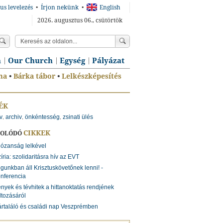
us levelezés
•
Írjon nekünk
•
English
2026. augusztus 06., csütörtök
n
Our Church
Egység
Pályázat
ma
•
Bárka tábor
•
Lelkészképesítés
ÉK
v
archiv
önkéntesség
zsinati ülés
,
,
,
CIKKEK
SOLÓDÓ
józanság lelkével
íria: szolidaritásra hív az EVT
gunkban áll Krisztuskövetőnek lenni! -
nferencia
nyek és tévhitek a hittanoktatás rendjének
ltozásáról
rtaláló és családi nap Veszprémben