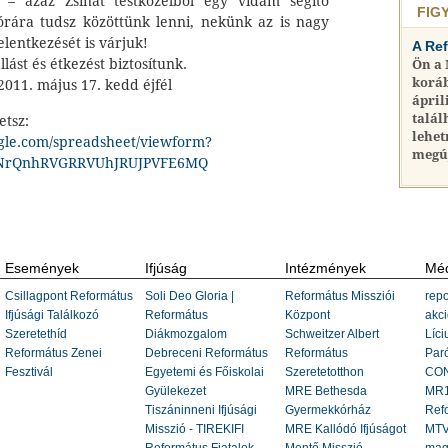
s – azaz Zsinat testközelből egy vidám segítő
FIG
órára tudsz közöttünk lenni, nekünk az is nagy
jelentkezését is várjuk!
A Re
llást és étkezést biztosítunk.
Ön a
koráb
2011. május 17. kedd éjfél
ápril
talál
etsz:
lehet
ogle.com/spreadsheet/viewform?
megú
NrQnhRVGRRVUhJRUJPVFE6MQ
Események
Ifjúság
Intézmények
Méd
Csillagpont Református
Soli Deo Gloria |
Református Missziói
repo
Ifjúsági Találkozó
Református
Központ
akci
Szeretethíd
Diákmozgalom
Schweitzer Albert
Líci
Református Zenei
Debreceni Református
Református
Paró
Fesztivál
Egyetemi és Főiskolai
Szeretetotthon
CON
Gyülekezet
MRE Bethesda
MR1
Tiszáninneni Ifjúsági
Gyermekkórház
Ref
Misszió - TIREKIFI
MRE Kallódó Ifjúságot
MTV