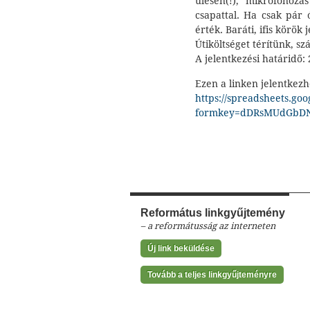
ülésen(!), mikrofonozá
csapattal. Ha csak pár 
érték. Baráti, ifis körök 
Útiköltséget térítünk, szá
A jelentkezési határidő: 
Ezen a linken jelentkezh
https://spreadsheets.go
formkey=dDRsMUdGbD
Református linkgyűjtemény
– a reformátusság az interneten
Új link beküldése
Tovább a teljes linkgyűjteményre