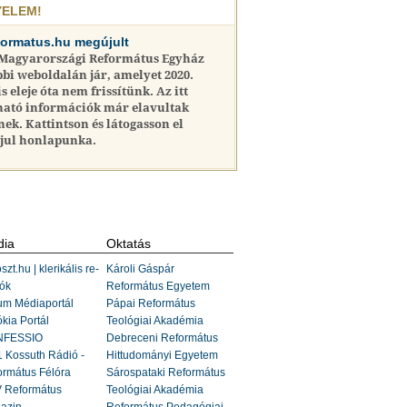
YELEM!
formatus.hu megújult
 Magyarországi Református Egyház
bi weboldalán jár, amelyet 2020.
is eleje óta nem frissítünk. Az itt
ható információk már elavultak
nek. Kattintson és látogasson el
jul honlapunka.
ia
Oktatás
szt.hu | klerikális re-
Károli Gáspár
ók
Református Egyetem
um Médiaportál
Pápai Református
kia Portál
Teológiai Akadémia
FESSIO
Debreceni Református
 Kossuth Rádió -
Hittudományi Egyetem
ormátus Félóra
Sárospataki Református
 Református
Teológiai Akadémia