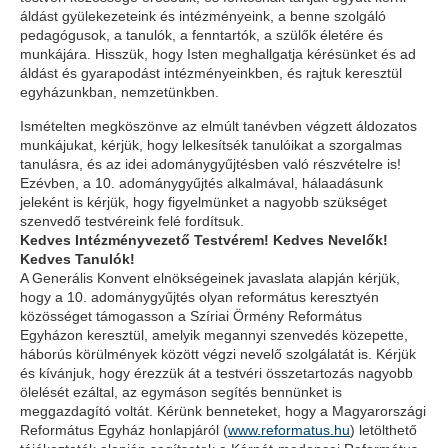
áldást gyülekezeteink és intézményeink, a benne szolgáló
pedagógusok, a tanulók, a fenntartók, a szülők életére és
munkájára. Hisszük, hogy Isten meghallgatja kérésünket és ad
áldást és gyarapodást intézményeinkben, és rajtuk keresztül
egyházunkban, nemzetünkben.
Ismételten megköszönve az elmúlt tanévben végzett áldozatos
munkájukat, kérjük, hogy lelkesítsék tanulóikat a szorgalmas
tanulásra, és az idei adománygyűjtésben való részvételre is!
Ezévben, a 10. adománygyűjtés alkalmával, hálaadásunk
jeleként is kérjük, hogy figyelmünket a nagyobb szükséget
szenvedő testvéreink felé fordítsuk.
Kedves Intézményvezető Testvérem! Kedves Nevelők!
Kedves Tanulók!
A Generális Konvent elnökségeinek javaslata alapján kérjük,
hogy a 10. adománygyűjtés olyan református keresztyén
közösséget támogasson a Szíriai Örmény Református
Egyházon keresztül, amelyik megannyi szenvedés közepette,
háborús körülmények között végzi nevelő szolgálatát is. Kérjük
és kívánjuk, hogy érezzük át a testvéri összetartozás nagyobb
ölelését ezáltal, az egymáson segítés bennünket is
meggazdagító voltát. Kérünk benneteket, hogy a Magyarországi
Református Egyház honlapjáról (
www.reformatus.hu
) letölthető