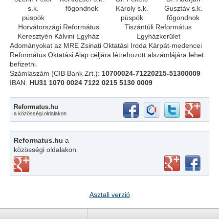
s.k.
főgondnok
Károly s.k.
Gusztáv s.k.
püspök
püspök
főgondnok
Horvátországi Református
Tiszántúli Református
Keresztyén Kálvini Egyház
Egyházkerület
Adományokat az MRE Zsinati Oktatási Iroda Kárpát-medencei
Református Oktatási Alap céljára létrehozott alszámlájára lehet
befizetni.
Számlaszám (CIB Bank Zrt.):
10700024-71220215-51300009
IBAN:
HU31 1070 0024 7122 0215 5130 0009
Reformatus.hu
a közösségi oldalakon
Reformatus.hu
a
közösségi oldalakon
Asztali verzió