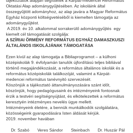
tájékoztatók alapján segítsetek a Kárpát-medencei Református
Oktatási Alap adománygyűjtésében. Az iskoláink által
összegyűjtött adományhoz, az alap javára a Magyar Református
Egyház központi költségvetéséből is kiemelten támogatja az
adománygyűjtést.
A 2019. év 10. alkalommal sorrakerülő adománygyűjtés egy
kiemelt cél támogatását szolgálja:
A SZÍRIAI ÖRMÉNY REFORMÁTUS EGYHÁZ
DAMASZKUSZI
ÁLTALÁNOS ISKOLÁJÁNAK TÁMOGATÁSA
Ezen kívül az alap támogatja a Bibliaprogramot – a külhoni
középiskolák 9. évfolyamán tanulók újfordítású teljes bibliával
történő megajándékozását, a református általános iskolák és a
református középiskolák találkozóját, valamint a Kárpát-
medencei református tanévnyitó szervezését.
Köszönjük a tájékoztató áttanulmányozására szánt időt,
köszönjük, hogy pedagógusaink és intézményeink fontosnak
érzik a testvéri segítségnyújtást, és elkötelezettek a református
keresztyén intézményes nevelés ügye mellett.
Intézményeink életére, a bennük munkálkodók szolgálatára,
közösségeink gyarapodására Isten áldását kérjük.
2019. november havában
Dr. Szabó
Veres Sándor
Steinbach
Dr. Huszár Pál