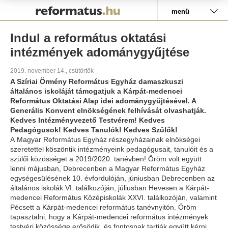
Pályázat
menü
Indul a református oktatási
intézmények adománygyűjtése
2019. november 14., csütörtök
A Szíriai Örmény Református Egyház damaszkuszi
általános iskoláját támogatjuk a Kárpát-medencei
Református Oktatási Alap idei adománygyűjtésével. A
Generális Konvent elnökségének felhívását olvashatják.
Kedves Intézményvezető Testvérem! Kedves
Pedagógusok! Kedves Tanulók! Kedves Szülők!
A
Magyar Református Egyház részegyházainak elnökségei
szeretettel köszöntik intézményeink pedagógusait, tanulóit és a
szülői közösséget a 2019/2020. tanévben! Öröm volt együtt
lenni májusban, Debrecenben a Magyar Református Egyház
egységesülésének 10. évfordulóján, júniusban Debrecenben az
általános iskolák VI. találkozóján, júliusban Hevesen a Kárpát-
medencei Református Középiskolák XXVI. találkozóján, valamint
Pécsett a Kárpát-medencei református tanévnyitón. Öröm
tapasztalni, hogy a Kárpát-medencei református intézmények
testvéri közössége erősödik, és fontosnak tartják együtt kérni