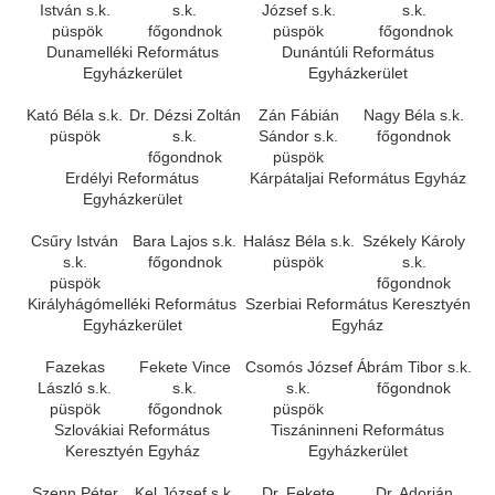
István s.k.
s.k.
József s.k.
s.k.
püspök
főgondnok
püspök
főgondnok
Dunamelléki Református
Dunántúli Református
Egyházkerület
Egyházkerület
Kató Béla s.k.
Dr. Dézsi Zoltán
Zán Fábián
Nagy Béla s.k.
püspök
s.k.
Sándor s.k.
főgondnok
főgondnok
püspök
Erdélyi Református
Kárpátaljai Református Egyház
Egyházkerület
Csűry István
Bara Lajos s.k.
Halász Béla s.k.
Székely Károly
s.k.
főgondnok
püspök
s.k.
püspök
főgondnok
Királyhágómelléki Református
Szerbiai Református Keresztyén
Egyházkerület
Egyház
Fazekas
Fekete Vince
Csomós József
Ábrám Tibor s.k.
László s.k.
s.k.
s.k.
főgondnok
püspök
főgondnok
püspök
Szlovákiai Református
Tiszáninneni Református
Keresztyén Egyház
Egyházkerület
Szenn Péter
Kel József s.k.
Dr. Fekete
Dr. Adorján