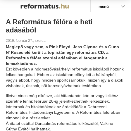
Pályázat
menü
A Református félóra e heti
adásából
2019. február 27., szerda
Meglepő vagy sem, a Pink Floyd, Jess Glynne és a Guns
N' Roses elé került a toplistán egy református CD, a
Református félóra szerdai adásában ellátogatunk a
lemezkiadóhoz.
Ezt követően a hódmezővásárhelyi református iskolából hozunk
lelkes hangokat. Ebben az iskolában előny lett a hátrányból,
vagyis abból, hogy nincsen sportcsarnokuk: hiszen így a diákok
vívhatnak, úsznak, sőt korcsolyázhatnak tesiórákon.
Illetve nincs még elkésve, aki hittantanár, kántor vagy lelkész
szeretne lenni: február 28-ig jelentkezhetnek lelkésznek,
kántornak és hitoktatóknak az érdeklődők a Debreceni
Református Hittudományi Egyetemre. A Református félórában
elmondjuk a részleteket.
Áhítatot ezúttal Dunaalmás református lelkészétől, Valkiné
Gúthy Évától hallhatnak.