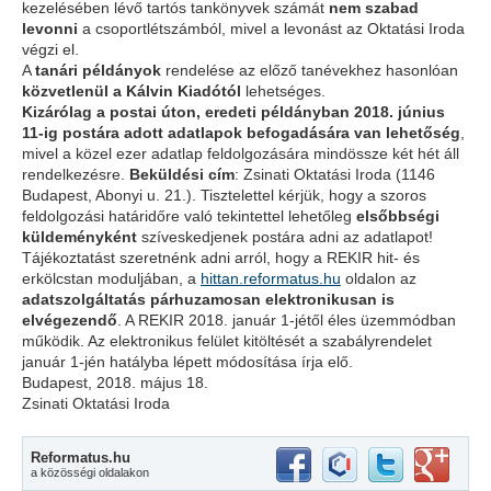
kezelésében lévő tartós tankönyvek számát
nem szabad
levonni
a csoportlétszámból, mivel a levonást az Oktatási Iroda
végzi el.
A
tanári példányok
rendelése az előző tanévekhez hasonlóan
közvetlenül a Kálvin Kiadótól
lehetséges.
Kizárólag a postai úton, eredeti példányban 2018. június
11-ig postára adott adatlapok befogadására van lehetőség
,
mivel a közel ezer adatlap feldolgozására mindössze két hét áll
rendelkezésre.
Beküldési cím
: Zsinati Oktatási Iroda (1146
Budapest, Abonyi u. 21.). Tisztelettel kérjük, hogy a szoros
feldolgozási határidőre való tekintettel lehetőleg
elsőbbségi
küldeményként
szíveskedjenek postára adni az adatlapot!
Tájékoztatást szeretnénk adni arról, hogy a REKIR hit- és
erkölcstan moduljában, a
hittan.reformatus.hu
oldalon az
adatszolgáltatás párhuzamosan elektronikusan is
elvégezendő
. A REKIR 2018. január 1-jétől éles üzemmódban
működik. Az elektronikus felület kitöltését a szabályrendelet
január 1-jén hatályba lépett módosítása írja elő.
Budapest, 2018. május 18.
Zsinati Oktatási Iroda
Reformatus.hu
a közösségi oldalakon