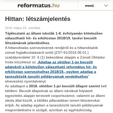
Pályázat
menü
Hittan: létszámjelentés
2018. május 19., szombat
Tájékoztató az állami iskolák 1-8. évfolyamán kötelezően
választható hit- és erkölcstan 2018/19. tanévi becsült
létszámának jelentéséhez.
A hittanoktatás szervezésének rendjéről és a hittanoktatók
zsinati foglalkoztatásáról szóló [ZST-91/2016.06.01.]
szabályrendelet 10. § (1) bekezdése alapján a Zsinati Oktatási
Iroda közzéteszi az „
Adatlap az október 1-jei becsült
adatokról a kötelezően választható református hit- és
erkölcstan szervezéséhez 2018/19., egyben adatlap a
taneszközök tanulói példányainak rendeléséhez
"
elnevezésű nyomtatványt.
Az adatlapot a
2018. október 1-jei becsült állapot szerint
kell
kitölteni. Becsült állapotnak az állami iskolával folytatott
egyeztetés alapján tervezett csoportszámot, valamint az állami
iskola által közölt, a kitöltés pillanatában ismert létszámokat
értjük. Az adatlap egyben a taneszközök tanulói példányainak
megrendelésére is szolgál, azonban az egyházközség