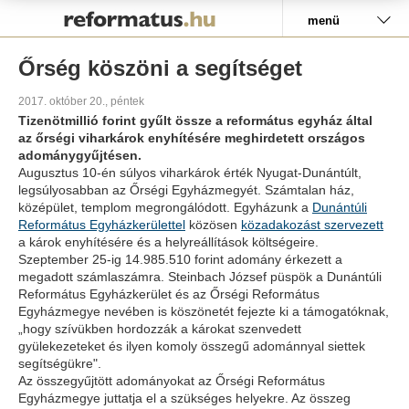
Pályázat
menü
Őrség köszöni a segítséget
2017. október 20., péntek
Tizenötmillió forint gyűlt össze a református egyház által
az őrségi viharkárok enyhítésére meghirdetett országos
adománygyűjtésen.
Augusztus 10-én súlyos viharkárok érték Nyugat-Dunántúlt,
legsúlyosabban az Őrségi Egyházmegyét. Számtalan ház,
középület, templom megrongálódott. Egyházunk a
Dunántúli
Református Egyházkerülettel
közösen
közadakozást szervezett
a károk enyhítésére és a helyreállítások költségeire.
Szeptember 25-ig 14.985.510 forint adomány érkezett a
megadott számlaszámra. Steinbach József püspök a Dunántúli
Református Egyházkerület és az Őrségi Református
Egyházmegye nevében is köszönetét fejezte ki a támogatóknak,
„hogy szívükben hordozzák a károkat szenvedett
gyülekezeteket és ilyen komoly összegű adománnyal siettek
segítségükre".
Az összegyűjtött adományokat az Őrségi Református
Egyházmegye juttatja el a szükséges helyekre. Az összeg