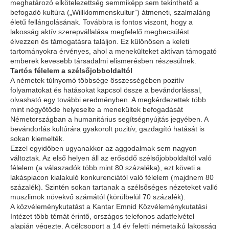
meghatározó elkötelezettség semmiképp sem tekinthető a
befogadó kultúra („Willklommenskultur”) átmeneti, szalmaláng
életű fellángolásának. Továbbra is fontos viszont, hogy a
lakosság aktív szerepvállalása megfelelő megbecsülést
élvezzen és támogatásra találjon. Ez különösen a keleti
tartományokra érvényes, ahol a menekülteket aktívan támogató
emberek kevesebb társadalmi elismerésben részesülnek.
Tartós félelem a szélsőjobboldaltól
A németek túlnyomó többsége összességében pozitív
folyamatokat és hatásokat kapcsol össze a bevándorlással,
olvasható egy további eredményben. A megkérdezettek több
mint négyötöde helyeselte a menekültek befogadását
Németországban a humanitárius segítségnyújtás jegyében. A
bevándorlás kultúrára gyakorolt pozitív, gazdagító hatását is
sokan kiemelték.
Ezzel egyidőben ugyanakkor az aggodalmak sem nagyon
változtak. Az első helyen áll az erősödő szélsőjobboldaltól való
félelem (a válaszadók több mint 80 százaléka), ezt követi a
lakáspiacon kialakuló konkurenciától való félelem (majdnem 80
százalék). Szintén sokan tartanak a szélsőséges nézeteket valló
muszlimok növekvő számától (körülbelül 70 százalék).
A közvéleménykutatást a Kantar Emnid Közvéleménykutatási
Intézet több témát érintő, országos telefonos adatfelvétel
alapján végezte. A célcsoport a 14 év feletti németajkú lakosság