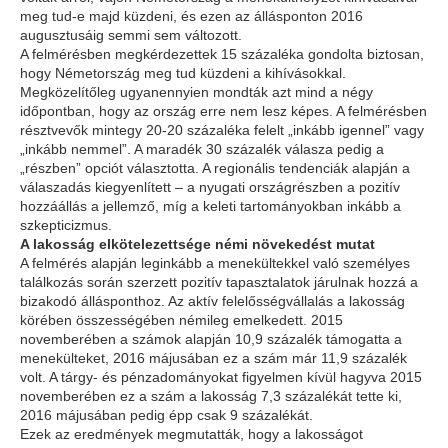
meg tud-e majd küzdeni, és ezen az állásponton 2016
augusztusáig semmi sem változott.
A felmérésben megkérdezettek 15 százaléka gondolta biztosan,
hogy Németország meg tud küzdeni a kihívásokkal.
Megközelítőleg ugyanennyien mondták azt mind a négy
időpontban, hogy az ország erre nem lesz képes. A felmérésben
résztvevők mintegy 20-20 százaléka felelt „inkább igennel” vagy
„inkább nemmel”. A maradék 30 százalék válasza pedig a
„részben” opciót választotta. A regionális tendenciák alapján a
válaszadás kiegyenlített – a nyugati országrészben a pozitív
hozzáállás a jellemző, míg a keleti tartományokban inkább a
szkepticizmus.
A lakosság elkötelezettsége némi növekedést mutat
A felmérés alapján leginkább a menekültekkel való személyes
találkozás során szerzett pozitív tapasztalatok járulnak hozzá a
bizakodó állásponthoz. Az aktív felelősségvállalás a lakosság
körében összességében némileg emelkedett. 2015
novemberében a számok alapján 10,9 százalék támogatta a
menekülteket, 2016 májusában ez a szám már 11,9 százalék
volt. A tárgy- és pénzadományokat figyelmen kívül hagyva 2015
novemberében ez a szám a lakosság 7,3 százalékát tette ki,
2016 májusában pedig épp csak 9 százalékát.
Ezek az eredmények megmutatták, hogy a lakosságot