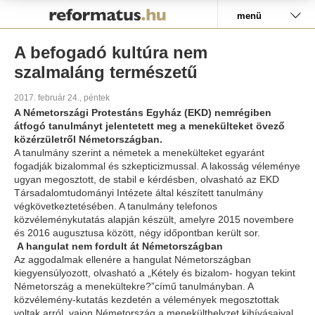
Pályázat
menü
A befogadó kultúra nem
szalmaláng természetű
2017. február 24., péntek
A Németországi Protestáns Egyház (EKD) nemrégiben
átfogó tanulmányt jelentetett meg a menekülteket övező
közérzületről Németországban.
A tanulmány szerint a németek a menekülteket egyaránt
fogadják bizalommal és szkepticizmussal. A lakosság véleménye
ugyan megosztott, de stabil e kérdésben, olvasható az EKD
Társadalomtudományi Intézete által készített tanulmány
végkövetkeztetésében. A tanulmány telefonos
közvéleménykutatás alapján készült, amelyre 2015 novembere
és 2016 augusztusa között, négy időpontban került sor.
A hangulat nem fordult át Németországban
Az aggodalmak ellenére a hangulat Németországban
kiegyensúlyozott, olvasható a „Kétely és bizalom- hogyan tekint
Németország a menekültekre?”című tanulmányban. A
közvélemény-kutatás kezdetén a vélemények megosztottak
voltak arról, vajon Németország a menekülthelyzet kihívásaival