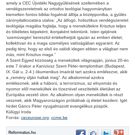
amely a CEC Újvidéki Nagygyűlésének szellemében a
vendégszeretetnek az ortodox teológiai hagyományban
kiemelten fontos bibliai fogalmát állítja a középpontba, a gyűlés
zárónyilatkozatára utalva: „Az átfogó, holisztikus vendégszeretet
teológiája magába foglalja, hogy a menekültekre Krisztus teljes
és tökéletes képeként, ikonjaként tekintünk. Isten igéjének
’szemüvegén’ keresztül értékelhetjük igazán az emberi életet,
kollektívan és a maga személyes valóságában egyaránt. Az
pedig tény, hogy az első és valódi idegen ebben a világban nem
más, mint Krisztus maga.”
A Szent Egyed közösség a menekültek világnapján, június 20-én
este 7 órakor a Kaníziusz Szent Péter-templomban (Budapest,
IX. Gát u. 2-4.) ökumenikus imaórát tart azokra emlékezve, akik
a „remény útján haltak meg”. Az alkalommal azokra
emlékeznek, akik a háború, a terrorizmus, az elnyomás és
nyomor elől menekültek és tízezrével veszítették életüket az
Európába vezető úton. Az alkalmon olyan menekültek is részt
vesznek, akik Magyarországon próbálnak új életet kezdeni. Igét
hirdet Gáncs Péter nyugalmazott evangélikus püspök.
Külügyi Iroda
Forrás:
ceceurope.org
,
ccme.be
Reformatus.hu