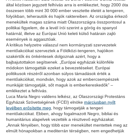
által közösen jegyzett felhívás arra is emlékeztet, hogy 2000 óta
összesen több mint 30 000 ember vesztette életét a tengeren,
folyókban, teherautók és hajók raktereiben. Az országba érkező
menekültek magas száma miatt Olaszországra összpontosul a
politikai figyelem, de a levél írói szerint a görög és spanyol
határnál, illetve az Európai Unió keleti külső határain zajló
események is aggasztóak.
A kritikus helyzetre válaszul nem kormányzati szervezetek
mentőakciókat szerveztek a Földközi-tengeren, hajóikon
szakértők és önkéntesek dolgoznak azért, hogy a
bajbajutottakon segítsenek. „Európai egyházak különféle
módokon támogatták ezeket a bevezetéseket. Európai
politikusok részéről azonban súlyos támadások érték a
mentőakciókat, mondván, hogy azok az embercsempészek
munkáját támogatják, sőt maguk is emberkereskedők” –
emlékeztet a felhívás.
Luca Maria Negro valdens lelkész, az Olaszországi Protestáns
Egyházak Szövetségének (FCEI) elnöke
márciusban nyílt
levélben erősítette meg
, hogy támogatják a tengeri
mentőakciókat. Ebben, ahogy fogalmazott Negro, bibliai és
humanitárius alapelvek vezették a résztvevő egyházakat.
„Annak fényében, hogy több ezer menekültet mentettek meg az
elmúlt hónapokban a mediterrán térségben, nem engedhetjük