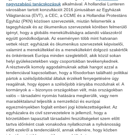
nagyszabású tanácskozásuk
alkalmával. A hollandiai Lunteren
városában tartott konzultációt 2016 júniusában az Egyházak
Világtanácsa (EVT), a CEC, a CCME és a Hollandiai Protestáns
Egyház (PKN) közösen szervezeték, miután felismerték a
tagegyházaik és az ökumenikus szervezetek körében felmerülő
igényt, hogy a globális menekültválságra adandó válaszokról
együtt gondolkodjanak. Az eseményen több mint hatvanan
vettek részt: egyházak és ökumenikus szervezetek képviselői,
valamint a menekültekkel és a menekültekért dolgozó szakértők
és önkéntesek Európa minden szegletéből, akik közül sokan
helyi gyülekezetekben vagy csoportokban tevékenykednek.
A résztvevők komoly aggodalmuknak adtak hangot azzal a
tendenciával kapcsolatban, hogy a fősodorban található politikai
pártok a szélsőjobboldal általuk érzékelt fenyegetésére úgy
reagálnak, hogy éppen a szélsőjobb irányába mozdulnak el. A
kormányok a – bizonyos országokban vélt, más országokban
valós – társadalmi nyomás hatására megkerülik, vagy nem
maradéktalanul teljesítik a nemzetközi és európai
egyezményekben foglalt emberi jogi kötelezettségeiket. Az
egyházakra és civil szervezetekre is jellemző, hogy a
körzetükben tapasztalt társadalmi feszültségeket szem előtt
tartva időnként csak vonakodva nyilatkoznak a nyilvánosság
előtt ezekről a tendenciákról, annak ellenére, hogy közben