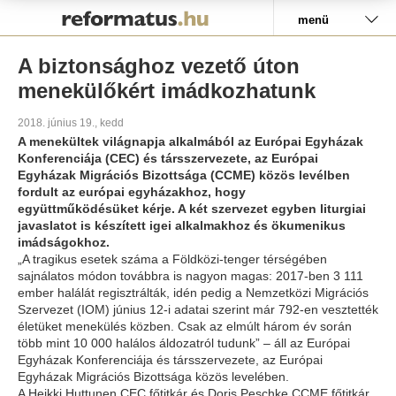
Pályázat
menü
A biztonsághoz vezető úton
menekülőkért imádkozhatunk
2018. június 19., kedd
A menekültek világnapja alkalmából az Európai Egyházak
Konferenciája (CEC) és társszervezete, az Európai
Egyházak Migrációs Bizottsága (CCME) közös levélben
fordult az európai egyházakhoz, hogy
együttműködésüket kérje. A két szervezet egyben liturgiai
javaslatot is készített igei alkalmakhoz és ökumenikus
imádságokhoz.
„A tragikus esetek száma a Földközi-tenger térségében
sajnálatos módon továbbra is nagyon magas: 2017-ben 3 111
ember halálát regisztrálták, idén pedig a Nemzetközi Migrációs
Szervezet (IOM) június 12-i adatai szerint már 792-en vesztették
életüket menekülés közben. Csak az elmúlt három év során
több mint 10 000 halálos áldozatról tudunk” – áll az Európai
Egyházak Konferenciája és társszervezete, az Európai
Egyházak Migrációs Bizottsága közös levelében.
A Heikki Huttunen CEC főtitkár és Doris Peschke CCME főtitkár