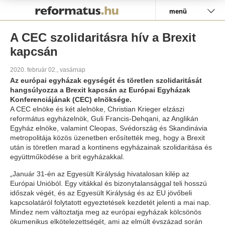
Pályázat
menü
A CEC szolidaritásra hív a Brexit
kapcsán
2020. február 02., vasárnap
Az európai egyházak egységét és töretlen szolidaritását
hangsúlyozza a Brexit kapcsán az Európai Egyházak
Konferenciájának (CEC) elnöksége.
A CEC elnöke és két alelnöke, Christian Krieger elzászi
református egyházelnök, Guli Francis-Dehqani, az Anglikán
Egyház elnöke, valamint Cleopas, Svédország és Skandinávia
metropolitája közös üzenetben erősítették meg, hogy a Brexit
után is töretlen marad a kontinens egyházainak szolidaritása és
együttműködése a brit egyházakkal.
„Január 31-én az Egyesült Királyság hivatalosan kilép az
Európai Unióból. Egy vitákkal és bizonytalansággal teli hosszú
időszak végét, és az Egyesült Királyság és az EU jövőbeli
kapcsolatáról folytatott egyeztetések kezdetét jelenti a mai nap.
Mindez nem változtatja meg az európai egyházak kölcsönös
ökumenikus elkötelezettségét, ami az elmúlt évszázad során