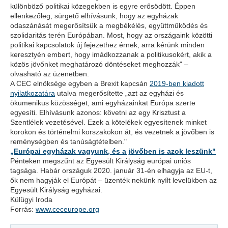
különböző politikai közegekben is egyre erősödött. Éppen
ellenkezőleg, sürgető elhívásunk, hogy az egyházak
odaszánását megerősítsük a megbékélés, együttműködés és
szolidaritás terén Európában. Most, hogy az országaink közötti
politikai kapcsolatok új fejezethez érnek, arra kérünk minden
keresztyén embert, hogy imádkozzanak a politikusokért, akik a
közös jövőnket meghatározó döntéseket meghozzák" –
olvasható az üzenetben.
A CEC elnöksége egyben a Brexit kapcsán
2019-ben kiadott
nyilatkozatára
utalva megerősítette „azt az egyházi és
ökumenikus közösséget, ami egyházainkat Európa szerte
egyesíti. Elhívásunk azonos: követni az egy Krisztust a
Szentlélek vezetésével. Ezek a kötelékek egyesítenek minket
korokon és történelmi korszakokon át, és vezetnek a jövőben is
reménységben és tanúságtételben."
„Európai egyházak vagyunk, és a jövőben is azok leszünk"
Pénteken megszűnt az Egyesült Királyság európai uniós
tagsága. Habár országuk 2020. január 31-én elhagyja az EU-t,
ők nem hagyják el Európát – üzenték nekünk nyílt levelükben az
Egyesült Királyság egyházai.
Külügyi Iroda
Forrás:
www.ceceurope.org