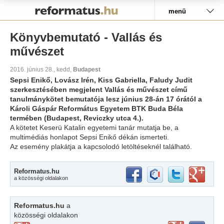
Pályázat
menü
Könyvbemutató - Vallás és
művészet
2016. június 28., kedd,
Budapest
Sepsi Enikő, Lovász Irén, Kiss Gabriella, Faludy Judit
szerkesztésében megjelent Vallás és művészet című
tanulmánykötet bemutatója lesz június 28-án 17 órától a
Károli Gáspár Református Egyetem BTK Buda Béla
termében (Budapest, Reviczky utca 4.).
A kötetet Keserü Katalin egyetemi tanár mutatja be, a
multimédiás honlapot Sepsi Enikő dékán ismerteti.
Az esemény plakátja a kapcsolodó letöltéseknél található.
Reformatus.hu
a közösségi oldalakon
Reformatus.hu
a
közösségi oldalakon