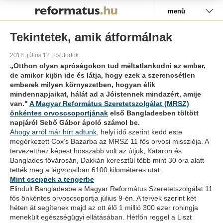
Pályázat
menü
Tekintetek, amik átformálnak
2018. július 12., csütörtök
„Otthon olyan apróságokon tud méltatlankodni az ember,
de amikor kijön ide és látja, hogy ezek a szerencsétlen
emberek milyen környezetben, hogyan élik
mindennapjaikat, hálát ad a Jóistennek mindazért, amije
van."
A Magyar Református Szeretetszolgálat (MRSZ)
önkéntes orvoscsoportjának
első Bangladesben töltött
napjáról Sebő Gábor ápoló számol be.
Ahogy arról már hírt adtunk
, helyi idő szerint kedd este
megérkezett Cox’s Bazarba az MRSZ 11 fős orvosi missziója. A
tervezetthez képest hosszabb volt az útjuk, Kataron és
Banglades fővárosán, Dakkán keresztül több mint 30 óra alatt
tették meg a légvonalban 6100 kilométeres utat.
Mint cseppek a tengerbe
Elindult Bangladesbe a Magyar Református Szeretetszolgálat 11
fős önkéntes orvoscsoportja július 9-én. A tervek szerint két
héten át segítenek majd az ott élő 1 millió 300 ezer rohingja
menekült egészségügyi ellátásában. Hétfőn reggel a Liszt