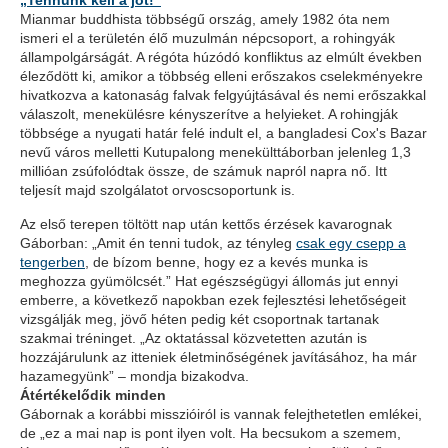
„Tennünk kell a jót!"
Mianmar buddhista többségű ország, amely 1982 óta nem
ismeri el a területén élő muzulmán népcsoport, a rohingyák
állampolgárságát. A régóta húzódó konfliktus az elmúlt években
éleződött ki, amikor a többség elleni erőszakos cselekményekre
hivatkozva a katonaság falvak felgyújtásával és nemi erőszakkal
válaszolt, menekülésre kényszerítve a helyieket. A rohingják
többsége a nyugati határ felé indult el, a bangladesi Cox's Bazar
nevű város melletti Kutupalong menekülttáborban jelenleg 1,3
millióan zsúfolódtak össze, de számuk napról napra nő. Itt
teljesít majd szolgálatot orvoscsoportunk is.
Az első terepen töltött nap után kettős érzések kavarognak
Gáborban: „Amit én tenni tudok, az tényleg
csak egy csepp a
tengerben
, de bízom benne, hogy ez a kevés munka is
meghozza gyümölcsét.” Hat egészségügyi állomás jut ennyi
emberre, a következő napokban ezek fejlesztési lehetőségeit
vizsgálják meg, jövő héten pedig két csoportnak tartanak
szakmai tréninget. „Az oktatással közvetetten azután is
hozzájárulunk az itteniek életminőségének javításához, ha már
hazamegyünk” – mondja bizakodva.
Átértékelődik minden
Gábornak a korábbi misszióiról is vannak felejthetetlen emlékei,
de „ez a mai nap is pont ilyen volt. Ha becsukom a szemem,