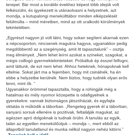
terepet. Bár most a korábbi évekhez képest több idejük volt
felkészülni, és igyekezett is utánaolvasni a helyzetnek, azt
mondja, a kutupalongi menekülttábor minden elképzelését
felülmúlta – mind méretben, mind az ott uralkodó körülmények
tekintetében.
„Egyrészt nagyon jó volt látni, hogy sokan segíteni akarnak ezen
a népcsoporton, nincsenek magukra hagyva, ugyanakkor pedig
megdöbbentő az a szegénység, amit itt tapasztalunk” – osztja
meg élményeit. „Nem lehet leírni azokat a színeket, szagokat, a
mégis csillogó gyermektekinteteket. Próbáltuk ép ésszel felfogni,
amit láttunk, de ezt nem lehet. Ahhoz heteknek, hónapoknak kell
eltelnie. Sokat járt ma a fejemben, hogy mit csinálnék, ha én
ebbe a helyzetbe kerülnék. Nem biztos, hogy tudnék olyan erős
lenni, mint ők. ”
Ugyanakkor örömmel tapasztalta, hogy a rohingják még a
hatalmas és mély nyomor közepette is odafigyelnek a
gyerekekre: vannak biztonságos játszóházak, és egyfajta
oktatás is működik a táborban. „Rengeteg gyerek él a táborban,
sanyarú sorsuk ellenére is pozitívak, feltalálják magukat, az
egészen apró dolgoknak is tudnak örülni. A tanulás az egyik,
talán az egyetlen menekülőútjuk – mondja –, mert ebből az
állapotból tanulatlanul és munka nélkül nagyon nehéz kitörni.”