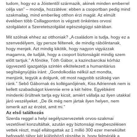
tudom, hogy ez a Jóistentől származik, akinek minden emberrel
célja van” – mondja, hozzátéve: ebben a csoportban pedig mind
szakmailag, mind emberileg otthon érzi magát. Az elmúlt
években több Csillagponton is végzett önkéntes orvosi
szolgálatot a Szeretetszolgálat egészségügyi sátrában.
Mit szólnak ehhez az otthoniak? „A családom is tudja, hogy ez a
szenvedélyem, így persze féltenek, de mindig rábólintanak,
hogy menjek. Azt mindig kikötik, hogy nagyon vigyázzak
magamra, de tudják, hogy a csoport biztonságát mindig szem
előtt tartjuk.” A főnöke, Tóth Gábor, a kazincbarcikai kórház
ügyvezető igazgatója szintén elkötelezett a humanitárius
segítségnyújtás iránt: „Gondolkodás nélkül azt mondta,
menjünk, tegyük a dolgunk, ott most nagyobb szükség van
ránk.” Sebő Gábornak és kolléganőjének, Kiss Adriennek nem is
kellett szabadságot kivennie erre a két hétre. Egyébként
mindenki őrültnek tartja egy kicsit, amiért vállalja az ilyen utakkal
járó veszélyeket. „De ők még nem jártak ilyen helyen, nem
ismerik azt az érzést, amit mi.”
Az első találkozás
Szerda reggel a helyi segélyszervezetek orvos-szakmai
vezetőivel konzultáltak, azután egy biztonsági megbeszélésen
vettek részt, majd ellátogattak az 1 millió 300 ezer menekültet
befogadó tábor két különböző részébe is, hogy felmérjék a