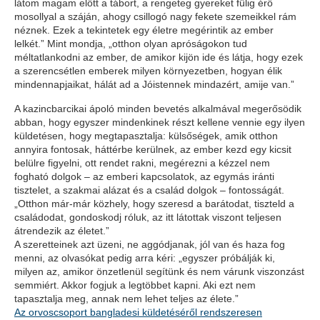
látom magam előtt a tábort, a rengeteg gyereket fülig érő
mosollyal a száján, ahogy csillogó nagy fekete szemeikkel rám
néznek. Ezek a tekintetek egy életre megérintik az ember
lelkét.” Mint mondja, „otthon olyan apróságokon tud
méltatlankodni az ember, de amikor kijön ide és látja, hogy ezek
a szerencsétlen emberek milyen környezetben, hogyan élik
mindennapjaikat, hálát ad a Jóistennek mindazért, amije van.”
A kazincbarcikai ápoló minden bevetés alkalmával megerősödik
abban, hogy egyszer mindenkinek részt kellene vennie egy ilyen
küldetésen, hogy megtapasztalja: külsőségek, amik otthon
annyira fontosak, háttérbe kerülnek, az ember kezd egy kicsit
belülre figyelni, ott rendet rakni, megérezni a kézzel nem
fogható dolgok – az emberi kapcsolatok, az egymás iránti
tisztelet, a szakmai alázat és a család dolgok – fontosságát.
„Otthon már-már közhely, hogy szeresd a barátodat, tiszteld a
családodat, gondoskodj róluk, az itt látottak viszont teljesen
átrendezik az életet.”
A szeretteinek azt üzeni, ne aggódjanak, jól van és haza fog
menni, az olvasókat pedig arra kéri: „egyszer próbálják ki,
milyen az, amikor önzetlenül segítünk és nem várunk viszonzást
semmiért. Akkor fogjuk a legtöbbet kapni. Aki ezt nem
tapasztalja meg, annak nem lehet teljes az élete.”
Az orvoscsoport bangladesi küldetéséről rendszeresen