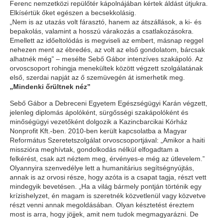
Ferenc nemzetközi repülőtér kápolnájában kértek áldást útjukra.
Elkísértük őket egészen a becsekkolásig.
„Nem is az utazás volt fárasztó, hanem az átszállások, a ki- és
bepakolás, valamint a hosszú várakozás a csatlakozásokra.
Emellett az időeltolódás is megviseli az embert, másnap reggel
nehezen ment az ébredés, az volt az első gondolatom, bárcsak
alhatnék még” – mesélte Sebő Gábor intenzíves szakápoló. Az
orvoscsoport rohingja menekültek között végzett szolgálatának
első, szerdai napját az ő szemüvegén át ismerhetik meg.
„Mindenki őrültnek néz”
Sebő Gábor a Debreceni Egyetem Egészségügyi Karán végzett,
jelenleg diplomás ápolóként, sürgősségi szakápolóként és
minőségügyi vezetőként dolgozik a Kazincbarcikai Kórház
Nonprofit Kft.-ben. 2010-ben került kapcsolatba a Magyar
Református Szeretetszolgálat orvoscsoportjával: „Amikor a haiti
misszióra meghívtak, gondolkodás nélkül elfogadtam a
felkérést, csak azt néztem meg, érvényes-e még az útlevelem.”
Olyannyira szenvedélye lett a humanitárius segítségnyújtás,
annak is az orvosi része, hogy azóta is a csapat tagja, részt vett
mindegyik bevetésen. „Ha a világ bármely pontján történik egy
krízishelyzet, én magam is szeretnék közvetlenül vagy közvetve
részt venni annak megoldásában. Olyan késztetést éreztem
most is arra, hogy jöjjek, amit nem tudok megmagyarázni. De